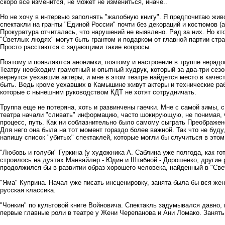
скоро все изменится, не может не измениться, иначе..
Но не хочу в интервью заполнять "жалобную книгу". Я предпочитаю жив
спектакли на гранты "Единой России" почти без декораций и костюмов (а
Прокуратура отчиталась, что нарушений не выявлено. Рад за них. Но кто
"Светлых людях" могут быть грантом и подарком от главной партии стра
Просто расстаются с задающими такие вопросы.
Поэтому и появляются анонимки, поэтому и настроение в труппе нерадос
Театру необходим грамотный и опытный худрук, который за два-три сезон
вернутся уехавшие актеры, и мне в этом театре найдется место в качес
быть. Ведь кроме уехавших в Камышине живут актеры и технические ра
которые с нынешним руководством КДТ не хотят сотрудничать.
Труппа еще не потеряна, хоть и развинчены гаечки. Мне с самой зимы, 
театра начали "сливать" информацию, часто шокирующую, не понимая, 
процесс, путь. Как ни соблазнительно было самому сыграть Преображенс
Для него она была на тот момент гораздо более важной. Так что не буду
напишу список "убитых" спектаклей, которые могли бы случиться в этом
"Любовь и голуби" Гуркина (у художника А. Саблина уже полгода, как гот
строилось на дуэтах Манвайлер - Юдин и Штабной - Дорошенко, другие 
продолжился бы в развитии образ хорошего человека, найденный в "Св
"Яма" Куприна. Начал уже писать инсценировку, занята была бы вся же
русская классика.
"Чонкин" по культовой книге Войновича. Спектакль задумывался давно,
первые главные роли в театре у Жени Черепанова и Ани Ломако. Занять 