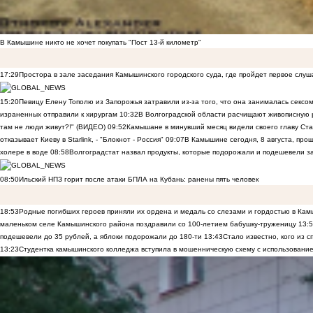
В Камышине никто не хочет покупать "Пост 13-й километр"
17:29
Простора в зале заседания Камышинского городского суда, где пройдет первое слуш
15:20
Певицу Елену Тополю из Запорожья затравили из-за того, что она занималась сексом
израненных отправили к хирургам
10:32
В Волгоградской области расчищают живописную р
там не люди живут?!" (ВИДЕО)
09:52
Камышане в минувший месяц видели своего главу Ста
отказывает Киеву в Starlink, - "Блокнот - Россия"
09:07
В Камышине сегодня, 8 августа, пр
холере в воде
08:58
Волгоградстат назвал продукты, которые подорожали и подешевели 
08:50
Ильский НПЗ горит после атаки БПЛА на Кубань: ранены пять человек
18:53
Родные погибших героев приняли их ордена и медаль со слезами и гордостью в Ка
маленьком селе Камышинского района поздравили со 100-летием бабушку-труженицу
13:
подешевели до 35 рублей, а яблоки подорожали до 180-ти
13:43
Стало известно, кого из
13:23
Студентка камышинского колледжа вступила в мошенническую схему с использование