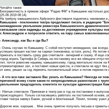
Читайте также:
Безграмотность в прямом эфире "Радио ФМ" в Камышине настолько дос
(25.08.2019 08:14)
На трибуну камышинского Арбузного фестиваля поднялись чиновники и 
Камышане - поклонники театра продолжают писать в редакцию "Б
неожиданном увольнении режиссера Камышинского драматического
связывали свои надежды на достижение учреждением культуры нов
с Александром и попросили ответить на пару самых взволнованных
- Александр, как Вы и где Вы?
- Очень скучаю по Камышину. С собой поступил неожиданно, как всегда.
успешно прошел кастинг на сериал (чиновника, кстати, роль). Но потом
приехать и поставить сразу два спектакля - вечерний и сказку. И еще 
город играть Тартюфа (в Сибирь на постановку все же обещали отпустить
лет, почти ровесник нашему, камышинскому, город ментально похож на 
отремонтировал зал, и поставил новые кресла, и спектакли не идут без 
от кино, решил за год перенять положительный опыт и потом перенести 
- А что все-таки заставило Вас уехать из Камышина? Никогда не п
причиной всему стали какие-то непреодолимые разногласия с труп
увольнения председатель комитета по культуре администрации Ка
- Убитые спектакли. Приезжая в театр раз в год на постановки и выпуска
происходящего. Только согласившись работать на постоянной основе, у
главе театра завмуз Бакин, ручной и безотказный. Понял, почему ушел д
Дорогие мои, хорошие... Мне очень приятно получать письма и приветы 