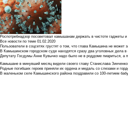
Роспотребнадзор посоветовал камышанам держать в чистоте гаджеты и 
Все новости по теме
01.02.2020
Пользователи в соцсетях грустят о том, что глава Камышина не может з
В Камышинском городском суде находятся сразу два уголовных дела в о
Депутату Госдумы Анне Кувычко надо было не в роддоме пиариться, а 
Камышане в минувший месяц видели своего главу Станислава Зинченко р
Родные погибших героев приняли их ордена и медаль со слезами и гор
В маленьком селе Камышинского района поздравили со 100-летием баб