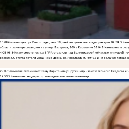
10:09
Жителям центра Волгограда дали 10 дней на демонтаж кондиционеров
09:38
В Камы
области заинтересовал дом на улице Базарова, 160 в Камышине
09:04
В Камышине в резу
ФСБ
08:34
Атаку смертоносных БПЛА отразили над Волгоградской областью минувшей но
рассказал, откуда летели украинские дроны на Ярославль
07:59
+32 и ни облачка: погода 
22:07
Камышане вспоминают Инну Харитоновну Брусенцову - замечательного Педагога и 
17:53
В Камышине экс-директор колледжа возглавил кинотеатр