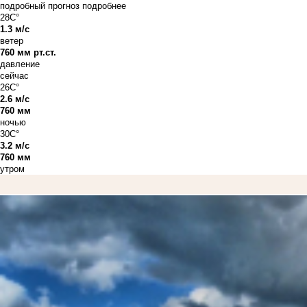
подробный прогноз
подробнее
28C°
1.3 м/с
ветер
760 мм рт.ст.
давление
сейчас
26C°
2.6 м/с
760 мм
ночью
30C°
3.2 м/с
760 мм
утром