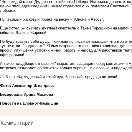
"Не покидай меня" Дударева - к юбилею Победы. История о девочках на 
одной площадке соединить наших студенток с их педагогом Светланой 
Лобойко.
Ну, и самый рисковый проект на весну - "Юнона и Авось".
Еще хотел бы сыграть дуэтный спектакль с Таней Торощиной на малой с
юбилею Ларисы Жаровой.
Не буду травить себе душу. Понимаю по письмам камышан, что мой отъе
тут не стоит "поддавать". Я был искренен, открыт, ничего никогда для с
просил улучшения условий жизни, работы и наград для работников теа
официальной...
А какое "кладбище отношений" вырастил, защищая перед критиками и жу
встречах отзывался об артистах только хорошо - с любовью и надеждам
Люблю тебя, чудесный и такой судьбоносный город. До встречи!
Фото: Александр Штендлер.
Беседовала Ирина Маслова
Новости на Блoкнoт-Камышин
Комментарии