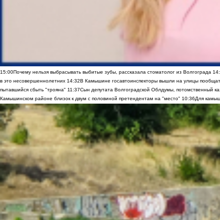
15:00
Почему нельзя выбрасывать выбитые зубы, рассказала стоматолог из Волгограда
14
в это несовершеннолетних
14:32
В Камышине госавтоинспекторы вышли на улицы пообщать
пытавшийся сбыть "трояна"
11:37
Сын депутата Волгоградской Облдумы, потомственный ка
Камышинском районе близок к двум с половиной претендентам на "место"
10:36
Для камыш