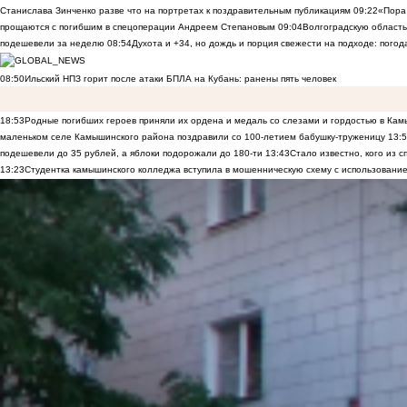
Станислава Зинченко разве что на портретах к поздравительным публикациям
09:22
«Пора 
прощаются с погибшим в спецоперации Андреем Степановым
09:04
Волгоградскую область
подешевели за неделю
08:54
Духота и +34, но дождь и порция свежести на подходе: погод
08:50
Ильский НПЗ горит после атаки БПЛА на Кубань: ранены пять человек
18:53
Родные погибших героев приняли их ордена и медаль со слезами и гордостью в Ка
маленьком селе Камышинского района поздравили со 100-летием бабушку-труженицу
13:
подешевели до 35 рублей, а яблоки подорожали до 180-ти
13:43
Стало известно, кого из
13:23
Студентка камышинского колледжа вступила в мошенническую схему с использование