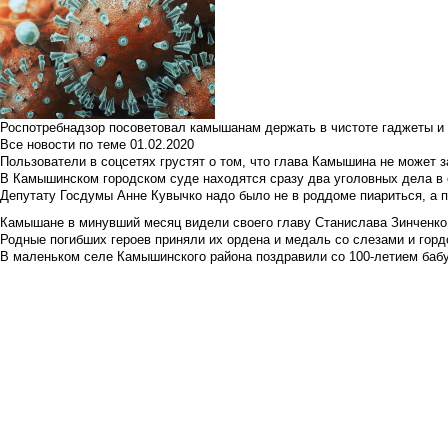
Роспотребнадзор посоветовал камышанам держать в чистоте гаджеты и 
Все новости по теме
01.02.2020
Пользователи в соцсетях грустят о том, что глава Камышина не может з
В Камышинском городском суде находятся сразу два уголовных дела в о
Депутату Госдумы Анне Кувычко надо было не в роддоме пиариться, а 
Камышане в минувший месяц видели своего главу Станислава Зинченко р
Родные погибших героев приняли их ордена и медаль со слезами и гор
В маленьком селе Камышинского района поздравили со 100-летием баб