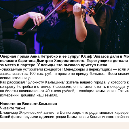
Оперная прима Анна Нетребко и ее супруг Юсиф Эйвазов дали в М
великого баритона Дмитрия Хворостовского. Перекупщики догнали 
за место в партере. У певицы это вызвало приступ гнева.
«Уважаемые устроители концертов! Менеджеры и перекупщики — если я
зашкаливают за 100 тыс. руб., я просто не приеду больше… Всем спа
исполнительница.
Как рассказал "Блокноту Камышина" житель нашего города, у которого
концерту Нетребко в столице 7 февраля, он пытался стоять в очереди
на билеты начинались от 40 тысяч рублей, - сообщил камышанин. Так 
измерении, добавил наш земляк.
Новости на Блoкнoт-Камышин
Читайте также:
Владимир Жириновский заявил в Волгограде, что роды мешают карьер
Какой факел вручили администрации Камышина и Камышинского района