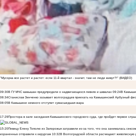
"Мусорка все растет и растет: если 11-й квартал - значит, там не люди живут?!" (ВИДЕО)
09:30
В ГУ МЧС камышан предупредили о надвигающихся ливнях и шквалах
09:24
В Камышин
08:34
Станислав Зинченко зазывает волгоградцев приехать на Камышинский Арбузный фес
08:05
В Камышине немного отступит сумасшедшая жара
17:29
Простора в зале заседания Камышинского городского суда, где пройдет первое слуш
15:20
Певицу Елену Тополю из Запорожья затравили из-за того, что она занималась сексом
израненных отправили к хирургам
10:32
В Волгоградской области расчищают живописную р