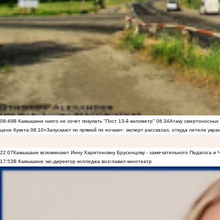
08:49
В Камышине никто не хочет покупать "Пост 13-й километр"
08:34
Атаку смертоносных
цене букета
08:10
«Запускают по прямой по ночам»: эксперт рассказал, откуда летели укр
22:07
Камышане вспоминают Инну Харитоновну Брусенцову - замечательного Педагога и 
17:53
В Камышине экс-директор колледжа возглавил кинотеатр