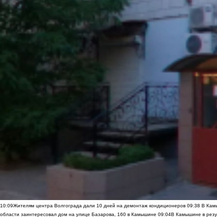
10:09
Жителям центра Волгограда дали 10 дней на демонтаж кондиционеров
09:38
В Камы
области заинтересовал дом на улице Базарова, 160 в Камышине
09:04
В Камышине в резу