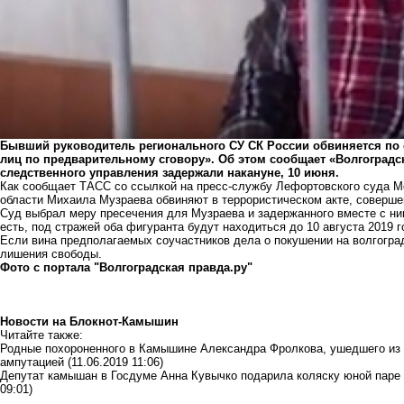
Бывший руководитель регионального СУ СК России обвиняется по 
лиц по предварительному сговору». Об этом сообщает «Волгоградск
следственного управления
задержали накануне
, 10 июня.
Как сообщает ТАСС со ссылкой на пресс-службу Лефортовского суда М
области Михаила Музраева обвиняют в террористическом акте, соверше
Суд выбрал меру пресечения для Музраева и задержанного вместе с ни
есть, под стражей оба фигуранта будут находиться до 10 августа 2019 г
Если вина предполагаемых соучастников дела о
покушении на волгогра
лишения свободы.
Фото с портала "Волгоградская правда.ру"
Новости на Блoкнoт-Камышин
Читайте также:
Родные похороненного в Камышине Александра Фролкова, ушедшего из 
ампутацией
(11.06.2019 11:06)
Депутат камышан в Госдуме Анна Кувычко подарила коляску юной паре
09:01)