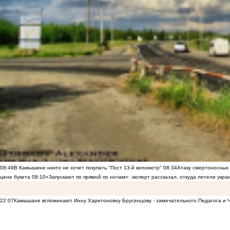
08:49
В Камышине никто не хочет покупать "Пост 13-й километр"
08:34
Атаку смертоносных
цене букета
08:10
«Запускают по прямой по ночам»: эксперт рассказал, откуда летели укр
22:07
Камышане вспоминают Инну Харитоновну Брусенцову - замечательного Педагога и 