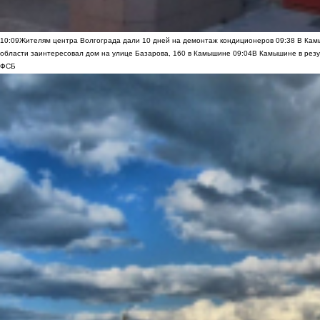
10:09
Жителям центра Волгограда дали 10 дней на демонтаж кондиционеров
09:38
В Камы
области заинтересовал дом на улице Базарова, 160 в Камышине
09:04
В Камышине в резу
ФСБ