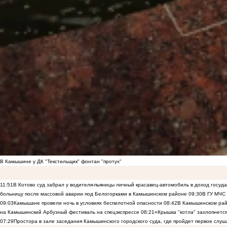
В Камышине у ДК "Текстильщик" фонтан "протух"
11:51
В Котово суд забрал у водителя-пьяницы личный красавец-автомобиль в доход госуд
больницу после массовой аварии под Белогорками в Камышинском районе
09:30
В ГУ МЧС
09:03
Камышане провели ночь в условиях беспилотной опасности
08:42
В Камышинском райо
на Камышинский Арбузный фестиваль на спецэкспрессе
08:21
«Крышка "котла" захлопнетс
07:29
Простора в зале заседания Камышинского городского суда, где пройдет первое слуш