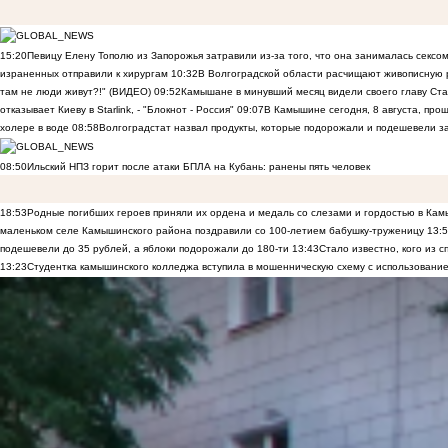
15:20
Певицу Елену Тополю из Запорожья затравили из-за того, что она занималась сексом
израненных отправили к хирургам
10:32
В Волгоградской области расчищают живописную р
там не люди живут?!" (ВИДЕО)
09:52
Камышане в минувший месяц видели своего главу Ста
отказывает Киеву в Starlink, - "Блокнот - Россия"
09:07
В Камышине сегодня, 8 августа, пр
холере в воде
08:58
Волгоградстат назвал продукты, которые подорожали и подешевели 
08:50
Ильский НПЗ горит после атаки БПЛА на Кубань: ранены пять человек
18:53
Родные погибших героев приняли их ордена и медаль со слезами и гордостью в Ка
маленьком селе Камышинского района поздравили со 100-летием бабушку-труженицу
13:
подешевели до 35 рублей, а яблоки подорожали до 180-ти
13:43
Стало известно, кого из
13:23
Студентка камышинского колледжа вступила в мошенническую схему с использование