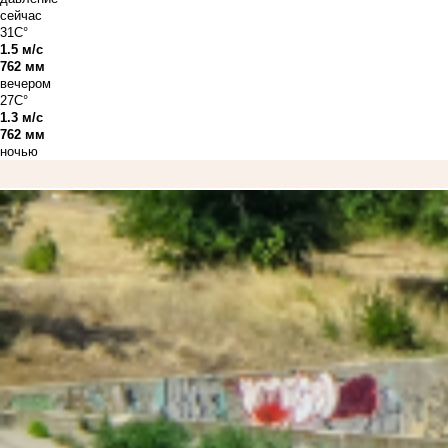
сейчас
31C°
1.5 м/с
762 мм
вечером
27C°
1.3 м/с
762 мм
ночью