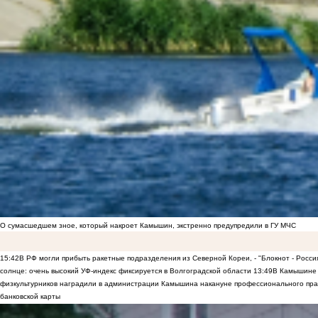
О сумасшедшем зное, который накроет Камышин, экстренно предупредили в ГУ МЧС
15:42
В РФ могли прибыть ракетные подразделения из Северной Кореи, - "Блокнот - Росси
солнце: очень высокий УФ-индекс фиксируется в Волгоградской области
13:49
В Камышине 
физкультурников наградили в администрации Камышина накануне профессионального пра
банковской карты