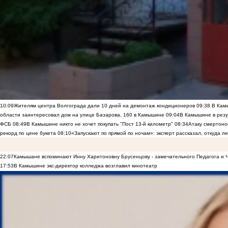
10:09
Жителям центра Волгограда дали 10 дней на демонтаж кондиционеров
09:38
В Камы
области заинтересовал дом на улице Базарова, 160 в Камышине
09:04
В Камышине в резу
ФСБ
08:49
В Камышине никто не хочет покупать "Пост 13-й километр"
08:34
Атаку смертоно
рекорд по цене букета
08:10
«Запускают по прямой по ночам»: эксперт рассказал, откуда 
22:07
Камышане вспоминают Инну Харитоновну Брусенцову - замечательного Педагога и 
17:53
В Камышине экс-директор колледжа возглавил кинотеатр