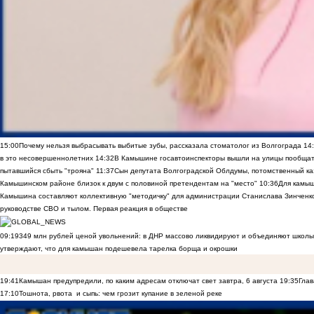
15:00
Почему нельзя выбрасывать выбитые зубы, рассказала стоматолог из Волгограда
14
в это несовершеннолетних
14:32
В Камышине госавтоинспекторы вышли на улицы пообщать
пытавшийся сбыть "трояна"
11:37
Сын депутата Волгоградской Облдумы, потомственный ка
Камышинском районе близок к двум с половиной претендентам на "место"
10:36
Для камы
Камышина составляют коллективную "методичку" для администрации Станислава Зинченко,
руководстве СВО и тылом. Первая реакция в обществе
09:19
349 млн рублей ценой увольнений: в ДНР массово ликвидируют и объединяют школы
утверждают, что для камышан подешевела тарелка борща и окрошки
19:41
Камышан предупредили, по каким адресам отключат свет завтра, 6 августа
19:35
Глав
17:10
Тошнота, рвота и сыпь: чем грозит купание в зеленой реке