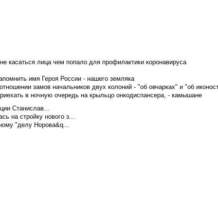
не касаться лица чем попало для профилактики коронавируса
апомнить имя Героя России - нашего земляка
тношении замов начальников двух колоний - "об овчарках" и "об иконос
приехать в ночную очередь на крыльцо онкодиспансера, - камышане
ции Станислав...
ь на стройку нового з...
ому "делу Норова&q...