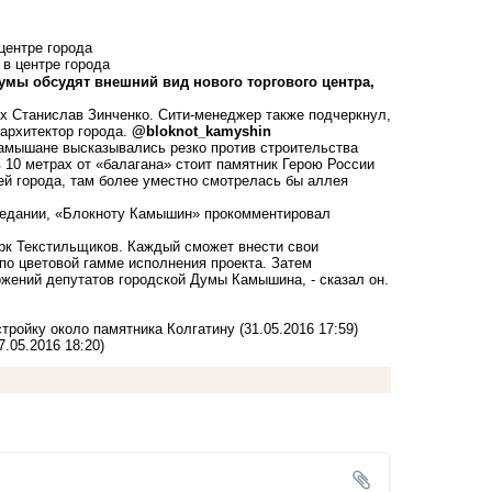
центре города
мы обсудят внешний вид нового торгового центра,
ях Станислав Зинченко. Сити-менеджер также подчеркнул,
 архитектор города.
@bloknot_kamyshin
Камышане высказывались резко против строительства
в 10 метрах от «балагана» стоит памятник Герою России
й города, там более уместно смотрелась бы аллея
седании, «Блокноту Камышин» прокомментировал
парк Текстильщиков. Каждый сможет внести свои
 по цветовой гамме исполнения проекта. Затем
жений депутатов городской Думы Камышина, - сказал он.
тройку около памятника Колгатину
(31.05.2016 17:59)
7.05.2016 18:20)