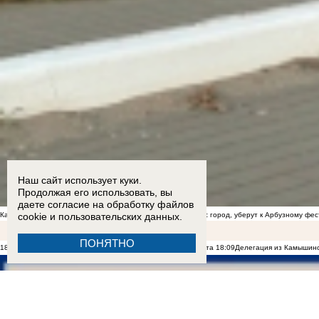
Наш сайт использует куки.
Продолжая его использовать, вы
даете согласие на обработку
файлов
Камышане предположили, что сорную траву, которой зарос город, уберут к Арбузному фе
cookie
и пользовательских данных.
ПОНЯТНО
18:16
В Камышине гладиолусы побили рекорд по цене букета
18:09
Делегация из Камышинс