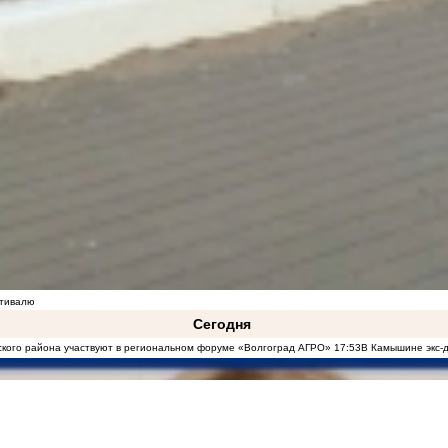
стивалю
Сегодня
кого района участвуют в региональном форуме «Волгоград АГРО»
17:53
В Камышине экс-д