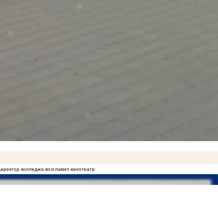
иректор колледжа возглавил кинотеатр