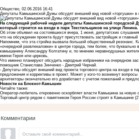
Общество
,
02.06.2016 16:41
Депутаты Камышинской Думы обсудят внешний вид новой «торгушки» в 
На следующей рабочей неделе депутаты Камышинской городской Ду
который строится на входе в парк Текстильщиков на улице Ленина.
Об этом объявил на состоявшихся вчера, 1 июня, депутатских слушани
что на обсуждении проекта будут присутствовать застройщик и главный
Напомним, что эта стройка вызвала большой общественный резонанс. 
«очередной развлекаловки» в центре города, тем более, что буквально 
камышанину Александру Колгатину и, по мнению неравнодушных жителе
имени Героя или церковь.
Что именно планируют обсудить народные избранники на очередном за
помощник Станислава Зинченко - Дмитрий Чернай.
- Депутаты обсудят внешний вид проекта торгового центра на входе в 
предложения и коррективы в проект. Может у кого-то возникнут вопросы
архитекторы окончательно его доработают с учетом пожеланий и предло
Новости на Блoкнoт-Камышин
Читайте также:
Оператор-любитель откровенно оскорбляет власти Камышина за новую с
Торговый центр рядом с памятником Героя России строят в Камышине
(2
Комментарии