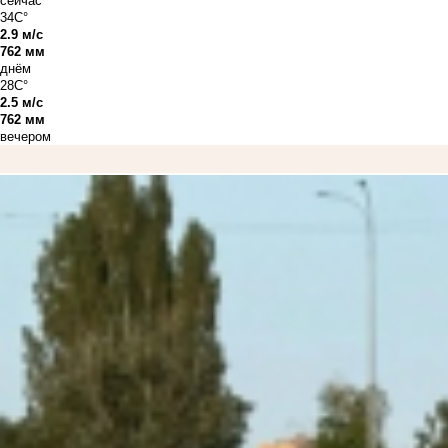
сейчас
34C°
2.9 м/с
762 мм
днём
28C°
2.5 м/с
762 мм
вечером