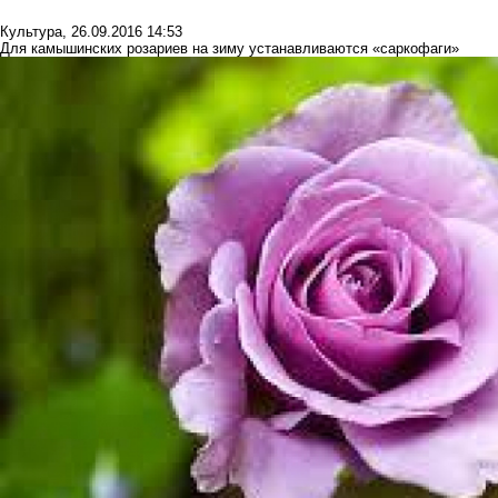
Культура
,
26.09.2016 14:53
Для камышинских розариев на зиму устанавливаются «саркофаги»