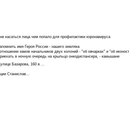
не касаться лица чем попало для профилактики коронавируса
апомнить имя Героя России - нашего земляка
тношении замов начальников двух колоний - "об овчарках" и "об иконос
приехать в ночную очередь на крыльцо онкодиспансера, - камышане
лице Базарова, 160 в ...
ции Станислав...