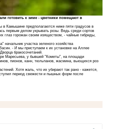
ли готовить к зиме - цветники помещают в
ы в Камышине предполагаются ниже пяти градусов в
ась первым делом укрывать розы. Ведь среди сортов
 глаз горожан своим изяществом, - чайные гибриды,
а" начальник участка зеленого хозяйства
асин. - И мы приступаем к их установке на Аллее
 Дворца бракосочетаний.
аре Маресьева, у бывшей "Кометы", на площади
инов, пионов, канн, тюльпанов, жасмина, вьющихся роз
тений. Хотя жаль, что их убирают так рано - кажется,
наступил период свежести и пышных форм после