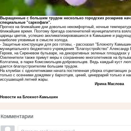
Выращенные с большим трудом несколько городских розариев нача
специальные "саркофаги".
Прогноз на ближайшие дни довольно некомфортный, ночные температур
ближайшее время. Поэтому бригада озеленителей муниципалитета взял
царицы цветов, успешно акклиматизировавшихся в Камышине и радующих
наиболее уязвимые в смысле холода.
- Защитные конструкции для роз готовы, - рассказал "Блокноту Камышин
муниципального бюджетного учреждения "Благоустройство" Александр В
Героев, на Сиреневом бульваре, на декоративных зеленых площадках у
Озеленители также примут меры к сохранению многолетников на бульв
Колгатина, в парке Комсомольцев-добровольцев. Ведь каждый куст люп
дается благоустроителям большим трудом.
На клумбах с однолетниками начата постепенная уборка отцветающих рас
только с осенними дождями у бархотцев, циний, цинеррарий только и 
иссушающей летней жары.
Ирина Маслова
Новости на Блoкнoт-Камышин
Комментарии