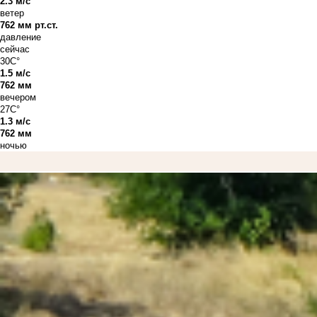
2.3 м/с
ветер
762 мм рт.ст.
давление
сейчас
30C°
1.5 м/с
762 мм
вечером
27C°
1.3 м/с
762 мм
ночью