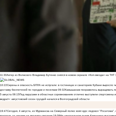
11:30
Актер из Волжского Владимир Бутенко снялся в новом сериале «Коп-звезда» на ТНТ
10:22
Сирены и опасность БПЛА не испугали: в гостиницах и санаториях Кубани выросло 
доставку бюллетеней по городам и поселкам
09:32
Камышанам понравилось выращивать п
5 августа
08:15
Под парусами в областных соревнованиях отлично выступили спортсмены 
ведра!»: августовский сезон груздей начался в Волгоградской области
19:47
Сегодня, 4 августа, из Мурманска на Северный полюс взял курс ледокол "Росатома",
контроль за ценами на продукты питания
18:09
На центральном рынке Камышина выставили