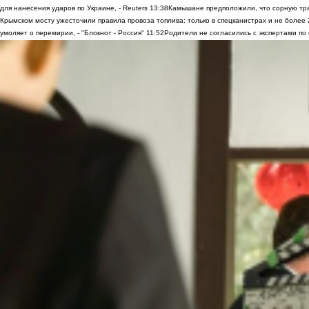
для нанесения ударов по Украине, - Reuters
13:38
Камышане предположили, что сорную трав
Крымском мосту ужесточили правила провоза топлива: только в спецканистрах и не более
умоляет о перемирии, - "Блокнот - Россия"
11:52
Родители не согласились с экспертами по