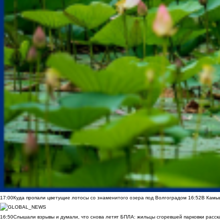
17:00
Куда пропали цветущие лотосы со знаменитого озера под Волгоградом
16:52
В Камы
16:50
Слышали взрывы и думали, что снова летят БПЛА: жильцы сгоревшей парковки расск