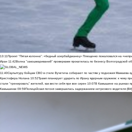
13:11
Проект "Пятая колонна": «бедный азербайджанец» Плющенко пожаловался на «непри
Иран
11:42
Волна "закошмариваний" проверками прокатилась по бизнесу Волгоградской обла
11:40
Скульптуру бойцам СВО в стиле Вучетича собирают по частям у подножия Мамаева к
Кристофера Нолана
10:52
Трамп планирует ударить по Ирану ядерным оружием: к чему при
стали "тренировать" жителей, как вести себя при вое сирен
10:07
В Камышине на рынках п
Камышинки
09:59
Полицейская погоня завершилась задержанием нетрезвого водителя (В