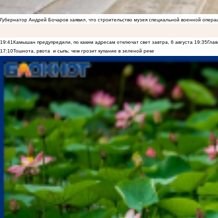
Губернатор Андрей Бочаров заявил, что строительство музея специальной военной опера
19:41
Камышан предупредили, по каким адресам отключат свет завтра, 6 августа
19:35
Глав
17:10
Тошнота, рвота и сыпь: чем грозит купание в зеленой реке