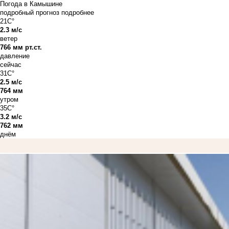
Погода в Камышине
подробный прогноз
подробнее
21C°
2.3 м/с
ветер
766 мм рт.ст.
давление
сейчас
31C°
2.5 м/с
764 мм
утром
35C°
3.2 м/с
762 мм
днём