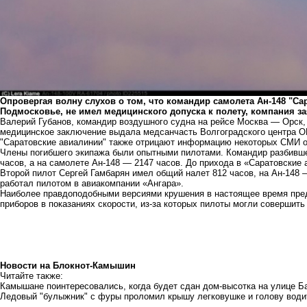
Опровергая волну слухов о том, что командир самолета Ан-148 "Са
Подмосковье, не имел медицинского допуска к полету, компания з
Валерий Губанов, командир воздушного судна на рейсе Москва — Орск
медицинское заключение выдала медсанчасть Волгоградского центра 
"Саратовские авиалинии" также отрицают информацию некоторых СМИ о
Члены погибшего экипажа были опытными пилотами. Командир разбивше
часов, а на самолете Ан-148 — 2147 часов. До прихода в «Саратовские
Второй пилот Сергей Гамбарян имел общий налет 812 часов, на Ан-148 
работал пилотом в авиакомпании «Ангара».
Наиболее правдоподобными версиями крушения в настоящее время пре
приборов в показаниях скорости, из-за которых пилоты могли совершить
Новости на Блoкнoт-Камышин
Читайте также:
Камышане поинтересовались, когда будет сдан дом-высотка на улице Б
Ледовый "булыжник" с фуры проломил крышу легковушке и голову води