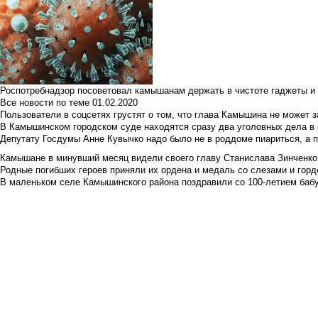
Роспотребнадзор посоветовал камышанам держать в чистоте гаджеты и 
Все новости по теме
01.02.2020
Пользователи в соцсетях грустят о том, что глава Камышина не может з
В Камышинском городском суде находятся сразу два уголовных дела в о
Депутату Госдумы Анне Кувычко надо было не в роддоме пиариться, а 
Камышане в минувший месяц видели своего главу Станислава Зинченко р
Родные погибших героев приняли их ордена и медаль со слезами и гор
В маленьком селе Камышинского района поздравили со 100-летием баб