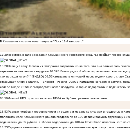
В Камышине никто не хочет покупать "Пост 13-й километр"
17:29
Простора в зале заседания Камышинского городского суда, где пройдет первое слуш
15:20
Певицу Елену Тополю из Запорожья затравили из-за того, что она занималась сексом
израненных отправили к хирургам
10:32
В Волгоградской области расчищают живописную р
там не люди живут?!" (ВИДЕО)
09:52
Камышане в минувший месяц видели своего главу Ста
отказывает Киеву в Starlink, - "Блокнот - Россия"
09:07
В Камышине сегодня, 8 августа, пр
холере в воде
08:58
Волгоградстат назвал продукты, которые подорожали и подешевели 
08:50
Ильский НПЗ горит после атаки БПЛА на Кубань: ранены пять человек
18:53
Родные погибших героев приняли их ордена и медаль со слезами и гордостью в Ка
маленьком селе Камышинского района поздравили со 100-летием бабушку-труженицу
13:
подешевели до 35 рублей, а яблоки подорожали до 180-ти
13:43
Стало известно, кого из
13:23
Студентка камышинского колледжа вступила в мошенническую схему с использование