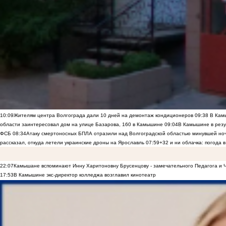
10:09
Жителям центра Волгограда дали 10 дней на демонтаж кондиционеров
09:38
В Камы
области заинтересовал дом на улице Базарова, 160 в Камышине
09:04
В Камышине в резу
ФСБ
08:34
Атаку смертоносных БПЛА отразили над Волгоградской областью минувшей но
рассказал, откуда летели украинские дроны на Ярославль
07:59
+32 и ни облачка: погода 
22:07
Камышане вспоминают Инну Харитоновну Брусенцову - замечательного Педагога и 
17:53
В Камышине экс-директор колледжа возглавил кинотеатр