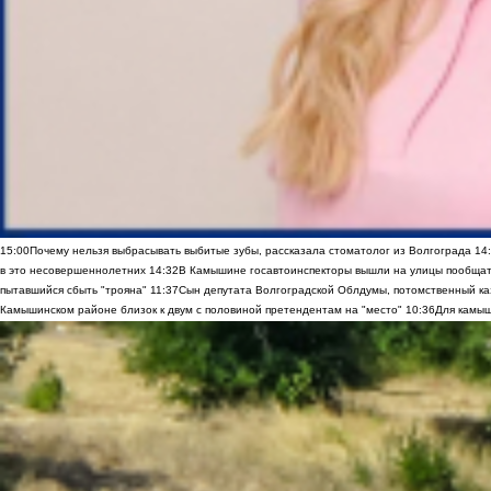
15:00
Почему нельзя выбрасывать выбитые зубы, рассказала стоматолог из Волгограда
14
в это несовершеннолетних
14:32
В Камышине госавтоинспекторы вышли на улицы пообщать
пытавшийся сбыть "трояна"
11:37
Сын депутата Волгоградской Облдумы, потомственный ка
Камышинском районе близок к двум с половиной претендентам на "место"
10:36
Для камыш