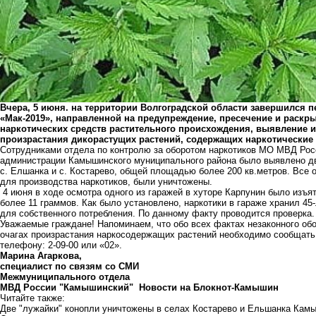
Вчера, 5 июня. на территории Волгоградской области завершился 
«Мак-2019», направленной на предупреждение, пресечение и раскр
наркотических средств растительного происхождения, выявление 
произрастания дикорастущих растений, содержащих наркотические
Сотрудниками отдела по контролю за оборотом наркотиков МО МВД Ро
администрации Камышинского муниципального района было выявлено дв
с. Елшанка и с. Костарево, общей площадью более 200 кв.метров. Все 
для производства наркотиков, были уничтожены.
4 июня в ходе осмотра одного из гаражей в хуторе Карпунин было изъя
более 11 граммов. Как было установлено, наркотики в гараже хранил 4
для собственного потребления. По данному факту проводится проверка.
Уважаемые граждане! Напоминаем, что обо всех фактах незаконного обо
очагах произрастания наркосодержащих растений необходимо сообщат
телефону: 2-09-00 или «02».
Марина Агаркова,
специалист по связям со СМИ
Межмуниципального отдела
МВД России "Камышинский"
Новости на Блoкнoт-Камышин
Читайте также:
Две "лужайки" конопли уничтожены в селах Костарево и Ельшанка Кам