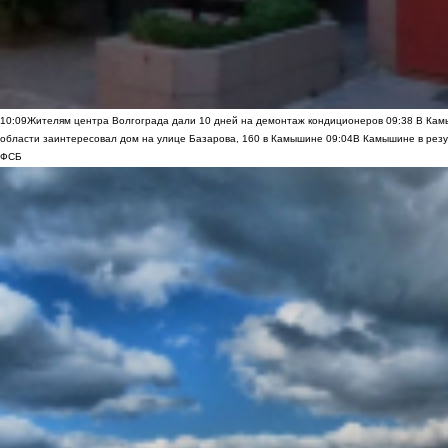
10:09
Жителям центра Волгограда дали 10 дней на демонтаж кондиционеров
09:38
В Камы
области заинтересовал дом на улице Базарова, 160 в Камышине
09:04
В Камышине в резу
ФСБ