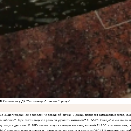
В Камышине у ДК "Текстильщик" фонтан "протух"
15:31
Долгожданное ослабление погодной "печки" и дождь принесет камышанам сегодняш
ошиблись? Парк Текстильщиков решили украсить камышом?
13:55
У "Победы" камышанам п
доход государства
11:28
Камышан зовут на новую выставку в музей
11:20
Стало известно, 
МЧС камышан предупредили о надвигающихся ливнях и шквалах
09:24
В Камышине сладкий 