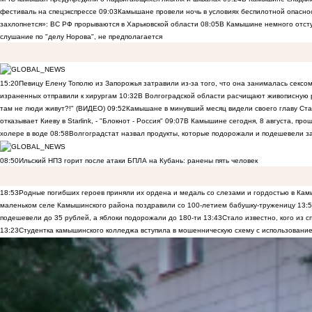
фестиваль на спецэкспрессе
09:03
Камышане провели ночь в условиях беспилотной опасн
захлопнется»: ВС РФ прорываются в Харьковской области
08:05
В Камышине немного отст
слушание по "делу Норова", не предполагается
15:20
Певицу Елену Тополю из Запорожья затравили из-за того, что она занималась сексом
израненных отправили к хирургам
10:32
В Волгоградской области расчищают живописную р
там не люди живут?!" (ВИДЕО)
09:52
Камышане в минувший месяц видели своего главу Ста
отказывает Киеву в Starlink, - "Блокнот - Россия"
09:07
В Камышине сегодня, 8 августа, пр
холере в воде
08:58
Волгоградстат назвал продукты, которые подорожали и подешевели 
08:50
Ильский НПЗ горит после атаки БПЛА на Кубань: ранены пять человек
18:53
Родные погибших героев приняли их ордена и медаль со слезами и гордостью в Ка
маленьком селе Камышинского района поздравили со 100-летием бабушку-труженицу
13:
подешевели до 35 рублей, а яблоки подорожали до 180-ти
13:43
Стало известно, кого из
13:23
Студентка камышинского колледжа вступила в мошенническую схему с использование