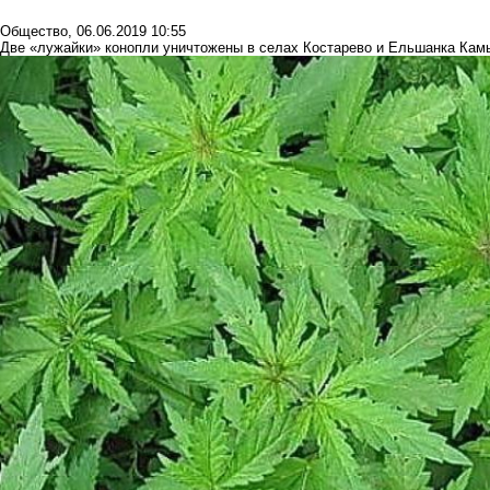
Общество
,
06.06.2019 10:55
Две «лужайки» конопли уничтожены в селах Костарево и Ельшанка Кам