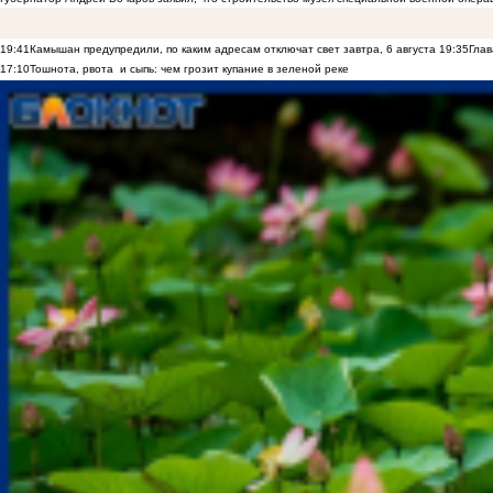
19:41
Камышан предупредили, по каким адресам отключат свет завтра, 6 августа
19:35
Глав
17:10
Тошнота, рвота и сыпь: чем грозит купание в зеленой реке