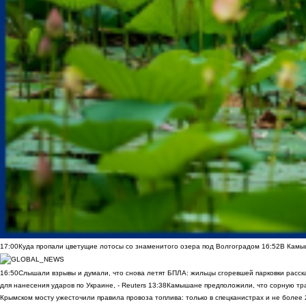
17:00
Куда пропали цветущие лотосы со знаменитого озера под Волгоградом
16:52
В Камы
16:50
Слышали взрывы и думали, что снова летят БПЛА: жильцы сгоревшей парковки расск
для нанесения ударов по Украине, - Reuters
13:38
Камышане предположили, что сорную трав
Крымском мосту ужесточили правила провоза топлива: только в спецканистрах и не более