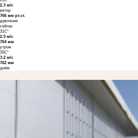
2.3 м/с
ветер
766 мм рт.ст.
давление
сейчас
31C°
2.5 м/с
764 мм
утром
35C°
3.2 м/с
762 мм
днём