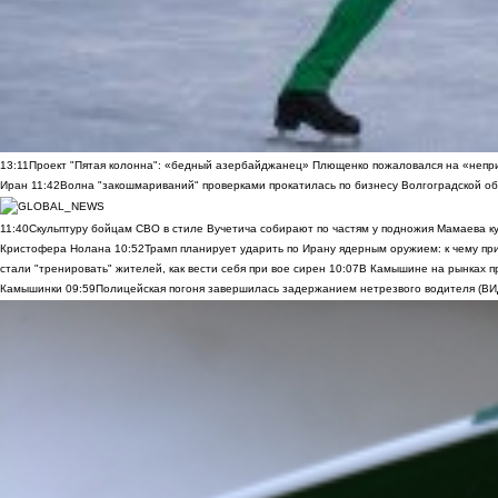
13:11
Проект "Пятая колонна": «бедный азербайджанец» Плющенко пожаловался на «непри
Иран
11:42
Волна "закошмариваний" проверками прокатилась по бизнесу Волгоградской обла
11:40
Скульптуру бойцам СВО в стиле Вучетича собирают по частям у подножия Мамаева к
Кристофера Нолана
10:52
Трамп планирует ударить по Ирану ядерным оружием: к чему при
стали "тренировать" жителей, как вести себя при вое сирен
10:07
В Камышине на рынках п
Камышинки
09:59
Полицейская погоня завершилась задержанием нетрезвого водителя (В