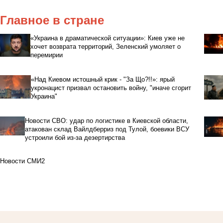
Главное в стране
«Украина в драматической ситуации»: Киев уже не
хочет возврата территорий, Зеленский умоляет о
перемирии
«Над Киевом истошный крик - "За Що?!!»: ярый
укронацист призвал остановить войну, "иначе сгорит
Украина"
Новости СВО: удар по логистике в Киевской области,
атакован склад Вайлдберриз под Тулой, боевики ВСУ
устроили бой из-за дезертирства
Новости СМИ2