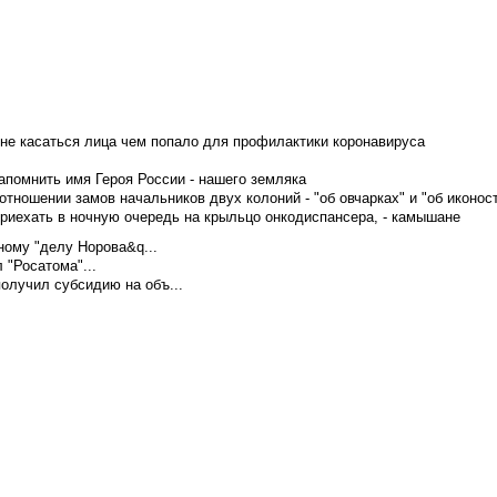
не касаться лица чем попало для профилактики коронавируса
апомнить имя Героя России - нашего земляка
тношении замов начальников двух колоний - "об овчарках" и "об иконос
приехать в ночную очередь на крыльцо онкодиспансера, - камышане
ому "делу Норова&q...
 "Росатома"...
олучил субсидию на объ...