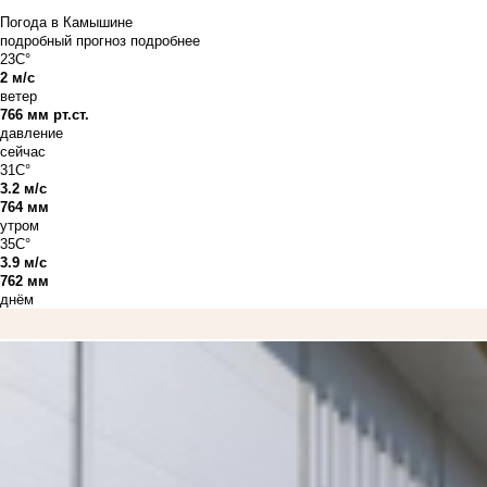
Погода в Камышине
подробный прогноз
подробнее
23C°
2 м/с
ветер
766 мм рт.ст.
давление
сейчас
31C°
3.2 м/с
764 мм
утром
35C°
3.9 м/с
762 мм
днём