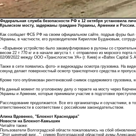
Федеральная служба безопасности РФ к 12 октября установила личн
Крымском мосту, задержаны граждане Украины, Армении и России.
Как сообщает ФСБ РФ на своем официальном сайте, подрыв фуры был 
Украины, в частности, его руководителем Кириллом Будановым, сотрудн
- «Взрывное устройство было закамуфлировано в рулоны со строительн
весом 22 т 770 кг и в начале августа т. г. отправлено из морского порт
02/08/2022 между ООО «Транслогистик УА» (г. Киев) и «Baltex Capital S.A
Также в сети появились фото- и видеокадры осмотра грузовика. На виде
секунд делает поверхностный осмотр транспортного средства и пропуск
Кроме того опубликован рентгеновский снимок содержимого грузовика, 
На данный момент по уголовному делу о теракте на мосту через Керчен
Украины и Армении, которые принимали участие в подготовке преступле
Расследование продолжается. Все его организаторы и соучастники, в т
ответственности в соответствии с российским законодательством.
Алина Вдовенко, "Блокнот Краснодара"
Новости на Блoкнoт-Камышин
Читайте также:
Пользователи Волгоградской области пожаловались на сбой обновленн
"Этот щенячий визг...": спикер Волгоградской областной думы Алексан