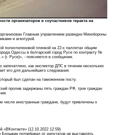
ости организаторов и соучастников теракта на
организован Главным управлением разведки Минобороны
иками и агентурой.
ой полиэтиленовой пленкой на 22-х паллетах общим
а города Одессы в болгарский город Русе по контракту №
.» (г. Русе)», - поясняется в сообщении.
о запечатлено, как инспектор ДПС в течении нескольких
ает его для дальнейшего следования.
который был сделан на таможенном посту.
ский пролив задержаны пять граждан РФ, трое граждан
ния.
ом числе иностранные граждане, будут привлечены к
ой «ВКонтакте»
(12.10.2022 12:59)
др Блошкин потребовал от депутатов не выставлять