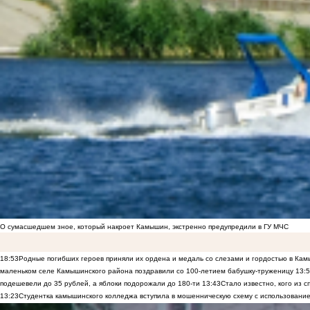
О сумасшедшем зное, который накроет Камышин, экстренно предупредили в ГУ МЧС
18:53
Родные погибших героев приняли их ордена и медаль со слезами и гордостью в Ка
маленьком селе Камышинского района поздравили со 100-летием бабушку-труженицу
13:
подешевели до 35 рублей, а яблоки подорожали до 180-ти
13:43
Стало известно, кого из
13:23
Студентка камышинского колледжа вступила в мошенническую схему с использование