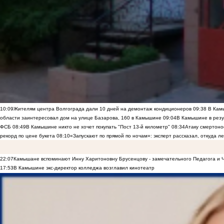
10:09
Жителям центра Волгограда дали 10 дней на демонтаж кондиционеров
09:38
В Камы
области заинтересовал дом на улице Базарова, 160 в Камышине
09:04
В Камышине в резу
ФСБ
08:49
В Камышине никто не хочет покупать "Пост 13-й километр"
08:34
Атаку смертоно
рекорд по цене букета
08:10
«Запускают по прямой по ночам»: эксперт рассказал, откуда 
22:07
Камышане вспоминают Инну Харитоновну Брусенцову - замечательного Педагога и 
17:53
В Камышине экс-директор колледжа возглавил кинотеатр