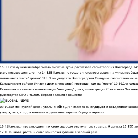
15:00
Почему нельзя выбрасывать выбитые зубы, рассказала стоматолог из Волгограда
14
в это несовершеннолетних
14:32
В Камышине госавтоинспекторы вышли на улицы пообщать
пытавшийся сбыть "трояна"
11:37
Сын депутата Волгоградской Облдумы, потомственный ка
Камышинском районе близок к двум с половиной претендентам на "место"
10:36
Для камы
Камышина составляют коллективную "методичку" для администрации Станислава Зинченко,
руководстве СВО и тылом. Первая реакция в обществе
09:19
349 млн рублей ценой увольнений: в ДНР массово ликвидируют и объединяют школы
утверждают, что для камышан подешевела тарелка борща и окрошки
19:41
Камышан предупредили, по каким адресам отключат свет завтра, 6 августа
19:35
Глав
17:10
Тошнота, рвота и сыпь: чем грозит купание в зеленой реке