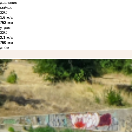
давление
сейчас
32C°
1.6 м/с
762 мм
утром
33C°
2.1 м/с
760 мм
днём