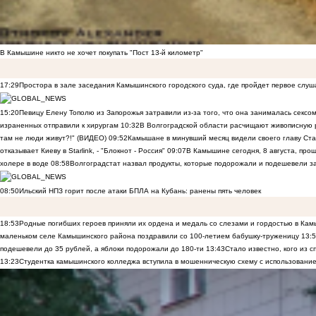
В Камышине никто не хочет покупать "Пост 13-й километр"
17:29
Простора в зале заседания Камышинского городского суда, где пройдет первое слуш
15:20
Певицу Елену Тополю из Запорожья затравили из-за того, что она занималась сексом
израненных отправили к хирургам
10:32
В Волгоградской области расчищают живописную р
там не люди живут?!" (ВИДЕО)
09:52
Камышане в минувший месяц видели своего главу Ста
отказывает Киеву в Starlink, - "Блокнот - Россия"
09:07
В Камышине сегодня, 8 августа, пр
холере в воде
08:58
Волгоградстат назвал продукты, которые подорожали и подешевели 
08:50
Ильский НПЗ горит после атаки БПЛА на Кубань: ранены пять человек
18:53
Родные погибших героев приняли их ордена и медаль со слезами и гордостью в Ка
маленьком селе Камышинского района поздравили со 100-летием бабушку-труженицу
13:
подешевели до 35 рублей, а яблоки подорожали до 180-ти
13:43
Стало известно, кого из
13:23
Студентка камышинского колледжа вступила в мошенническую схему с использование