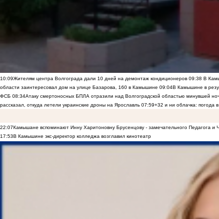
10:09
Жителям центра Волгограда дали 10 дней на демонтаж кондиционеров
09:38
В Камы
области заинтересовал дом на улице Базарова, 160 в Камышине
09:04
В Камышине в резу
ФСБ
08:34
Атаку смертоносных БПЛА отразили над Волгоградской областью минувшей но
рассказал, откуда летели украинские дроны на Ярославль
07:59
+32 и ни облачка: погода 
22:07
Камышане вспоминают Инну Харитоновну Брусенцову - замечательного Педагога и 
17:53
В Камышине экс-директор колледжа возглавил кинотеатр