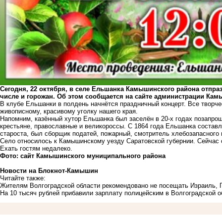
Сегодня, 22 октября, в селе Ельшанка Камышинского района отпраз
числе и горожан. Об этом сообщается на сайте администрации Ка
В клубе Ельшанки в полдень начнётся праздничный концерт. Все творче
живописному, красивому уголку нашего края.
Напомним, казённый хутор Ельшанка был заселён в 20-х годах позапро
крестьяне, православные и великороссы. С 1864 года Ельшанка составл
староста, был сборщик податей, пожарный, смотритель хлебозапасного м
Село относилось к Камышинскому уезду Саратовской губернии. Сейчас 
Ехать гостям недалеко.
Фото: сайт Камышинского муниципального района
Новости на Блoкнoт-Камышин
Читайте также:
Жителям Волгоградской области рекомендовано не посещать Израиль, 
На 10 тысяч рублей прибавили зарплату полицейским в Волгоградской об