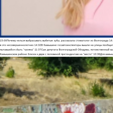
15:00
Почему нельзя выбрасывать выбитые зубы, рассказала стоматолог из Волгограда
14
в это несовершеннолетних
14:32
В Камышине госавтоинспекторы вышли на улицы пообщать
пытавшийся сбыть "трояна"
11:37
Сын депутата Волгоградской Облдумы, потомственный ка
Камышинском районе близок к двум с половиной претендентам на "место"
10:36
Для камыш