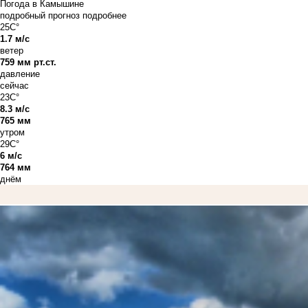
Погода в Камышине
подробный прогноз
подробнее
25C°
1.7 м/с
ветер
759 мм рт.ст.
давление
сейчас
23C°
8.3 м/с
765 мм
утром
29C°
6 м/с
764 мм
днём