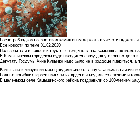
Роспотребнадзор посоветовал камышанам держать в чистоте гаджеты и 
Все новости по теме
01.02.2020
Пользователи в соцсетях грустят о том, что глава Камышина не может з
В Камышинском городском суде находятся сразу два уголовных дела в о
Депутату Госдумы Анне Кувычко надо было не в роддоме пиариться, а 
Камышане в минувший месяц видели своего главу Станислава Зинченко р
Родные погибших героев приняли их ордена и медаль со слезами и гор
В маленьком селе Камышинского района поздравили со 100-летием баб