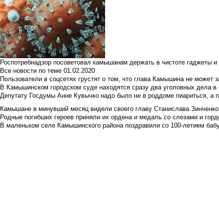
Роспотребнадзор посоветовал камышанам держать в чистоте гаджеты и 
Все новости по теме
01.02.2020
Пользователи в соцсетях грустят о том, что глава Камышина не может з
В Камышинском городском суде находятся сразу два уголовных дела в о
Депутату Госдумы Анне Кувычко надо было не в роддоме пиариться, а 
Камышане в минувший месяц видели своего главу Станислава Зинченко р
Родные погибших героев приняли их ордена и медаль со слезами и гор
В маленьком селе Камышинского района поздравили со 100-летием баб