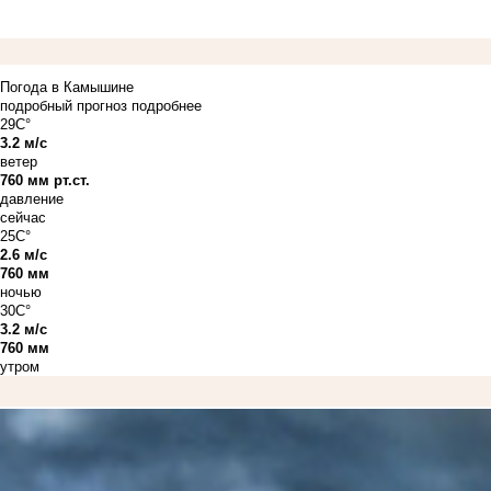
Погода в Камышине
подробный прогноз
подробнее
29C°
3.2 м/с
ветер
760 мм рт.ст.
давление
сейчас
25C°
2.6 м/с
760 мм
ночью
30C°
3.2 м/с
760 мм
утром