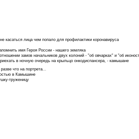
не касаться лица чем попало для профилактики коронавируса
апомнить имя Героя России - нашего земляка
тношении замов начальников двух колоний - "об овчарках" и "об иконос
приехать в ночную очередь на крыльцо онкодиспансера, - камышане
азве что на портрета...
достью в Камышине
ушку-труженицу