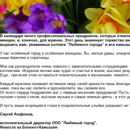
В календаре много профессиональных праздников, которые отмеч
женщин, и, конечно, для мужчин. Этот день знаменует торжество 
выразить вам, уважаемые коллеги "Любимого города" и все камыш
У нас особенный город и особенные женщины. Вы, милые дамы, олицет
наши берегини и соратницы.
Мне как руководителю очень повезло с замечательными сотрудницами.
коллективе. Искренне желаю вам чудес и счастья в жизни, высоких рез
Еще - при всем этом оставаться пленительными и желанными, немного 
Каждый мужчина понимает истинную меру своей ценности лишь благод
нами, пока вы нас любите и вдохновляете, мы сможем все.
От всего сердца поздравляю вас с первым весенним праздником! Пусть
лучшие строки стихов, высокая музыка и самые нежные цветы - в этот д
И пусть ваши искрящиеся глаза и очаровательные улыбки украшают не т
Сергей Агафонов,
исполнительный директор ООО "Любимый город".
Новости на Блoкнoт-Камышин