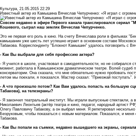
Культура
,
21.05.2015 22:29
Известный актер из Камышина Вячеслав Чепурченко: «Я играл с огром
Совсем недавно в эфире Первого канала транслировался сериал "Мо
Кошевого, сыграл наш земляк Вячеслав Чепурченко.
Это не первая его роль в кино. На счету Вячеслава роли в фильмах "Бес
камышанин уже шесть лет успешно играет в основном составе Московск
Табакова. Корреспонденту "Блокнот Камышин" удалось поговорить с Вяч
- Как Вы выбрали для себя профессию актера?
- Я учился в школе, участвовал в самодеятельности, но не собирался ст
момент, работала в Камышинском драматическом театре. Волей судеб п
консерватории. Она сказала, что мне обязательно нужно пробовать пост
летом мы поехали, я показался. Мастер сказал: "Приезжай поступать". 
- А что произошло потом? Как Вам удалось попасть на большую сце
Табакова), на телеэкраны?
- Я закончил театральный институт. Мы играли выпускные спектакли, а 
Николаевич Леонтьев (актёр театра и кино, педагог, народный артист РФ
Олегу Павловичу Табакову, а он выбрал меня. Я репетировал нескольк
Безруковым, чтобы показаться с новым материалом. Показался, и меня о
Табакова.
- Как Вы попали на съемки, недавно вышедшего на экраны, сериал