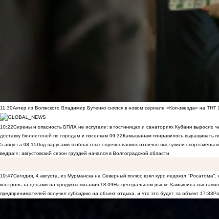
11:30
Актер из Волжского Владимир Бутенко снялся в новом сериале «Коп-звезда» на ТНТ
10:22
Сирены и опасность БПЛА не испугали: в гостиницах и санаториях Кубани выросло 
доставку бюллетеней по городам и поселкам
09:32
Камышанам понравилось выращивать п
5 августа
08:15
Под парусами в областных соревнованиях отлично выступили спортсмены 
ведра!»: августовский сезон груздей начался в Волгоградской области
19:47
Сегодня, 4 августа, из Мурманска на Северный полюс взял курс ледокол "Росатома",
контроль за ценами на продукты питания
18:09
На центральном рынке Камышина выставили
предпринимателей получил субсидию на объект отдыха, и что это будет за объект
17:33
Ро