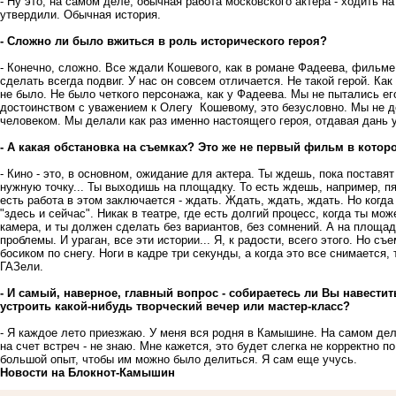
- Ну это, на самом деле, обычная работа московского актера - ходить н
утвердили. Обычная история.
- Сложно ли было вжиться в роль исторического героя?
- Конечно, сложно. Все ждали Кошевого, как в романе Фадеева, фильме 
сделать всегда подвиг. У нас он совсем отличается. Не такой герой. Как
не было. Не было четкого персонажа, как у Фадеева. Мы не пытались его
достоинством с уважением к Олегу Кошевому, это безусловно. Мы не 
человеком. Мы делали как раз именно настоящего героя, отдавая дань 
- А какая обстановка на съемках? Это же не первый фильм в котор
- Кино - это, в основном, ожидание для актера. Ты ждешь, пока поставят
нужную точку... Ты выходишь на площадку. То есть ждешь, например, пя
есть работа в этом заключается - ждать. Ждать, ждать, ждать. Но ког
"здесь и сейчас". Никак в театре, где есть долгий процесс, когда ты мо
камера, и ты должен сделать без вариантов, без сомнений. А на площад
проблемы. И ураган, все эти истории... Я, к радости, всего этого. Но с
босиком по снегу. Ноги в кадре три секунды, а когда это все снимается
ГАЗели.
- И самый, наверное, главный вопрос - собираетесь ли Вы навест
устроить какой-нибудь творческий вечер или мастер-класс?
- Я каждое лето приезжаю. У меня вся родня в Камышине. На самом деле
на счет встреч - не знаю. Мне кажется, это будет слегка не корректно п
большой опыт, чтобы им можно было делиться. Я сам еще учусь.
Новости на Блoкнoт-Камышин