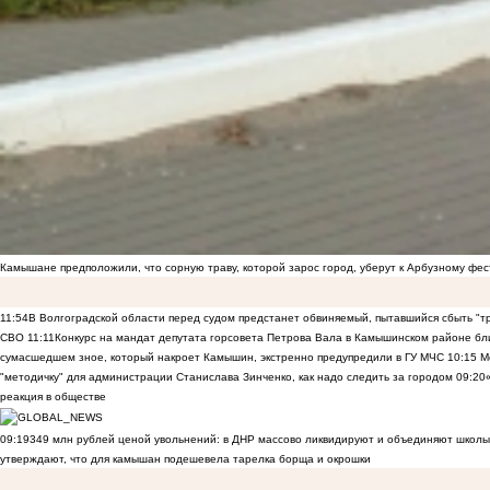
Камышане предположили, что сорную траву, которой зарос город, уберут к Арбузному фе
11:54
В Волгоградской области перед судом предстанет обвиняемый, пытавшийся сбыть "т
СВО
11:11
Конкурс на мандат депутата горсовета Петрова Вала в Камышинском районе бли
сумасшедшем зное, который накроет Камышин, экстренно предупредили в ГУ МЧС
10:15
Ме
"методичку" для администрации Станислава Зинченко, как надо следить за городом
09:20
реакция в обществе
09:19
349 млн рублей ценой увольнений: в ДНР массово ликвидируют и объединяют школы
утверждают, что для камышан подешевела тарелка борща и окрошки