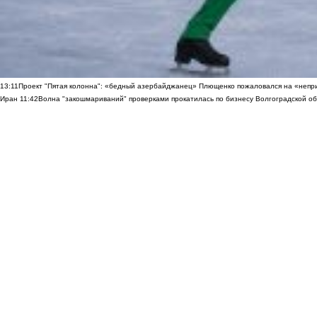
13:11
Проект "Пятая колонна": «бедный азербайджанец» Плющенко пожаловался на «непри
Иран
11:42
Волна "закошмариваний" проверками прокатилась по бизнесу Волгоградской обла