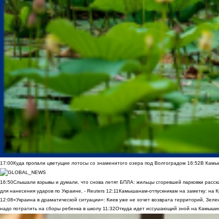
17:00
Куда пропали цветущие лотосы со знаменитого озера под Волгоградом
16:52
В Камы
16:50
Слышали взрывы и думали, что снова летят БПЛА: жильцы сгоревшей парковки расск
для нанесения ударов по Украине, - Reuters
12:11
Камышанам-отпускникам на заметку: на К
12:08
«Украина в драматической ситуации»: Киев уже не хочет возврата территорий, Зелен
надо потратить на сборы ребенка в школу
11:32
Откуда идет иссушающий зной на Камыши