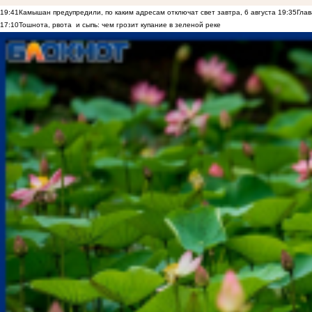
19:41
Камышан предупредили, по каким адресам отключат свет завтра, 6 августа
19:35
Глав
17:10
Тошнота, рвота и сыпь: чем грозит купание в зеленой реке