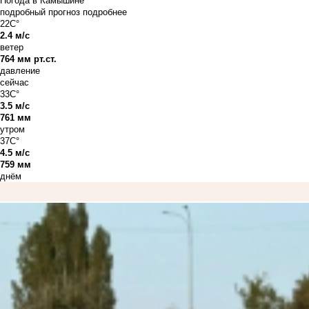
Погода в Камышине
подробный прогноз
подробнее
22C°
2.4 м/с
ветер
764 мм рт.ст.
давление
сейчас
33C°
3.5 м/с
761 мм
утром
37C°
4.5 м/с
759 мм
днём