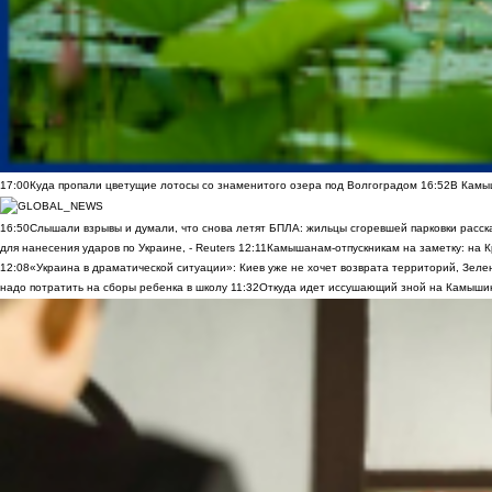
17:00
Куда пропали цветущие лотосы со знаменитого озера под Волгоградом
16:52
В Камы
16:50
Слышали взрывы и думали, что снова летят БПЛА: жильцы сгоревшей парковки расск
для нанесения ударов по Украине, - Reuters
12:11
Камышанам-отпускникам на заметку: на К
12:08
«Украина в драматической ситуации»: Киев уже не хочет возврата территорий, Зелен
надо потратить на сборы ребенка в школу
11:32
Откуда идет иссушающий зной на Камыши