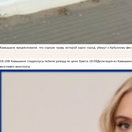
Камышане предположили, что сорную траву, которой зарос город, уберут к Арбузному фе
18:16
В Камышине гладиолусы побили рекорд по цене букета
18:09
Делегация из Камышинс
возглавил кинотеатр