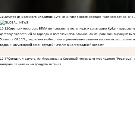
11:30
Актер из Волжского Владимир Бутенко снялся в новом сериале «Коп-звезда» на ТНТ
10:22
Сирены и опасность БПЛА не испугали: в гостиницах и санаториях Кубани выросло 
доставку бюллетеней по городам и поселкам
09:32
Камышанам понравилось выращивать п
5 августа
08:15
Под парусами в областных соревнованиях отлично выступили спортсмены 
ведра!»: августовский сезон груздей начался в Волгоградской области
19:47
Сегодня, 4 августа, из Мурманска на Северный полюс взял курс ледокол "Росатома",
контроль за ценами на продукты питания