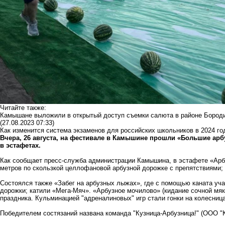
Читайте также:
Камышане выложили в открытый доступ съемки салюта в районе Бороди
(27.08.2023 07:33)
Как изменится система экзаменов для российских школьников в 2024 го
Вчера, 26 августа, на фестивале в Камышине прошли «Большие арб
в эстафетах.
Как сообщает пресс-служба администрации Камышина, в эстафете «Арб
метров по скользкой целлофановой арбузной дорожке с препятствиями;
Состоялся также «Забег на арбузных лыжах», где с помощью каната уч
дорожки; катили «Мега-Мяч». «Арбузное мочилово» (кидание сочной мяк
праздника. Кульминацией "адреналиновых" игр стали гонки на колесница
Победителем состязаний названа команда "Кузница-Арбузница!" (ООО "