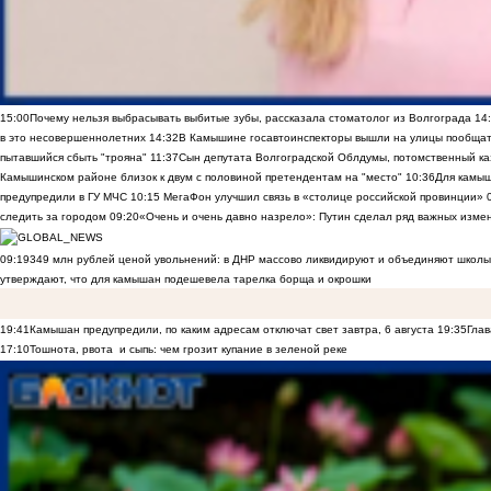
15:00
Почему нельзя выбрасывать выбитые зубы, рассказала стоматолог из Волгограда
14
в это несовершеннолетних
14:32
В Камышине госавтоинспекторы вышли на улицы пообщать
пытавшийся сбыть "трояна"
11:37
Сын депутата Волгоградской Облдумы, потомственный ка
Камышинском районе близок к двум с половиной претендентам на "место"
10:36
Для камы
предупредили в ГУ МЧС
10:15
МегаФон улучшил связь в «столице российской провинции»
следить за городом
09:20
«Очень и очень давно назрело»: Путин сделал ряд важных изме
09:19
349 млн рублей ценой увольнений: в ДНР массово ликвидируют и объединяют школы
утверждают, что для камышан подешевела тарелка борща и окрошки
19:41
Камышан предупредили, по каким адресам отключат свет завтра, 6 августа
19:35
Глав
17:10
Тошнота, рвота и сыпь: чем грозит купание в зеленой реке