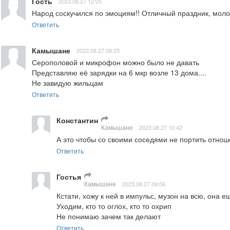
Гость
2023.08.27 12:05
Народ соскучился по эмоциям!! Отличный праздник, моло
Ответить
Камышане
2023.08.27 08:25
Серополовой и микрофон можно было не давать

Представляю её зарядки на 6 мкр возле 13 дома....

Не завидую жильцам
Ответить
Константин
Камышане
2023.08.27 10:42
А это чтобы со своими соседями не портить отно
Ответить
Гостья
Камышане
2023.08.27 09:06
Кстати, хожу к ней в импульс, музон на всю, она е
Уходим, кто то оглох, кто то охрип

Не понимаю зачем так делают
Ответить