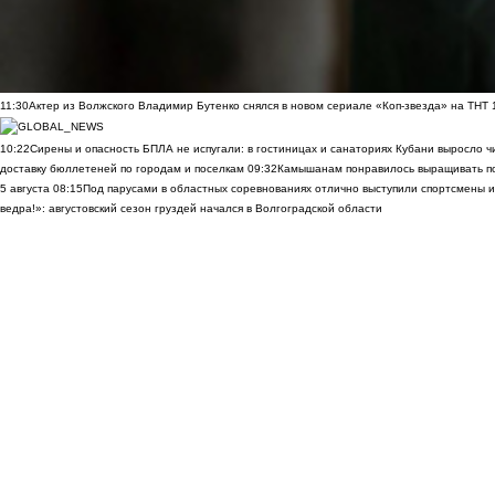
11:30
Актер из Волжского Владимир Бутенко снялся в новом сериале «Коп-звезда» на ТНТ
10:22
Сирены и опасность БПЛА не испугали: в гостиницах и санаториях Кубани выросло 
доставку бюллетеней по городам и поселкам
09:32
Камышанам понравилось выращивать п
5 августа
08:15
Под парусами в областных соревнованиях отлично выступили спортсмены 
ведра!»: августовский сезон груздей начался в Волгоградской области