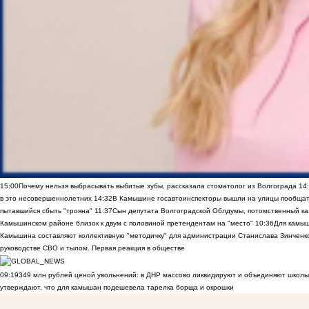
15:00
Почему нельзя выбрасывать выбитые зубы, рассказала стоматолог из Волгограда
14
в это несовершеннолетних
14:32
В Камышине госавтоинспекторы вышли на улицы пообщать
пытавшийся сбыть "трояна"
11:37
Сын депутата Волгоградской Облдумы, потомственный ка
Камышинском районе близок к двум с половиной претендентам на "место"
10:36
Для камы
Камышина составляют коллективную "методичку" для администрации Станислава Зинченко,
руководстве СВО и тылом. Первая реакция в обществе
09:19
349 млн рублей ценой увольнений: в ДНР массово ликвидируют и объединяют школы
утверждают, что для камышан подешевела тарелка борща и окрошки