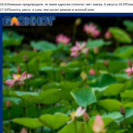
19:41
Камышан предупредили, по каким адресам отключат свет завтра, 6 августа
19:35
Глав
17:10
Тошнота, рвота и сыпь: чем грозит купание в зеленой реке