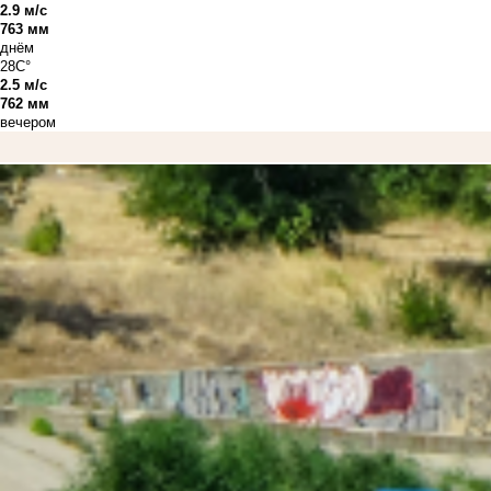
2.9 м/с
763 мм
днём
28C°
2.5 м/с
762 мм
вечером