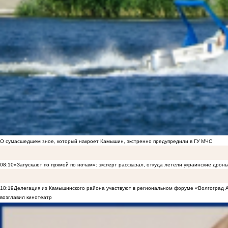
О сумасшедшем зное, который накроет Камышин, экстренно предупредили в ГУ МЧС
08:10
«Запускают по прямой по ночам»: эксперт рассказал, откуда летели украинские дрон
18:19
Делегация из Камышинского района участвуют в региональном форуме «Волгоград
возглавил кинотеатр