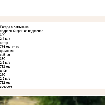
Погода в Камышине
подробный прогноз
подробнее
30C°
2.2 м/с
ветер
764 мм рт.ст.
давление
сейчас
33C°
2.9 м/с
763 мм
днём
28C°
2.5 м/с
762 мм
вечером