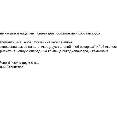
не касаться лица чем попало для профилактики коронавируса
апомнить имя Героя России - нашего земляка
тношении замов начальников двух колоний - "об овчарках" и "об иконос
приехать в ночную очередь на крыльцо онкодиспансера, - камышане
не близок к двум с п...
ции Станислав...