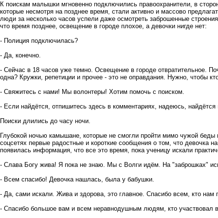
К поискам малышки мгновенно подключились правоохранители, в сторон
которые несмотря на позднее время, стали активно и массово предлага
люди за несколько часов успели даже осмотреть заброшенные строения
что время позднее, освещение в городе плохое, а девочки нигде нет:
- Полиция подключилась?
- Да, конечно.
- Сейчас в 18 часов уже темно. Освещение в городе отвратительное. П
одна? Кружки, репетиции и прочее - это не оправдания. Нужно, чтобы кт
- Свяжитесь с нами! Мы волонтеры! Хотим помочь с поиском.
- Если найдётся, отпишитесь здесь в комментариях, надеюсь, найдётся
Поиски длились до часу ночи.
Глубокой ночью камышане, которые не смогли пройти мимо чужой беды и
соцсетях первые радостные и короткие сообщения о том, что девочка на
появилась информация, что все это время, пока ученицу искали практи
- Слава Богу жива! Я пока не знаю. Мы с Волги идём. На "заброшках" ис
- Всем спасибо! Девочка нашлась, была у бабушки.
- Да, сами искали. Жива и здорова, это главное. Спасибо всем, кто нам
- Спасибо большое вам и всем неравнодушным людям, кто участвовал 