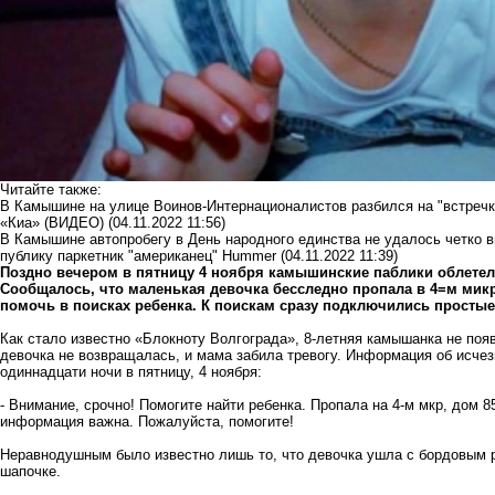
Читайте также:
В Камышине на улице Воинов-Интернационалистов разбился на "встречке
«Киа» (ВИДЕО)
(04.11.2022 11:56)
В Камышине автопробегу в День народного единства не удалось четко в
публику паркетник "американец" Hummer
(04.11.2022 11:39)
Поздно вечером в пятницу 4 ноября
камышинские паблики облетела
Сообщалось, что маленькая девочка бесследно пропала в 4=м мик
помочь в поисках ребенка. К поискам сразу подключились простые
Как стало известно «Блокноту Волгограда», 8-летняя камышанка не поя
девочка не возвращалась, и мама забила тревогу. Информация об исчез
одиннадцати ночи в пятницу, 4 ноября:
- Внимание, срочно! Помогите найти ребенка. Пропала на 4-м мкр, дом 
информация важна. Пожалуйста, помогите!
Неравнодушным было известно лишь то, что девочка ушла с бордовым рю
шапочке.