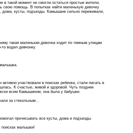
е в такой момент не смогли остаться простые жители,
ть свою помощь. В попытках найти маленькую девочку
, дома, кусты, подъезды. Камышане сильно переживали,
очему такая маленькая девочка ходит по темным улицам
о-то водил девчонку.
 малышка.
 активно участвовали в поисках ребенка, стали писать в
шлась. К счастью, живой и здоровой. Чуть позднее
чески всем Камышином, она была у бабушки.
кали за стекольным...
 помогал прочесывать все кусты, дома и подъезды.
в поисках малышки!