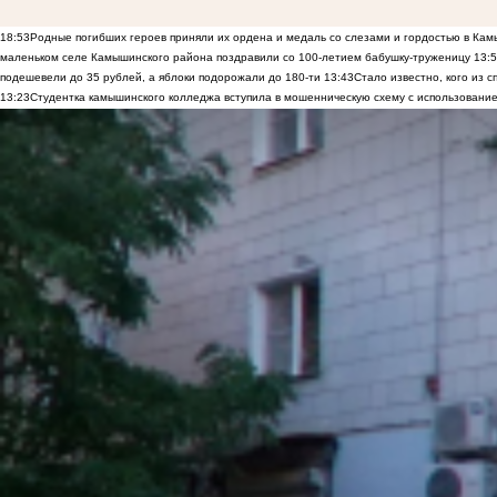
18:53
Родные погибших героев приняли их ордена и медаль со слезами и гордостью в Ка
маленьком селе Камышинского района поздравили со 100-летием бабушку-труженицу
13:
подешевели до 35 рублей, а яблоки подорожали до 180-ти
13:43
Стало известно, кого из
13:23
Студентка камышинского колледжа вступила в мошенническую схему с использование