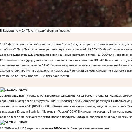
В Камышине у ДК "Текстильщик" фонтан "протух"
15:31
Долгожданное ослабление погодной "печки" и дождь принесет камышанам сегодняш
ошиблись? Парк Текстильщиков решили украсить камышом?
13:55
У "Победы" камышанам п
доход государства
11:28
Камышан зовут на новую выставку в музей
11:20
Стало известно, 
МЧС камышан предупредили о надвигающихся ливнях и шквалах
09:24
В Камышине сладкий 
фестиваль на спецэкспрессе
09:03
Камышане провели ночь в условиях беспилотной опасн
захлопнется»: ВС РФ прорываются в Харьковской области
08:05
В Камышине немного отст
слушание по "делу Норова", не предполагается
15:20
Певицу Елену Тополю из Запорожья затравили из-за того, что она занималась сексом
израненных отправили к хирургам
10:32
В Волгоградской области расчищают живописную р
там не люди живут?!" (ВИДЕО)
09:52
Камышане в минувший месяц видели своего главу Ста
отказывает Киеву в Starlink, - "Блокнот - Россия"
09:07
В Камышине сегодня, 8 августа, пр
холере в воде
08:58
Волгоградстат назвал продукты, которые подорожали и подешевели 
08:50
Ильский НПЗ горит после атаки БПЛА на Кубань: ранены пять человек