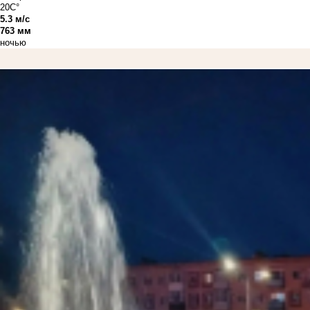
20C°
5.3 м/с
763 мм
ночью