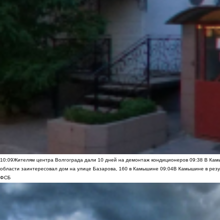
10:09
Жителям центра Волгограда дали 10 дней на демонтаж кондиционеров
09:38
В Камы
области заинтересовал дом на улице Базарова, 160 в Камышине
09:04
В Камышине в резу
ФСБ