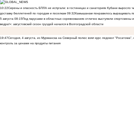
10:22
Сирены и опасность БПЛА не испугали: в гостиницах и санаториях Кубани выросло 
доставку бюллетеней по городам и поселкам
09:32
Камышанам понравилось выращивать п
5 августа
08:15
Под парусами в областных соревнованиях отлично выступили спортсмены 
ведра!»: августовский сезон груздей начался в Волгоградской области
19:47
Сегодня, 4 августа, из Мурманска на Северный полюс взял курс ледокол "Росатома",
контроль за ценами на продукты питания