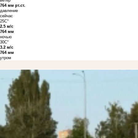
ветер
764 мм рт.ст.
давление
сейчас
25C°
2.5 м/с
764 мм
ночью
30C°
3.2 м/с
764 мм
утром