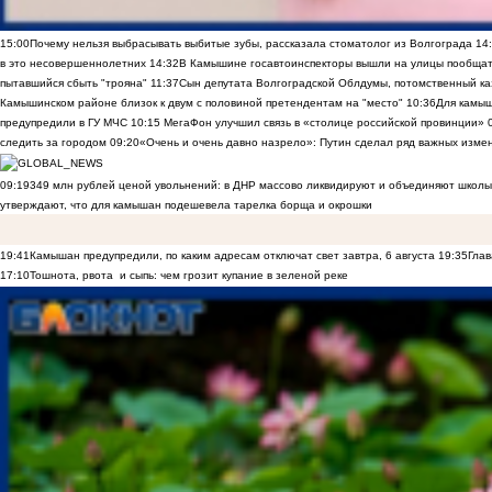
15:00
Почему нельзя выбрасывать выбитые зубы, рассказала стоматолог из Волгограда
14
в это несовершеннолетних
14:32
В Камышине госавтоинспекторы вышли на улицы пообщать
пытавшийся сбыть "трояна"
11:37
Сын депутата Волгоградской Облдумы, потомственный ка
Камышинском районе близок к двум с половиной претендентам на "место"
10:36
Для камы
предупредили в ГУ МЧС
10:15
МегаФон улучшил связь в «столице российской провинции»
следить за городом
09:20
«Очень и очень давно назрело»: Путин сделал ряд важных изме
09:19
349 млн рублей ценой увольнений: в ДНР массово ликвидируют и объединяют школы
утверждают, что для камышан подешевела тарелка борща и окрошки
19:41
Камышан предупредили, по каким адресам отключат свет завтра, 6 августа
19:35
Глав
17:10
Тошнота, рвота и сыпь: чем грозит купание в зеленой реке