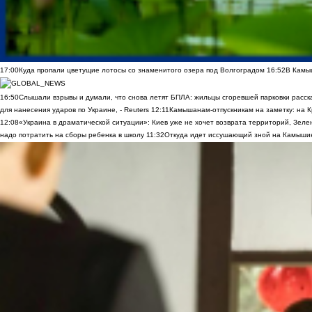
17:00
Куда пропали цветущие лотосы со знаменитого озера под Волгоградом
16:52
В Камы
16:50
Слышали взрывы и думали, что снова летят БПЛА: жильцы сгоревшей парковки расск
для нанесения ударов по Украине, - Reuters
12:11
Камышанам-отпускникам на заметку: на К
12:08
«Украина в драматической ситуации»: Киев уже не хочет возврата территорий, Зелен
надо потратить на сборы ребенка в школу
11:32
Откуда идет иссушающий зной на Камыши