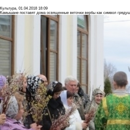
Культура
,
01.04.2018 18:09
Камышане поставят дома освященные веточки вербы как символ грядущ