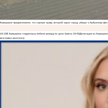
Камышане предположили, что сорную траву, которой зарос город, уберут к Арбузному фе
18:16
В Камышине гладиолусы побили рекорд по цене букета
18:09
Делегация из Камышинс
возглавил кинотеатр