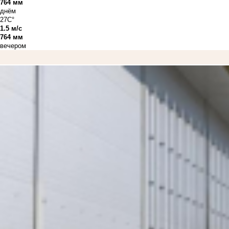
764 мм
днём
27C°
1.5 м/с
764 мм
вечером