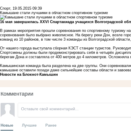
Спорт
,
19.05.2015 09:39
Камышане стали лучшими в областном спортивном туризме
16 мая завершилась XXVI Спартакиада учащихся Волгоградской обл
В рамках мероприятия прошли соревнования по спортивному туризму н
соревнования было выбрано живописное. На берегу реки Дон, возле гор
команд из
10 районов, в том числе 3 команды из
Волгоградской области
От
нашего города выступала сборная КЭСТ станции туристов. Руководи
Спортсмены должны были продемонстрировать себя в четырёх дисципли
берегам Дона и составляла от 400 метров до 4 километров. Осложняла
Камышинская команда была разделена на две группы. Они соревновались
камышане оставили позади даже сильнейшие составы области и завоева
Новости на Блoкнoт-Камышин
Комментарии
Новые
Лучшие
Ранее