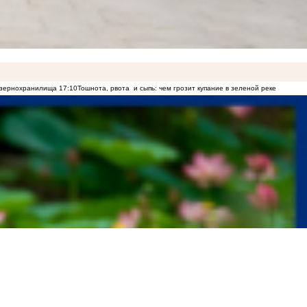
о зернохранилища
17:10
Тошнота, рвота и сыпь: чем грозит купание в зеленой реке