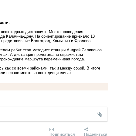
асти.
а пешеходных дистанциях. Место проведения
ода Калач-на-Дону. На ориентирование приехало 13
, представившие Волгоград, Камышин и Фролово.
телем ребят стал методист станции Андрей Селиванов.
нах. А дистанция пролегала по овражистым
 прохождение маршрута переменчивая погода.
 как со всеми районами, так и между собой. В итоге
ли первое место во всех дисциплинах.
Подписаться
Поделиться