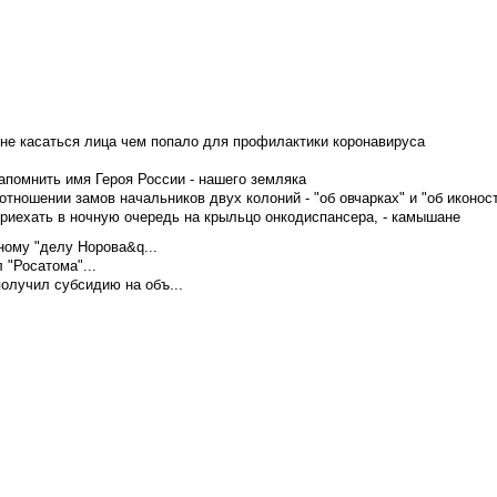
не касаться лица чем попало для профилактики коронавируса
апомнить имя Героя России - нашего земляка
тношении замов начальников двух колоний - "об овчарках" и "об иконос
приехать в ночную очередь на крыльцо онкодиспансера, - камышане
ому "делу Норова&q...
 "Росатома"...
олучил субсидию на объ...