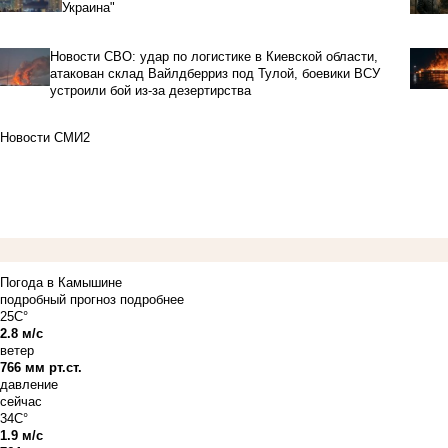
Украина"
Новости СВО: удар по логистике в Киевской области,
атакован склад Вайлдберриз под Тулой, боевики ВСУ
устроили бой из-за дезертирства
Новости СМИ2
Погода в Камышине
подробный прогноз
подробнее
25C°
2.8 м/с
ветер
766 мм рт.ст.
давление
сейчас
34C°
1.9 м/с