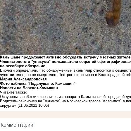
Камышане продолжают активно обсуждать встречу местных жителей
Членистоногого "уникума" пользователи соцсетей сфотографировал
на всеобщее обозрение.
Биологи определили, что обнаруженный экземпляр относится к семейств
чувствителен, но не смертелен. Пестрого скорпиона в Волгоградской об
Мария Александровская
Фото паблика "Подслушано. Камышин"
Новости на Блoкнoт-Камышин
Читайте также:
Озвучены заработки чиновников из аппарата Камышинской городской д
Водитель-пенсионер на "Акценте" на московской трассе "влепился" в по
хирургам
(11.06.2021 10:06)
Комментарии