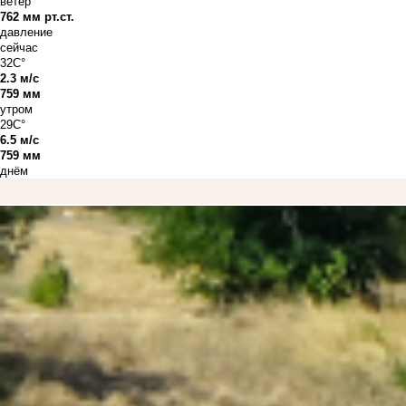
ветер
762 мм рт.ст.
давление
сейчас
32C°
2.3 м/с
759 мм
утром
29C°
6.5 м/с
759 мм
днём