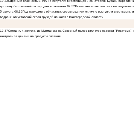
10:22
Сирены и опасность БПЛА не испугали: в гостиницах и санаториях Кубани выросло 
доставку бюллетеней по городам и поселкам
09:32
Камышанам понравилось выращивать п
5 августа
08:15
Под парусами в областных соревнованиях отлично выступили спортсмены 
ведра!»: августовский сезон груздей начался в Волгоградской области
19:47
Сегодня, 4 августа, из Мурманска на Северный полюс взял курс ледокол "Росатома",
контроль за ценами на продукты питания