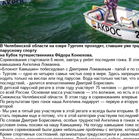
В Челябинской области на озере Тургояк проходят, ставшие уже т
парусному спорту
на Кубок путешественника Фёдора Конюхова.
Соревнования стартовали 6 июня, завтра у ребят последняя гонка. В э
камышанка Ангелина Ломакина.
«Блокнот Камышин» побеседовал с Дмитрием Ломакиным - папой и по с
- Тургояк — одно из четырех самых чистых озер в мире. Здесь запреще
ходить только на веслах или под парусом. Вода настолько чистая, что 
последствий, - делится впечатлениями Дмитрий Борисович.
В детской парусной регате в этом году участвует 75 человек — детки о
со всей России. Основная масса участников — это волжане, но есть и с
Снежинска Челябинской области. В этом году в соревнованиях впервые
По результатам трех гонок наша Ангелина лидирует — первую и вторую 
второй.
- Мы уже в пятый раз участвуем в этой регате и всегда были вторыми. 
стать первыми еще и потому, что в этой категории участвуем последний 
По словам Дмитрия Борисовича, особых трудностей Ангелина в гонках н
условия очень похожи на нашу Камышинку. На погоду камышане тоже ос
начале соревнований были даже небольшие проблемы с ветром, который
Кроме спортивных состязаний, организаторы предусмотрели и развлек
- Здесь очень расширенная программа. Детей катали на лайках, провел