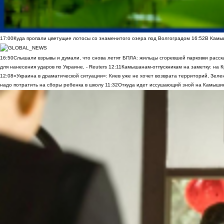
17:00
Куда пропали цветущие лотосы со знаменитого озера под Волгоградом
16:52
В Камы
16:50
Слышали взрывы и думали, что снова летят БПЛА: жильцы сгоревшей парковки расск
для нанесения ударов по Украине, - Reuters
12:11
Камышанам-отпускникам на заметку: на К
12:08
«Украина в драматической ситуации»: Киев уже не хочет возврата территорий, Зелен
надо потратить на сборы ребенка в школу
11:32
Откуда идет иссушающий зной на Камыши