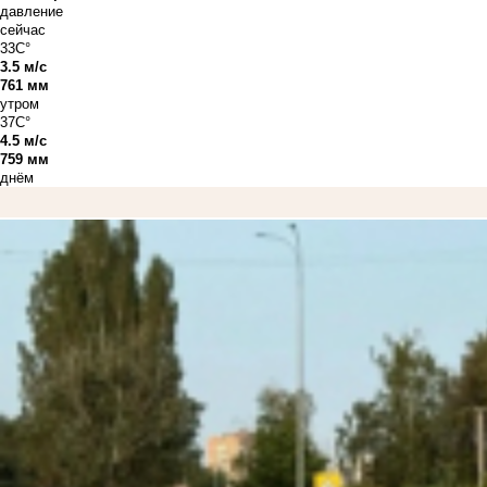
давление
сейчас
33C°
3.5 м/с
761 мм
утром
37C°
4.5 м/с
759 мм
днём