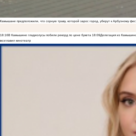
Камышане предположили, что сорную траву, которой зарос город, уберут к Арбузному фе
18:16
В Камышине гладиолусы побили рекорд по цене букета
18:09
Делегация из Камышинс
возглавил кинотеатр