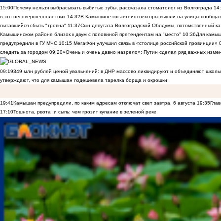
15:00
Почему нельзя выбрасывать выбитые зубы, рассказала стоматолог из Волгограда
14
в это несовершеннолетних
14:32
В Камышине госавтоинспекторы вышли на улицы пообщать
пытавшийся сбыть "трояна"
11:37
Сын депутата Волгоградской Облдумы, потомственный ка
Камышинском районе близок к двум с половиной претендентам на "место"
10:36
Для камы
предупредили в ГУ МЧС
10:15
МегаФон улучшил связь в «столице российской провинции»
следить за городом
09:20
«Очень и очень давно назрело»: Путин сделал ряд важных изме
09:19
349 млн рублей ценой увольнений: в ДНР массово ликвидируют и объединяют школы
утверждают, что для камышан подешевела тарелка борща и окрошки
19:41
Камышан предупредили, по каким адресам отключат свет завтра, 6 августа
19:35
Глав
17:10
Тошнота, рвота и сыпь: чем грозит купание в зеленой реке