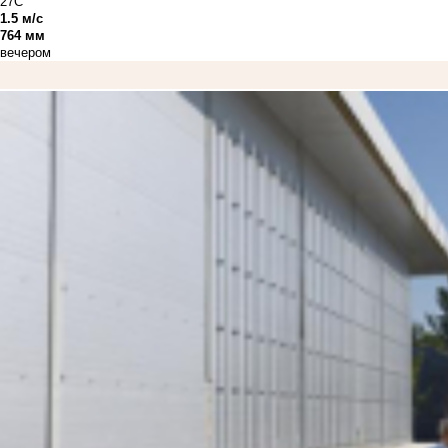
27C°
1.5 м/с
764 мм
вечером