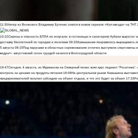
11:30
Актер из Волжского Владимир Бутенко снялся в новом сериале «Коп-звезда» на ТНТ
10:22
Сирены и опасность БПЛА не испугали: в гостиницах и санаториях Кубани выросло 
доставку бюллетеней по городам и поселкам
09:32
Камышанам понравилось выращивать п
5 августа
08:15
Под парусами в областных соревнованиях отлично выступили спортсмены 
ведра!»: августовский сезон груздей начался в Волгоградской области
19:47
Сегодня, 4 августа, из Мурманска на Северный полюс взял курс ледокол "Росатома",
контроль за ценами на продукты питания
18:09
На центральном рынке Камышина выставили
предпринимателей получил субсидию на объект отдыха, и что это будет за объект
17:33
Ро