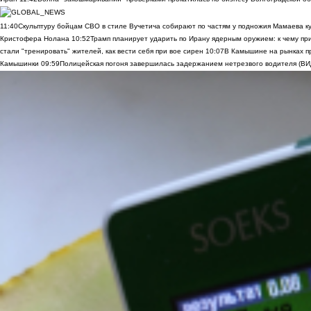
11:40
Скульптуру бойцам СВО в стиле Вучетича собирают по частям у подножия Мамаева к
Кристофера Нолана
10:52
Трамп планирует ударить по Ирану ядерным оружием: к чему при
стали "тренировать" жителей, как вести себя при вое сирен
10:07
В Камышине на рынках п
Камышинки
09:59
Полицейская погоня завершилась задержанием нетрезвого водителя (В