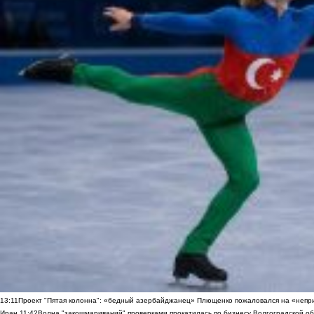
13:11
Проект "Пятая колонна": «бедный азербайджанец» Плющенко пожаловался на «непри
Иран
11:42
Волна "закошмариваний" проверками прокатилась по бизнесу Волгоградской обла