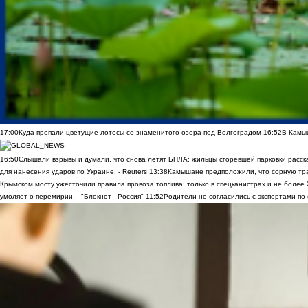
17:00
Куда пропали цветущие лотосы со знаменитого озера под Волгоградом
16:52
В Камы
16:50
Слышали взрывы и думали, что снова летят БПЛА: жильцы сгоревшей парковки расск
для нанесения ударов по Украине, - Reuters
13:38
Камышане предположили, что сорную трав
Крымском мосту ужесточили правила провоза топлива: только в спецканистрах и не более
умоляет о перемирии, - "Блокнот - Россия"
11:52
Родители не согласились с экспертами по