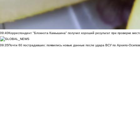
09:40
Корреспондент "Блокнота Камышина" получил хороший результат при проверке мест
09:35
Почти 60 пострадавших: появились новые данные после удара ВСУ по Архипо-Осипов