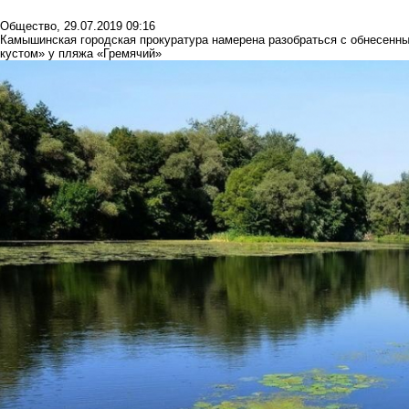
Общество
,
29.07.2019 09:16
Камышинская городская прокуратура намерена разобраться с обнесенны
кустом» у пляжа «Гремячий»