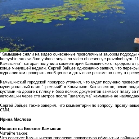
"Камышане сняли на видео обнесенные проволочным забором подходы к
kamyshin.ru/news/kamyshane-snyali-na-video-obnesennye-provolochnym--1
Камышина", которая получила комментарий Камышинского городского пр
конце минувшей недели. Сергей Зайцев однозначно заявил, что перекры
журналистам проверить сообщение и дать свое резюме по нему в пресс
Камышинский городской прокурор уточнил, что будет поручено проверит
муниципальный пляж "Гремячий" в Камышине. Как известно, некие люд
кустами на дороге к пляжу и безо всяких документов взимают плату за п
автомашин через сто метров после "шлагбаума" камышане не наблюдают.
Сергей Зайцев также заверил, что комментарий по вопросу, прозвучавш
СМИ.
Ирина Маслова
Новости на Блoкнoт-Камышин
Читайте также:
Что советует Камышинская городская прокуратура обманутым пайщикам