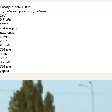
Погода в Камышине
подробный прогноз
подробнее
27C°
0.8 м/с
ветер
764 мм рт.ст.
давление
сейчас
25C°
2.5 м/с
764 мм
ночью
30C°
3.2 м/с
764 мм
утром