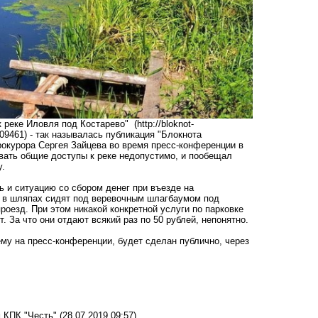
 реке Иловля под Костарево" (
http://bloknot-
109461
) - так называлась публикация "Блокнота
окурора Сергея Зайцева во время пресс-конференции в
вать общие доступы к реке недопустимо, и пообещал
у.
ь и ситуацию со сбором денег при въезде на
и в шляпах сидят под веревочным шлагбаумом под
роезд. При этом никакой конкретной услуги по парковке
 За что они отдают всякий раз по 50 рублей, непонятно.
ему на пресс-конференции, будет сделан публично, через
 КПК "Честь"
(28.07.2019 09:57)