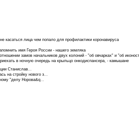
не касаться лица чем попало для профилактики коронавируса
апомнить имя Героя России - нашего земляка
тношении замов начальников двух колоний - "об овчарках" и "об иконос
приехать в ночную очередь на крыльцо онкодиспансера, - камышане
ции Станислав...
ь на стройку нового з...
ому "делу Норова&q...