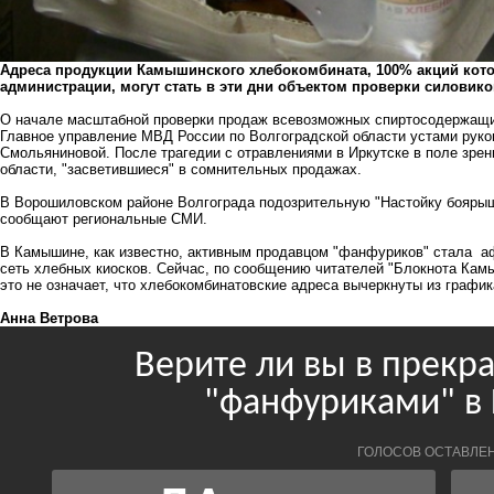
Адреса продукции Камышинского хлебокомбината, 100% акций кото
администрации, могут стать в эти дни объектом проверки силовико
О начале масштабной проверки продаж всевозможных спиртосодержащих
Главное управление МВД России по Волгоградской области устами рук
Смольяниновой. После трагедии с отравлениями в Иркутске в поле зрен
области, "засветившиеся" в сомнительных продажах.
В Ворошиловском районе Волгограда подозрительную "Настойку боярыш
сообщают региональные СМИ.
В Камышине, как известно, активным продавцом "фанфуриков" стала 
сеть хлебных киосков. Сейчас, по сообщению читателей "Блокнота Кам
это не означает, что хлебокомбинатовские адреса вычеркнуты из графи
Анна Ветрова