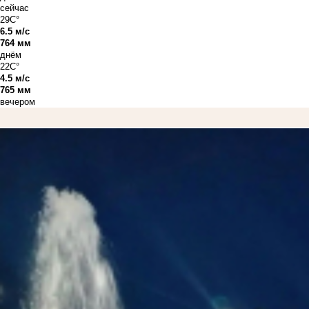
сейчас
29C°
6.5 м/с
764 мм
днём
22C°
4.5 м/с
765 мм
вечером