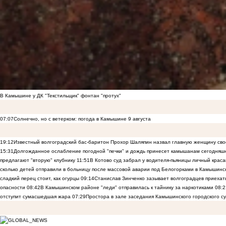
В Камышине у ДК "Текстильщик" фонтан "протух"
07:07
Солнечно, но с ветерком: погода в Камышине 9 августа
19:12
Известный волгоградский бас-баритон Прохор Шаляпин назвал главную женщину св
15:31
Долгожданное ослабление погодной "печки" и дождь принесет камышанам сегодняш
предлагают "вторую" клубнику
11:51
В Котово суд забрал у водителя-пьяницы личный краса
сколько детей отправили в больницу после массовой аварии под Белогорками в Камышин
сладкий перец стоит, как огурцы
09:14
Станислав Зинченко зазывает волгоградцев приехат
опасности
08:42
В Камышинском районе "леди" отправилась к тайнику за наркотиками
08:2
отступит сумасшедшая жара
07:29
Простора в зале заседания Камышинского городского су