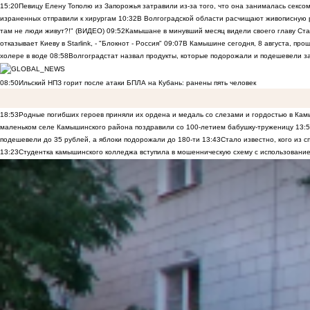
15:20
Певицу Елену Тополю из Запорожья затравили из-за того, что она занималась сексом
израненных отправили к хирургам
10:32
В Волгоградской области расчищают живописную р
там не люди живут?!" (ВИДЕО)
09:52
Камышане в минувший месяц видели своего главу Ста
отказывает Киеву в Starlink, - "Блокнот - Россия"
09:07
В Камышине сегодня, 8 августа, пр
холере в воде
08:58
Волгоградстат назвал продукты, которые подорожали и подешевели 
08:50
Ильский НПЗ горит после атаки БПЛА на Кубань: ранены пять человек
18:53
Родные погибших героев приняли их ордена и медаль со слезами и гордостью в Ка
маленьком селе Камышинского района поздравили со 100-летием бабушку-труженицу
13:
подешевели до 35 рублей, а яблоки подорожали до 180-ти
13:43
Стало известно, кого из
13:23
Студентка камышинского колледжа вступила в мошенническую схему с использование