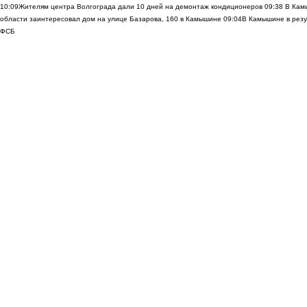
10:09
Жителям центра Волгограда дали 10 дней на демонтаж кондиционеров
09:38
В Камы
области заинтересовал дом на улице Базарова, 160 в Камышине
09:04
В Камышине в резу
ФСБ