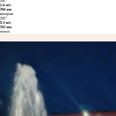
26C°
1.6 м/с
760 мм
вечером
20C°
5.3 м/с
763 мм
ночью