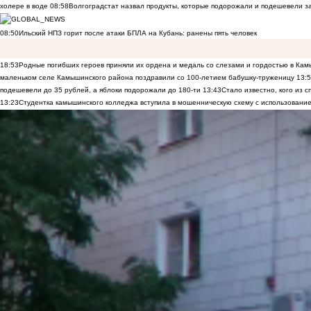
холере в воде
08:58
Волгоградстат назвал продукты, которые подорожали и подешевели 
08:50
Ильский НПЗ горит после атаки БПЛА на Кубань: ранены пять человек
18:53
Родные погибших героев приняли их ордена и медаль со слезами и гордостью в Ка
маленьком селе Камышинского района поздравили со 100-летием бабушку-труженицу
13:
подешевели до 35 рублей, а яблоки подорожали до 180-ти
13:43
Стало известно, кого из
13:23
Студентка камышинского колледжа вступила в мошенническую схему с использование