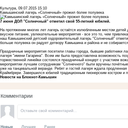
Культура
,
09.07.2015 15:10
Камышинский лагерь «Солнечный» прожил более полувека
7 июня ДОЛ "Солнечный" отметил свой 55-летний юбилей.
На протяжении многих лет лагерь остаётся излюбленным местом детей 
вкусное питание, увлекательные мероприятия - все это то, чем привлек
наш Камышинский детский оздоровительный лагерь "Солнечный" отметил
больше полувека он радует детвору Камышина и района и не собирается
Праздничные мероприятия посетили главы города, бывшие работники лаг
лагеря "имени Гагарина". Всем им была предоставлена возможность по
торжественной линейки состоялся праздничный концерт с участием вожа
мероприятии лучшим сотрудникам "Солнечного" были вручены почётные
уже на танцевальной веранде. Ребят и гостей лагеря ждала продленна
Краймбрери. Завершился юбилей традиционным пионерским костром и 
Новости на Блoкнoт-Камышин
Комментарии
Новые
Лучшие
Ранее