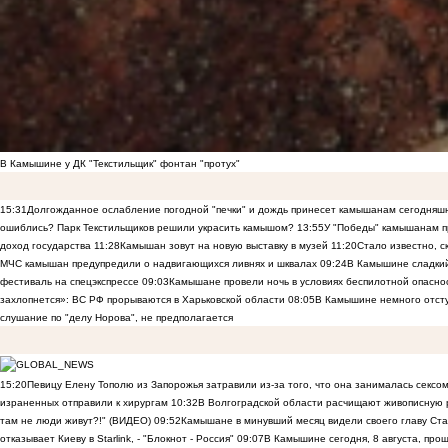
В Камышине у ДК "Текстильщик" фонтан "протух"
15:31
Долгожданное ослабление погодной "печки" и дождь принесет камышанам сегодняш
ошиблись? Парк Текстильщиков решили украсить камышом?
13:55
У "Победы" камышанам п
доход государства
11:28
Камышан зовут на новую выставку в музей
11:20
Стало известно, 
МЧС камышан предупредили о надвигающихся ливнях и шквалах
09:24
В Камышине сладкий 
фестиваль на спецэкспрессе
09:03
Камышане провели ночь в условиях беспилотной опасн
захлопнется»: ВС РФ прорываются в Харьковской области
08:05
В Камышине немного отст
слушание по "делу Норова", не предполагается
15:20
Певицу Елену Тополю из Запорожья затравили из-за того, что она занималась сексом
израненных отправили к хирургам
10:32
В Волгоградской области расчищают живописную р
там не люди живут?!" (ВИДЕО)
09:52
Камышане в минувший месяц видели своего главу Ста
отказывает Киеву в Starlink, - "Блокнот - Россия"
09:07
В Камышине сегодня, 8 августа, пр