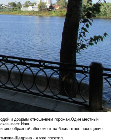
огодой и добрым отношением горожан.Один местный
ссказывает Иван.
ли своеобразный абонемент на бесплатное посещение
лтыкова-Щедрина - я уже посетил.