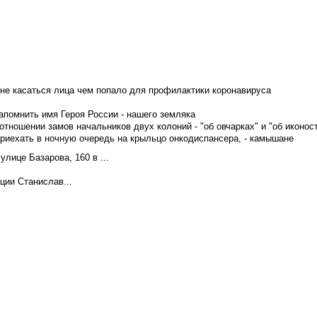
не касаться лица чем попало для профилактики коронавируса
апомнить имя Героя России - нашего земляка
тношении замов начальников двух колоний - "об овчарках" и "об иконос
приехать в ночную очередь на крыльцо онкодиспансера, - камышане
лице Базарова, 160 в ...
ции Станислав...