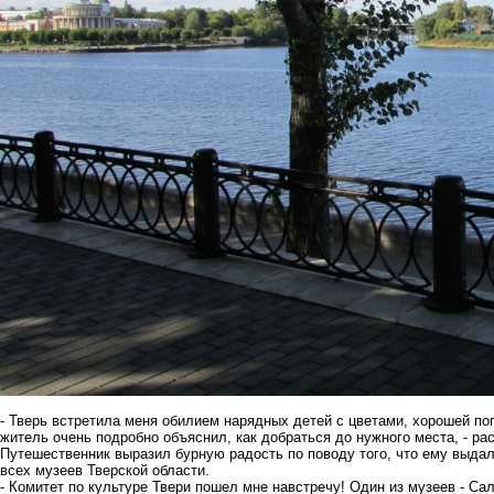
- Тверь встретила меня обилием нарядных детей с цветами, хорошей п
житель очень подробно объяснил, как добраться до нужного места, - ра
Путешественник выразил бурную радость по поводу того, что ему выда
всех музеев Тверской области.
- Комитет по культуре Твери пошел мне навстречу! Один из музеев - Са