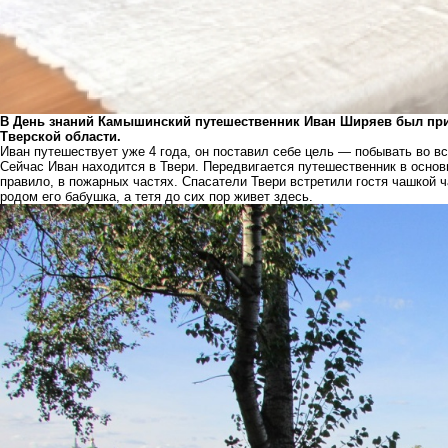
В День знаний Камышинский путешественник Иван Ширяев был при
Тверской области.
Иван путешествует уже 4 года, он поставил себе цель — побывать во вс
Сейчас Иван находится в Твери. Передвигается путешественник в основн
правило, в пожарных частях. Спасатели Твери встретили гостя чашкой 
родом его бабушка, а тетя до сих пор живет здесь.