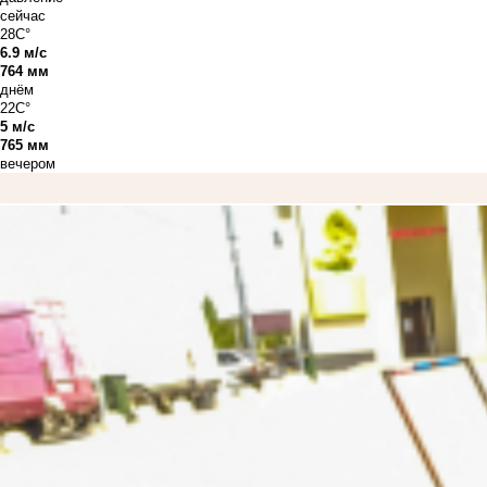
сейчас
28C°
6.9 м/с
764 мм
днём
22C°
5 м/с
765 мм
вечером