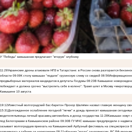
У "Победы" камышанам предлагают "вторую" клубнику
11:29
Украинские дроны атаковали НПЗ в Татарстане: в России снова разгорается бензиновы
области
09:09
К столу камышан "подали" грузинскую сливу со скидкой
08:56
Информационно
предвыборных материалов кандидатов в депутаты Госдумы
08:23
В Камышине новорожденны
побеждает и должна срочно "выстрелить себе в колено": Трамп шлет в Москву «миротворц
Камышине 10 августа
19:12
Известный волгоградский бас-баритон Прохор Шаляпин назвал главную женщину св
15:31
Долгожданное ослабление погодной "печки" и дождь принесет камышанам сегодняш
водителя-пьяницы личный красавец-автомобиль в доход государства
11:28
Камышан зовут н
под Белогорками в Камышинском районе
09:30
В ГУ МЧС камышан предупредили о надвига
зазывает волгоградцев приехать на Камышинский Арбузный фестиваль на спецэкспрессе
0
отправилась к тайнику за наркотиками
08:21
«Крышка "котла" захлопнется»: ВС РФ прорыва