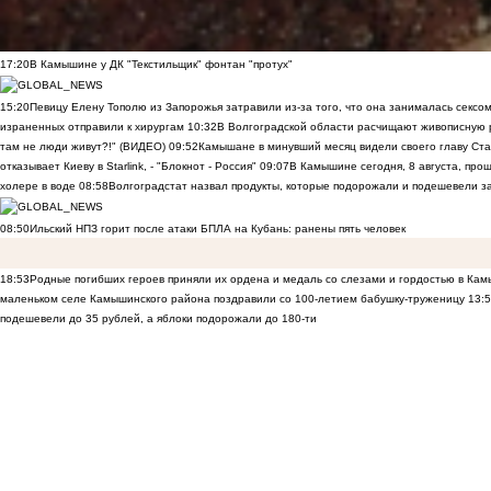
17:20
В Камышине у ДК "Текстильщик" фонтан "протух"
15:20
Певицу Елену Тополю из Запорожья затравили из-за того, что она занималась сексом
израненных отправили к хирургам
10:32
В Волгоградской области расчищают живописную р
там не люди живут?!" (ВИДЕО)
09:52
Камышане в минувший месяц видели своего главу Ста
отказывает Киеву в Starlink, - "Блокнот - Россия"
09:07
В Камышине сегодня, 8 августа, пр
холере в воде
08:58
Волгоградстат назвал продукты, которые подорожали и подешевели 
08:50
Ильский НПЗ горит после атаки БПЛА на Кубань: ранены пять человек
18:53
Родные погибших героев приняли их ордена и медаль со слезами и гордостью в Ка
маленьком селе Камышинского района поздравили со 100-летием бабушку-труженицу
13:
подешевели до 35 рублей, а яблоки подорожали до 180-ти