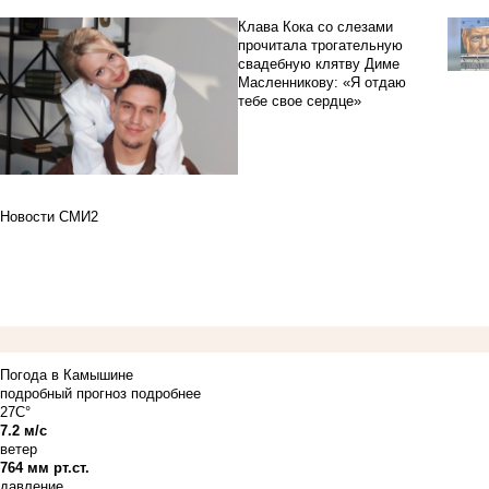
Клава Кока со слезами
прочитала трогательную
свадебную клятву Диме
Масленникову: «Я отдаю
тебе свое сердце»
Новости СМИ2
Погода в Камышине
подробный прогноз
подробнее
27C°
7.2 м/с
ветер
764 мм рт.ст.
давление