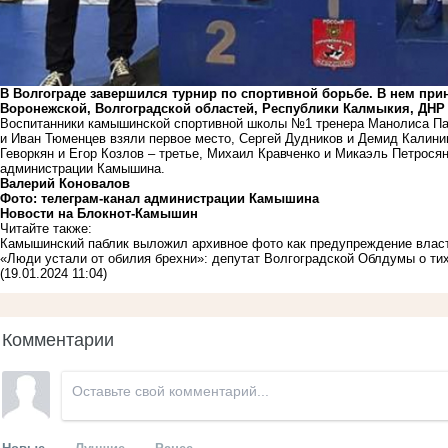
В Волгограде завершился турнир по спортивной борьбе. В нем при
Воронежской, Волгоградской областей, Республики Калмыкия, ДНР 
Воспитанники камышинской спортивной школы №1 тренера Манолиса Па
и Иван Тюменцев взяли первое место, Сергей Дудников и Демид Калини
Геворкян и Егор Козлов – третье, Михаил Кравченко и Микаэль Петрося
администрации Камышина.
Валерий Коновалов
Фото: телеграм-канал администрации Камышина
Новости на Блoкнoт-Камышин
Читайте также:
Камышинский паблик выложил архивное фото как предупреждение влас
«Люди устали от обилия брехни»: депутат Волгоградской Облдумы о ти
(19.01.2024 11:04)
Комментарии
Новые
Лучшие
Ранее