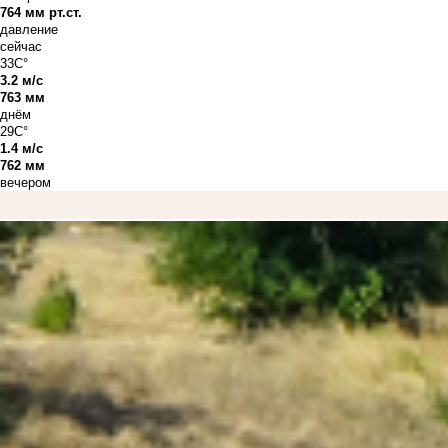
764 мм рт.ст.
давление
сейчас
33C°
3.2 м/с
763 мм
днём
29C°
1.4 м/с
762 мм
вечером