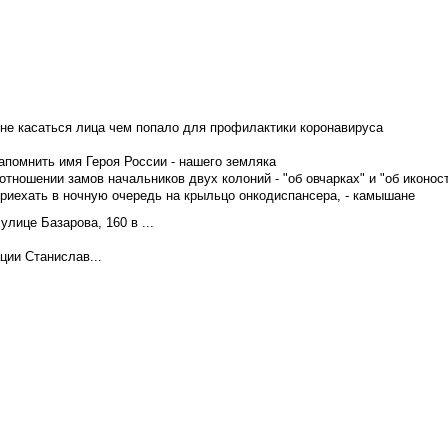
не касаться лица чем попало для профилактики коронавируса
апомнить имя Героя России - нашего земляка
тношении замов начальников двух колоний - "об овчарках" и "об иконос
приехать в ночную очередь на крыльцо онкодиспансера, - камышане
лице Базарова, 160 в ...
ции Станислав...