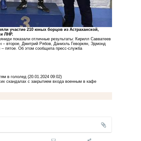
няли участие 210 юных борцов из Астраханской,
и ЛНР.
яниди показали отличные результаты: Кирилл Савватеев
н – второе, Дмитрий Рябов, Даниэль Геворкян, Эдмонд
н – пятое. Об этом сообщила пресс-служба
тям в гололед
(20.01.2024 09:02)
хих скандалах с закрытием входа военным в кафе