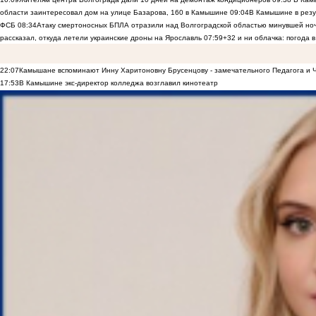
области заинтересовал дом на улице Базарова, 160 в Камышине
09:04
В Камышине в резу
ФСБ
08:34
Атаку смертоносных БПЛА отразили над Волгоградской областью минувшей но
рассказал, откуда летели украинские дроны на Ярославль
07:59
+32 и ни облачка: погода 
22:07
Камышане вспоминают Инну Харитоновну Брусенцову - замечательного Педагога и 
17:53
В Камышине экс-директор колледжа возглавил кинотеатр