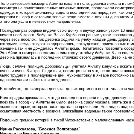
Тело замерзшей насмерть Айлиты нашли в поле, девочка лежала в ложб
несмотря на приостановленные активные поиски, продолжали осматрива
одежде, в которой школьницу видели последний раз перед тем, как она
варежки и шарф и оставила теплые вещи вместе с личным дневником и 
этого она ушла в неизвестном направлении.
Последний раз родные видели свою дочку и внучку живой утром 13 янв
ничего необычного. Бабушка Эльза Курбанова ранним утром проводила 
через весь поселок. Так девочка ходила на учебу каждый день, дорогу 
которыми всегда аккуратно здоровалась, сотрудников, приезжавших в м
женщина так и не дождалась Айлиты дома. Попыталась позвонить сосед
Это Айлита намеренно сломала сим-карту, чтобы у бабушки было еще м
девочка призналась в последних строчках своего дневника. Девочка не
Люди, селяне, полиция, добровольцы, учителя Айлиту кинулись искать 
очень и очень быстро. Люди шли, несмотря ни на что, не оставляя попы
было трудно и в последующие дни. Чухонастовку в январе постоянно зам
односельчанам найти так и не удалось.
В ложбинке, где замерзла девочка, до сих пор много снега. Большая час
Волгоградцы признались, что до последнего верили в чудо, девочку пыт
поехать в город - у Айлиты не было, девочка сразу указала, опять же в
«меловые горы», которые тоже тщательно прочесали. Но следов подрост
осматривая местность с воздуха, ближайшие водоемы также проверяли
Подобных громких историй в тихой Чухонастовке с малочисленным насе
Ирина Рассказова, "Блокнот Волгограда"
Новости на Блoкнoт-Камышин