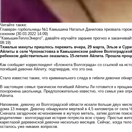
Читайте также:
Главврач горбольницы №1 Камышина Наталья Данилова призвала горожа
сезоном
(30.03.2022 14:09)
"КамышинТеплоЭнерго", давайте изучайте заранее прогноз и заканчивай
08:19)
Тяжелые минуты пришлось пережить вчера, 29 марта, Эльзе и Су
Айлиты в селе Чухонастовка в Камышинском районе Волгоградско
ребенком действительно оказалась 15-летняя Айлита. Прошла проц
Как сообщает корреспондент «Блокнота Волгограда» со ссылкой на исто
погибшей девочке Айлиту, подтвердив, что это она.
Стало известно также, что криминального следа в гибели девочки обна
В настоящее семья трагически погибшей Айлиты Ли готовится к прощан
похоронена школьница. Предположительно известно, что семья уже опр
Айлита.
Напомним, девочку из Волгоградской области искали больше двух месяц
дома 13 января. Девочку обнаружили мертвой в 4,5 километра от села Ч
Сначала загадочное исчезновение в жуткую метель, затем долгие поиски
родителями - волгоградская история потрясла всю страну. Простые жит
кареглазой деревенской девочки несколько месяцев. Сейчас, когда тело 
осталось уже никаких вопросов.