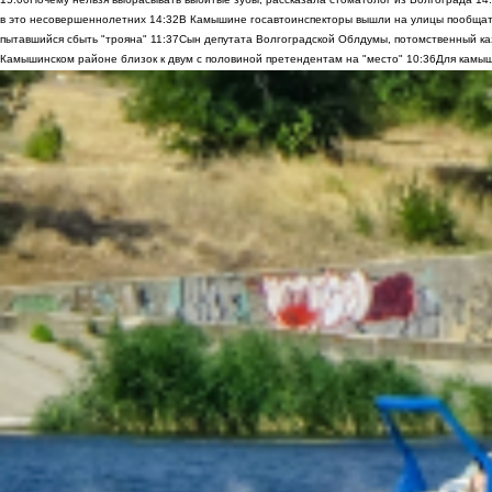
в это несовершеннолетних
14:32
В Камышине госавтоинспекторы вышли на улицы пообщать
пытавшийся сбыть "трояна"
11:37
Сын депутата Волгоградской Облдумы, потомственный ка
Камышинском районе близок к двум с половиной претендентам на "место"
10:36
Для камыш