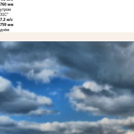
760 мм
утром
31C°
7.2 м/с
759 мм
днём