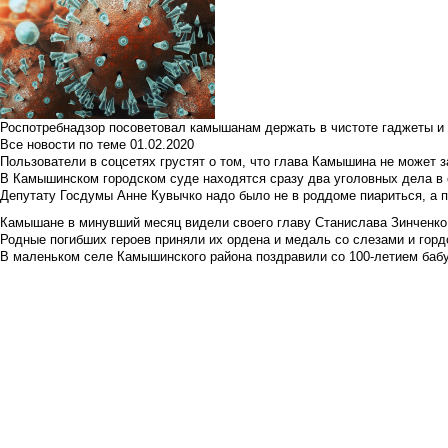
Роспотребнадзор посоветовал камышанам держать в чистоте гаджеты и 
Все новости по теме
01.02.2020
Пользователи в соцсетях грустят о том, что глава Камышина не может з
В Камышинском городском суде находятся сразу два уголовных дела в о
Депутату Госдумы Анне Кувычко надо было не в роддоме пиариться, а 
Камышане в минувший месяц видели своего главу Станислава Зинченко р
Родные погибших героев приняли их ордена и медаль со слезами и гор
В маленьком селе Камышинского района поздравили со 100-летием баб