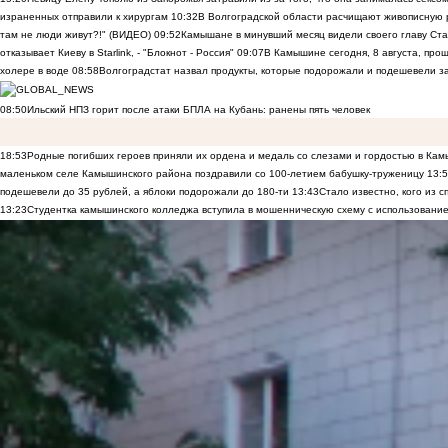
израненных отправили к хирургам
10:32
В Волгоградской области расчищают живописную р
там не люди живут?!" (ВИДЕО)
09:52
Камышане в минувший месяц видели своего главу Ста
отказывает Киеву в Starlink, - "Блокнот - Россия"
09:07
В Камышине сегодня, 8 августа, пр
холере в воде
08:58
Волгоградстат назвал продукты, которые подорожали и подешевели 
08:50
Ильский НПЗ горит после атаки БПЛА на Кубань: ранены пять человек
18:53
Родные погибших героев приняли их ордена и медаль со слезами и гордостью в Ка
маленьком селе Камышинского района поздравили со 100-летием бабушку-труженицу
13:
подешевели до 35 рублей, а яблоки подорожали до 180-ти
13:43
Стало известно, кого из
13:23
Студентка камышинского колледжа вступила в мошенническую схему с использование