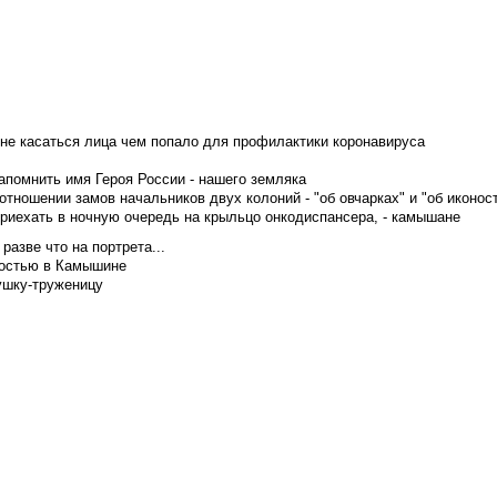
не касаться лица чем попало для профилактики коронавируса
апомнить имя Героя России - нашего земляка
тношении замов начальников двух колоний - "об овчарках" и "об иконос
приехать в ночную очередь на крыльцо онкодиспансера, - камышане
азве что на портрета...
достью в Камышине
ушку-труженицу