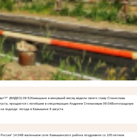
ивут?!" (ВИДЕО)
09:52
Камышане в минувший месяц видели своего главу Станислава
вгуста, прощаются с погибшим в спецоперации Андреем Степановым
09:04
Волгоградскую
 на подходе: погода в Камышине 8 августа
 Россия"
14:04
В маленьком селе Камышинского района поздравили со 100-летием