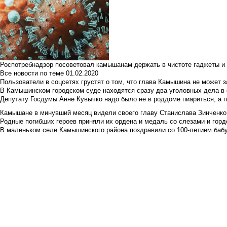
Роспотребнадзор посоветовал камышанам держать в чистоте гаджеты и 
Все новости по теме
01.02.2020
Пользователи в соцсетях грустят о том, что глава Камышина не может з
В Камышинском городском суде находятся сразу два уголовных дела в о
Депутату Госдумы Анне Кувычко надо было не в роддоме пиариться, а 
Камышане в минувший месяц видели своего главу Станислава Зинченко р
Родные погибших героев приняли их ордена и медаль со слезами и гор
В маленьком селе Камышинского района поздравили со 100-летием баб