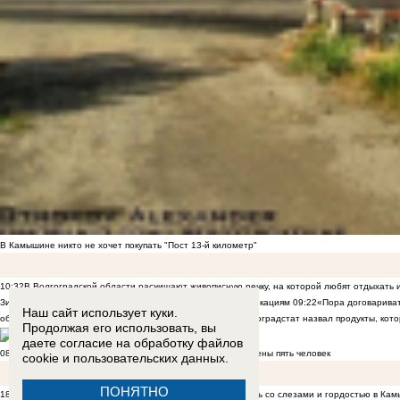
В Камышине никто не хочет покупать "Пост 13-й километр"
10:32
В Волгоградской области расчищают живописную речку, на которой любят отдыхать
Зинченко разве что на портретах к поздравительным публикациям
09:22
«Пора договаривать
Наш сайт использует куки.
область накрыла волна фейков о холере в воде
08:58
Волгоградстат назвал продукты, ко
Продолжая его использовать, вы
даете согласие на обработку
файлов
08:50
Ильский НПЗ горит после атаки БПЛА на Кубань: ранены пять человек
cookie
и пользовательских данных.
ПОНЯТНО
18:53
Родные погибших героев приняли их ордена и медаль со слезами и гордостью в Ка