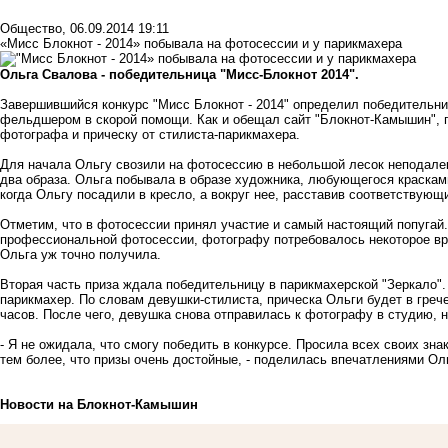
Общество
,
06.09.2014 19:11
«Мисс Блокнот - 2014» побывала на фотосессии и у парикмахера
Ольга Свалова - победительница "Мисс-Блокнот 2014".
Завершившийся конкурс "Мисс Блокнот - 2014" определил победительниц
фельдшером в скорой помощи. Как и обещал сайт "Блокнот-Камышин", 
фотографа и прическу от стилиста-парикмахера.
Для начала Ольгу свозили на фотосессию в небольшой лесок неподале
два образа. Ольга побывала в образе художника, любующегося красками
когда Ольгу посадили в кресло, а вокруг нее, расставив соответствующ
Отметим, что в фотосессии принял участие и самый настоящий попугай.
профессиональной фотосессии, фотографу потребовалось некоторое вр
Ольга уж точно получила.
Вторая часть приза ждала победительницу в парикмахерской "Зеркало"
парикмахер. По словам девушки-стилиста, прическа Ольги будет в грече
часов. После чего, девушка снова отправилась к фотографу в студию, 
- Я не ожидала, что смогу победить в конкурсе. Просила всех своих зна
тем более, что призы очень достойные, - поделилась впечатлениями Ол
Новости на Блoкнoт-Камышин