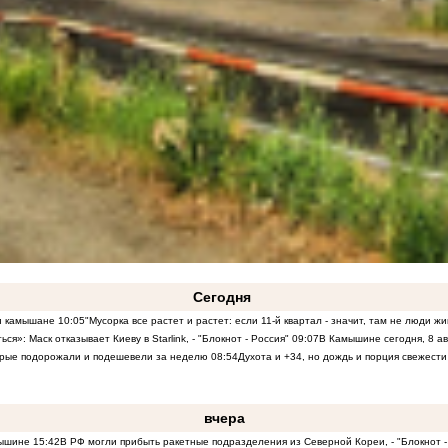
Сегодня
 и камышане
10:05
"Мусорка все растет и растет: если 11-й квартал - значит, там не люди ж
ся»: Маск отказывает Киеву в Starlink, - "Блокнот - Россия"
09:07
В Камышине сегодня, 8 а
торые подорожали и подешевели за неделю
08:54
Духота и +34, но дождь и порция свежести
вчера
мышине
15:42
В РФ могли прибыть ракетные подразделения из Северной Кореи, - "Блокнот -