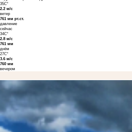
35C°
2.2 м/с
ветер
761 мм рт.ст.
давление
сейчас
34C°
2.8 м/с
761 мм
днём
27C°
3.6 м/с
760 мм
вечером