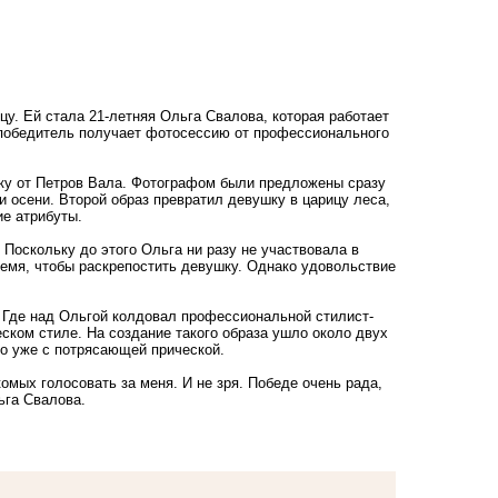
у. Ей стала 21-летняя Ольга Свалова, которая работает
победитель получает фотосессию от профессионального
ку от Петров Вала. Фотографом были предложены сразу
 осени. Второй образ превратил девушку в царицу леса,
ие атрибуты.
 Поскольку до этого Ольга ни разу не участвовала в
емя, чтобы раскрепостить девушку. Однако удовольствие
. Где над Ольгой колдовал профессиональной стилист-
ском стиле. На создание такого образа ушло около двух
но уже с потрясающей прической.
комых голосовать за меня. И не зря. Победе очень рада,
ьга Свалова.