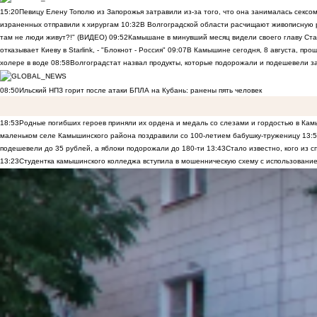
15:20
Певицу Елену Тополю из Запорожья затравили из-за того, что она занималась сексом
израненных отправили к хирургам
10:32
В Волгоградской области расчищают живописную р
там не люди живут?!" (ВИДЕО)
09:52
Камышане в минувший месяц видели своего главу Ста
отказывает Киеву в Starlink, - "Блокнот - Россия"
09:07
В Камышине сегодня, 8 августа, пр
холере в воде
08:58
Волгоградстат назвал продукты, которые подорожали и подешевели 
08:50
Ильский НПЗ горит после атаки БПЛА на Кубань: ранены пять человек
18:53
Родные погибших героев приняли их ордена и медаль со слезами и гордостью в Ка
маленьком селе Камышинского района поздравили со 100-летием бабушку-труженицу
13:
подешевели до 35 рублей, а яблоки подорожали до 180-ти
13:43
Стало известно, кого из
13:23
Студентка камышинского колледжа вступила в мошенническую схему с использование