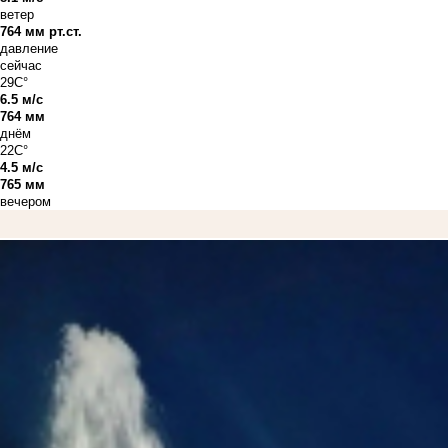
ветер
764 мм рт.ст.
давление
сейчас
29C°
6.5 м/с
764 мм
днём
22C°
4.5 м/с
765 мм
вечером