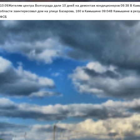
10:09
Жителям центра Волгограда дали 10 дней на демонтаж кондиционеров
09:38
В Камы
области заинтересовал дом на улице Базарова, 160 в Камышине
09:04
В Камышине в резу
ФСБ