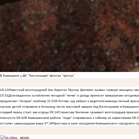
В Камышине у ДК "Текстильщик" фонтан "протух"
19:12
Известный волгоградский бас-баритон Прохор Шаляпин назвал главную женщину св
15:31
Долгожданное ослабление погодной "печки" и дождь принесет камышанам сегодняш
предлагают "вторую" клубнику
11:51
В Котово суд забрал у водителя-пьяницы личный краса
сколько детей отправили в больницу после массовой аварии под Белогорками в Камышин
сладкий перец стоит, как огурцы
09:14
Станислав Зинченко зазывает волгоградцев приехат
опасности
08:42
В Камышинском районе "леди" отправилась к тайнику за наркотиками
08:2
отступит сумасшедшая жара
07:29
Простора в зале заседания Камышинского городского су