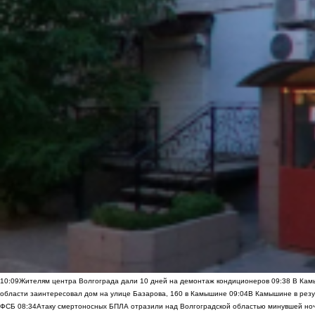
10:09
Жителям центра Волгограда дали 10 дней на демонтаж кондиционеров
09:38
В Камы
области заинтересовал дом на улице Базарова, 160 в Камышине
09:04
В Камышине в резу
ФСБ
08:34
Атаку смертоносных БПЛА отразили над Волгоградской областью минувшей но