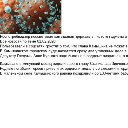
Роспотребнадзор посоветовал камышанам держать в чистоте гаджеты и 
Все новости по теме
01.02.2020
Пользователи в соцсетях грустят о том, что глава Камышина не может з
В Камышинском городском суде находятся сразу два уголовных дела в о
Депутату Госдумы Анне Кувычко надо было не в роддоме пиариться, а 
Камышане в минувший месяц видели своего главу Станислава Зинченко р
Родные погибших героев приняли их ордена и медаль со слезами и гор
В маленьком селе Камышинского района поздравили со 100-летием баб