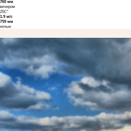
760 мм
вечером
25C°
1.9 м/с
759 мм
ночью