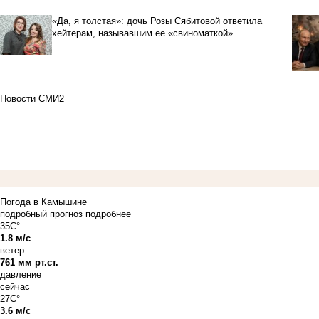
«Да, я толстая»: дочь Розы Сябитовой ответила
хейтерам, называвшим ее «свиноматкой»
Новости СМИ2
Погода в Камышине
подробный прогноз
подробнее
35C°
1.8 м/с
ветер
761 мм рт.ст.
давление
сейчас
27C°
3.6 м/с