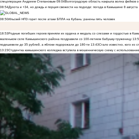
спецоперации Андреем Степановым
09:04
Волгоградскую область накрыла волна фейков о
08:54
Духота и +34, но дождь и порция свежести на подходе: погода в Камышине 8 августа
08:50
Ильский НПЗ горит после атаки БПЛА на Кубань: ранены пять человек
18:53
Родные погибших героев приняли их ордена и медаль со слезами и гордостью в Ка
маленьком селе Камышинского района поздравили со 100-летием бабушку-труженицу
13:
подешевели до 35 рублей, а яблоки подорожали до 180-ти
13:43
Стало известно, кого из
13:23
Студентка камышинского колледжа вступила в мошенническую схему с использование