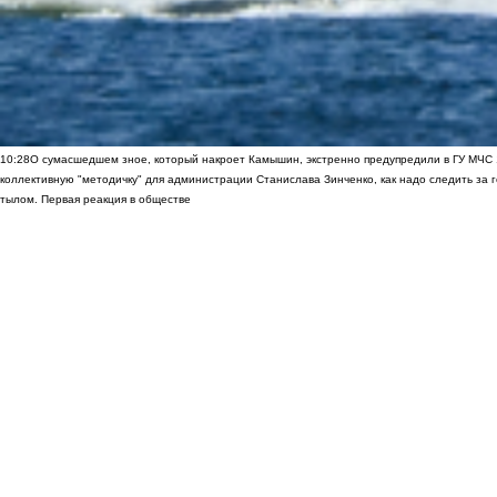
10:28
О сумасшедшем зное, который накроет Камышин, экстренно предупредили в ГУ МЧС
коллективную "методичку" для администрации Станислава Зинченко, как надо следить за 
тылом. Первая реакция в обществе