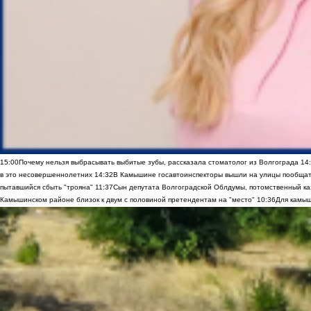
15:00
Почему нельзя выбрасывать выбитые зубы, рассказала стоматолог из Волгограда
14
в это несовершеннолетних
14:32
В Камышине госавтоинспекторы вышли на улицы пообщать
пытавшийся сбыть "трояна"
11:37
Сын депутата Волгоградской Облдумы, потомственный ка
Камышинском районе близок к двум с половиной претендентам на "место"
10:36
Для камыш