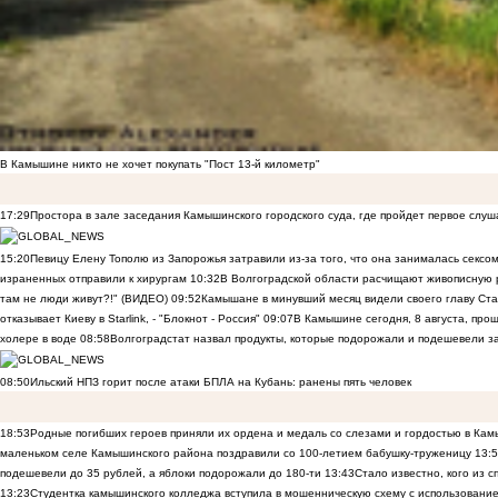
В Камышине никто не хочет покупать "Пост 13-й километр"
17:29
Простора в зале заседания Камышинского городского суда, где пройдет первое слуш
15:20
Певицу Елену Тополю из Запорожья затравили из-за того, что она занималась сексом
израненных отправили к хирургам
10:32
В Волгоградской области расчищают живописную р
там не люди живут?!" (ВИДЕО)
09:52
Камышане в минувший месяц видели своего главу Ста
отказывает Киеву в Starlink, - "Блокнот - Россия"
09:07
В Камышине сегодня, 8 августа, пр
холере в воде
08:58
Волгоградстат назвал продукты, которые подорожали и подешевели 
08:50
Ильский НПЗ горит после атаки БПЛА на Кубань: ранены пять человек
18:53
Родные погибших героев приняли их ордена и медаль со слезами и гордостью в Ка
маленьком селе Камышинского района поздравили со 100-летием бабушку-труженицу
13:
подешевели до 35 рублей, а яблоки подорожали до 180-ти
13:43
Стало известно, кого из
13:23
Студентка камышинского колледжа вступила в мошенническую схему с использование