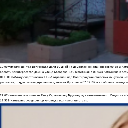
10:09
Жителям центра Волгограда дали 10 дней на демонтаж кондиционеров
09:38
В Камы
области заинтересовал дом на улице Базарова, 160 в Камышине
09:04
В Камышине в резу
ФСБ
08:34
Атаку смертоносных БПЛА отразили над Волгоградской областью минувшей но
рассказал, откуда летели украинские дроны на Ярославль
07:59
+32 и ни облачка: погода 
22:07
Камышане вспоминают Инну Харитоновну Брусенцову - замечательного Педагога и 
17:53
В Камышине экс-директор колледжа возглавил кинотеатр