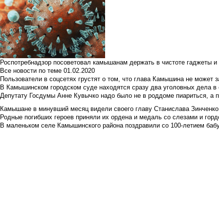
Роспотребнадзор посоветовал камышанам держать в чистоте гаджеты и 
Все новости по теме
01.02.2020
Пользователи в соцсетях грустят о том, что глава Камышина не может з
В Камышинском городском суде находятся сразу два уголовных дела в о
Депутату Госдумы Анне Кувычко надо было не в роддоме пиариться, а 
Камышане в минувший месяц видели своего главу Станислава Зинченко р
Родные погибших героев приняли их ордена и медаль со слезами и гор
В маленьком селе Камышинского района поздравили со 100-летием баб