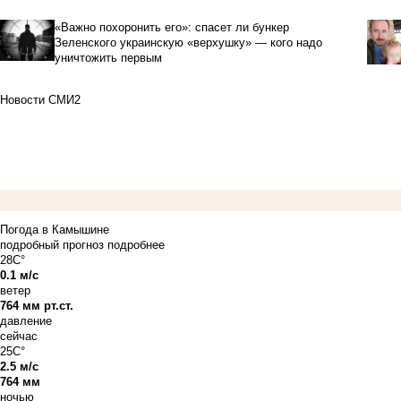
«Важно похоронить его»: спасет ли бункер
Зеленского украинскую «верхушку» — кого надо
уничтожить первым
Новости СМИ2
Погода в Камышине
подробный прогноз
подробнее
28C°
0.1 м/с
ветер
764 мм рт.ст.
давление
сейчас
25C°
2.5 м/с
764 мм
ночью