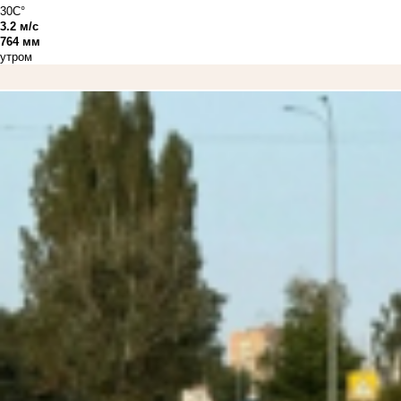
30C°
3.2 м/с
764 мм
утром