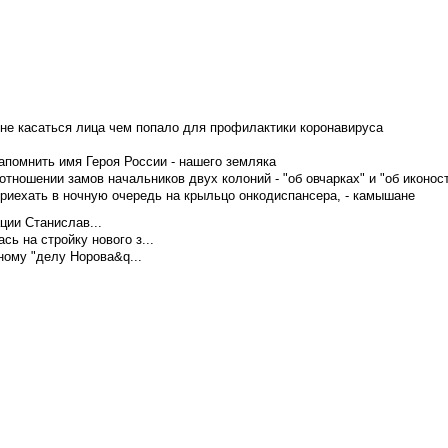
не касаться лица чем попало для профилактики коронавируса
апомнить имя Героя России - нашего земляка
тношении замов начальников двух колоний - "об овчарках" и "об иконос
приехать в ночную очередь на крыльцо онкодиспансера, - камышане
ции Станислав...
ь на стройку нового з...
ому "делу Норова&q...