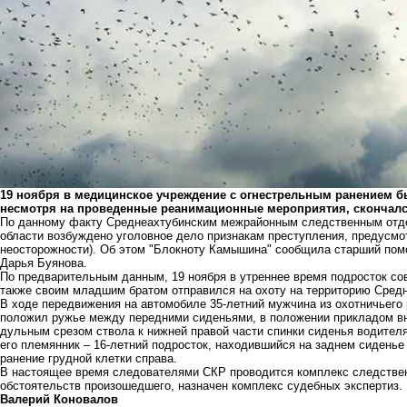
19 ноября в медицинское учреждение с огнестрельным ранением бы
несмотря на проведенные реанимационные мероприятия, скончалс
По данному факту Среднеахтубинским межрайонным следственным отде
области возбуждено уголовное дело признакам преступления, предусмот
неосторожности). Об этом "Блокноту Камышина" сообщила старший пом
Дарья Буянова.
По предварительным данным, 19 ноября в утреннее время подросток сов
также своим младшим братом отправился на охоту на территорию Средн
В ходе передвижения на автомобиле 35-летний мужчина из охотничьего 
положил ружье между передними сиденьями, в положении прикладом вни
дульным срезом ствола к нижней правой части спинки сиденья водителя
его племянник – 16-летний подросток, находившийся на заднем сиденье
ранение грудной клетки справа.
В настоящее время следователями СКР проводится комплекс следствен
обстоятельств произошедшего, назначен комплекс судебных экспертиз.
Валерий Коновалов