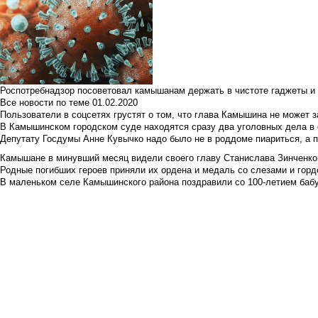
Роспотребнадзор посоветовал камышанам держать в чистоте гаджеты и 
Все новости по теме
01.02.2020
Пользователи в соцсетях грустят о том, что глава Камышина не может з
В Камышинском городском суде находятся сразу два уголовных дела в о
Депутату Госдумы Анне Кувычко надо было не в роддоме пиариться, а 
Камышане в минувший месяц видели своего главу Станислава Зинченко р
Родные погибших героев приняли их ордена и медаль со слезами и гор
В маленьком селе Камышинского района поздравили со 100-летием баб