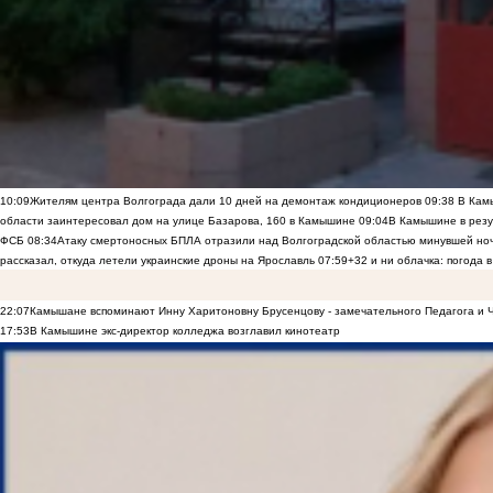
10:09
Жителям центра Волгограда дали 10 дней на демонтаж кондиционеров
09:38
В Камы
области заинтересовал дом на улице Базарова, 160 в Камышине
09:04
В Камышине в резу
ФСБ
08:34
Атаку смертоносных БПЛА отразили над Волгоградской областью минувшей но
рассказал, откуда летели украинские дроны на Ярославль
07:59
+32 и ни облачка: погода 
22:07
Камышане вспоминают Инну Харитоновну Брусенцову - замечательного Педагога и 
17:53
В Камышине экс-директор колледжа возглавил кинотеатр