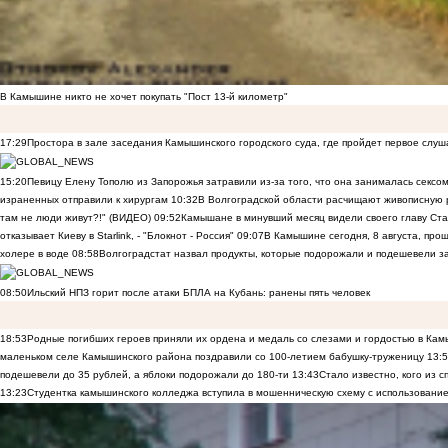
В Камышине никто не хочет покупать "Пост 13-й километр"
17:29
Простора в зале заседания Камышинского городского суда, где пройдет первое слуш
15:20
Певицу Елену Тополю из Запорожья затравили из-за того, что она занималась сексом
израненных отправили к хирургам
10:32
В Волгоградской области расчищают живописную р
там не люди живут?!" (ВИДЕО)
09:52
Камышане в минувший месяц видели своего главу Ста
отказывает Киеву в Starlink, - "Блокнот - Россия"
09:07
В Камышине сегодня, 8 августа, пр
холере в воде
08:58
Волгоградстат назвал продукты, которые подорожали и подешевели 
08:50
Ильский НПЗ горит после атаки БПЛА на Кубань: ранены пять человек
18:53
Родные погибших героев приняли их ордена и медаль со слезами и гордостью в Ка
маленьком селе Камышинского района поздравили со 100-летием бабушку-труженицу
13:
подешевели до 35 рублей, а яблоки подорожали до 180-ти
13:43
Стало известно, кого из
13:23
Студентка камышинского колледжа вступила в мошенническую схему с использование