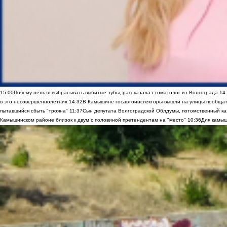
15:00
Почему нельзя выбрасывать выбитые зубы, рассказала стоматолог из Волгограда
14
в это несовершеннолетних
14:32
В Камышине госавтоинспекторы вышли на улицы пообщать
пытавшийся сбыть "трояна"
11:37
Сын депутата Волгоградской Облдумы, потомственный ка
Камышинском районе близок к двум с половиной претендентам на "место"
10:36
Для камыш