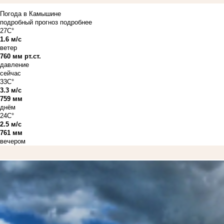
Погода в Камышине
подробный прогноз
подробнее
27C°
1.6 м/с
ветер
760 мм рт.ст.
давление
сейчас
33C°
3.3 м/с
759 мм
днём
24C°
2.5 м/с
761 мм
вечером