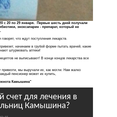
20 с 20 по 29 января. Первые шесть дней получали
биотики, эноксапарин - препарат, который не
.
 говорят, что ждут поступления лекарств.
привезет, начинаем в грубой форме пытать врачей, какие
нают штурмовать аптеки!
 рецептов не выписывают! В конце концов лекарства все
 привезти, мы выручали их, как могли. Нам жалко
 каждый пенсионер может их купить,
локнота Камышина"