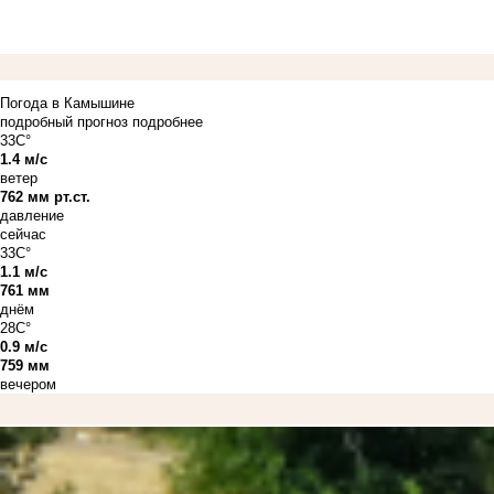
Погода в Камышине
подробный прогноз
подробнее
33C°
1.4 м/с
ветер
762 мм рт.ст.
давление
сейчас
33C°
1.1 м/с
761 мм
днём
28C°
0.9 м/с
759 мм
вечером