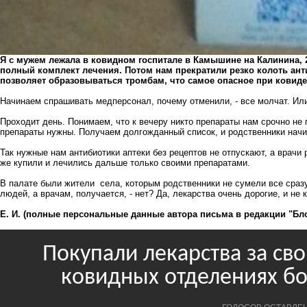
Я с мужем лежала в ковидном госпитале в Камышине на Калинина, 
полный комплект лечения. Потом нам прекратили резко колоть анти
позволяет образовываться тромбам, что самое опасное при ковиде
Начинаем спрашивать медперсонал, почему отменили, - все молчат. Или
Проходит день. Понимаем, что к вечеру никто препараты нам срочно не 
препараты нужны. Получаем долгожданный список, и родственники начи
Так нужные нам антибиотики аптеки без рецептов не отпускают, а врачи
же купили и лечились дальше только своими препаратами.
В палате были жители села, которым родственники не сумели все сразу
людей, а врачам, получается, - нет? Да, лекарства очень дорогие, и не
Е. И. (полные персональные данные автора письма в редакции "Б