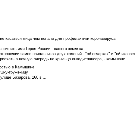
не касаться лица чем попало для профилактики коронавируса
апомнить имя Героя России - нашего земляка
тношении замов начальников двух колоний - "об овчарках" и "об иконос
приехать в ночную очередь на крыльцо онкодиспансера, - камышане
достью в Камышине
ушку-труженицу
лице Базарова, 160 в ...