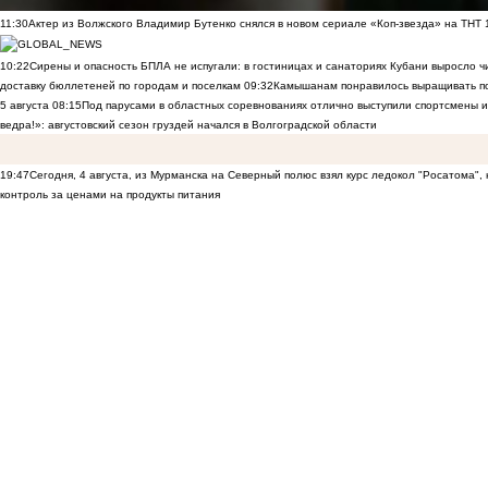
11:30
Актер из Волжского Владимир Бутенко снялся в новом сериале «Коп-звезда» на ТНТ
10:22
Сирены и опасность БПЛА не испугали: в гостиницах и санаториях Кубани выросло 
доставку бюллетеней по городам и поселкам
09:32
Камышанам понравилось выращивать п
5 августа
08:15
Под парусами в областных соревнованиях отлично выступили спортсмены 
ведра!»: августовский сезон груздей начался в Волгоградской области
19:47
Сегодня, 4 августа, из Мурманска на Северный полюс взял курс ледокол "Росатома",
контроль за ценами на продукты питания