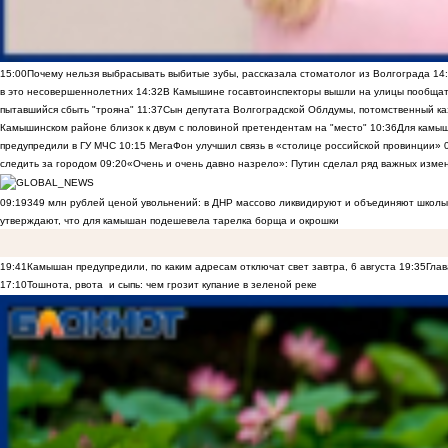
15:00
Почему нельзя выбрасывать выбитые зубы, рассказала стоматолог из Волгограда
14
в это несовершеннолетних
14:32
В Камышине госавтоинспекторы вышли на улицы пообщать
пытавшийся сбыть "трояна"
11:37
Сын депутата Волгоградской Облдумы, потомственный ка
Камышинском районе близок к двум с половиной претендентам на "место"
10:36
Для камы
предупредили в ГУ МЧС
10:15
МегаФон улучшил связь в «столице российской провинции»
следить за городом
09:20
«Очень и очень давно назрело»: Путин сделал ряд важных изме
09:19
349 млн рублей ценой увольнений: в ДНР массово ликвидируют и объединяют школы
утверждают, что для камышан подешевела тарелка борща и окрошки
19:41
Камышан предупредили, по каким адресам отключат свет завтра, 6 августа
19:35
Глав
17:10
Тошнота, рвота и сыпь: чем грозит купание в зеленой реке