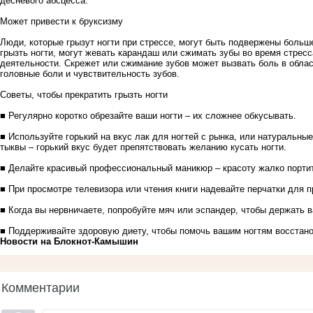
десневого абсцесса.
Может привести к бруксизму
Люди, которые грызут ногти при стрессе, могут быть подвержены больше
грызть ногти, могут жевать карандаш или сжимать зубы во время стресса
деятельности. Скрежет или сжимание зубов может вызвать боль в обла
головные боли и чувствительность зубов.
Советы, чтобы прекратить грызть ногти
■ Регулярно коротко обрезайте ваши ногти – их сложнее обкусывать.
■ Используйте горький на вкус лак для ногтей с рынка, или натуральные
тыквы – горький вкус будет препятствовать желанию кусать ногти.
■ Делайте красивый профессиональный маникюр – красоту жалко порти
■ При просмотре телевизора или чтения книги надевайте перчатки для 
■ Когда вы нервничаете, попробуйте мяч или эспандер, чтобы держать 
■ Поддерживайте здоровую диету, чтобы помочь вашим ногтям восстано
Новости на Блoкнoт-Камышин
Комментарии