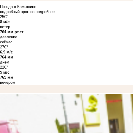
Погода в Камышине
подробный прогноз
подробнее
25C°
8 м/с
ветер
764 мм рт.ст.
давление
сейчас
27C°
6.9 м/с
764 мм
днём
22C°
5 м/с
765 мм
вечером