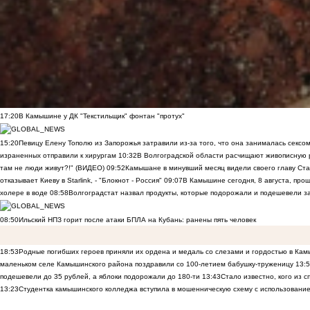
17:20
В Камышине у ДК "Текстильщик" фонтан "протух"
15:20
Певицу Елену Тополю из Запорожья затравили из-за того, что она занималась сексом
израненных отправили к хирургам
10:32
В Волгоградской области расчищают живописную р
там не люди живут?!" (ВИДЕО)
09:52
Камышане в минувший месяц видели своего главу Ста
отказывает Киеву в Starlink, - "Блокнот - Россия"
09:07
В Камышине сегодня, 8 августа, пр
холере в воде
08:58
Волгоградстат назвал продукты, которые подорожали и подешевели 
08:50
Ильский НПЗ горит после атаки БПЛА на Кубань: ранены пять человек
18:53
Родные погибших героев приняли их ордена и медаль со слезами и гордостью в Ка
маленьком селе Камышинского района поздравили со 100-летием бабушку-труженицу
13:
подешевели до 35 рублей, а яблоки подорожали до 180-ти
13:43
Стало известно, кого из
13:23
Студентка камышинского колледжа вступила в мошенническую схему с использование