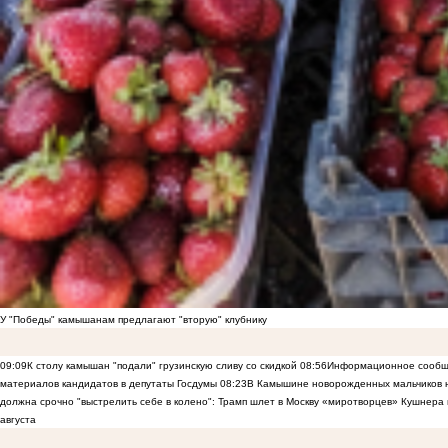
У "Победы" камышанам предлагают "вторую" клубнику
09:09
К столу камышан "подали" грузинскую сливу со скидкой
08:56
Информационное сообще
материалов кандидатов в депутаты Госдумы
08:23
В Камышине новорожденных мальчиков н
должна срочно "выстрелить себе в колено": Трамп шлет в Москву «миротворцев» Кушнера 
августа