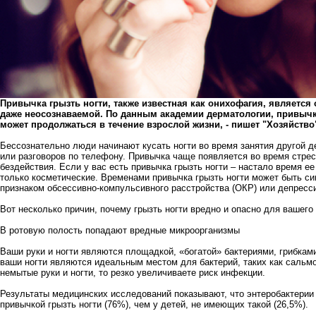
Привычка грызть ногти, также известная как онихофагия, являетс
даже неосознаваемой. По данным академии дерматологии, привычка 
может продолжаться в течение взрослой жизни, - пишет "
Хозяйство
Бессознательно люди начинают кусать ногти во время занятия другой д
или разговоров по телефону. Привычка чаще появляется во время стрес
бездействия. Если у вас есть привычка грызть ногти – настало время е
только косметические. Временами привычка грызть ногти может быть с
признаком обсессивно-компульсивного расстройства (ОКР) или депресс
Вот несколько причин, почему грызть ногти вредно и опасно для вашего
В ротовую полость попадают вредные микроорганизмы
Ваши руки и ногти являются площадкой, «богатой» бактериями, грибка
ваши ногти являются идеальным местом для бактерий, таких как сальмо
немытые руки и ногти, то резко увеличиваете риск инфекции.
Результаты медицинских исследований показывают, что энтеробактерии 
привычкой грызть ногти (76%), чем у детей, не имеющих такой (26,5%).