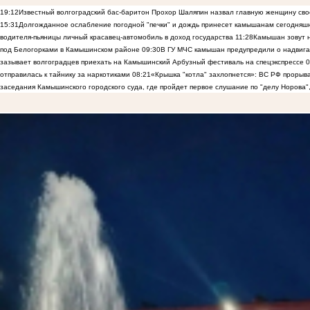
19:12
Известный волгоградский бас-баритон Прохор Шаляпин назвал главную женщину св
15:31
Долгожданное ослабление погодной "печки" и дождь принесет камышанам сегодняш
водителя-пьяницы личный красавец-автомобиль в доход государства
11:28
Камышан зовут н
под Белогорками в Камышинском районе
09:30
В ГУ МЧС камышан предупредили о надвига
зазывает волгоградцев приехать на Камышинский Арбузный фестиваль на спецэкспрессе
0
отправилась к тайнику за наркотиками
08:21
«Крышка "котла" захлопнется»: ВС РФ прорыва
заседания Камышинского городского суда, где пройдет первое слушание по "делу Норова"