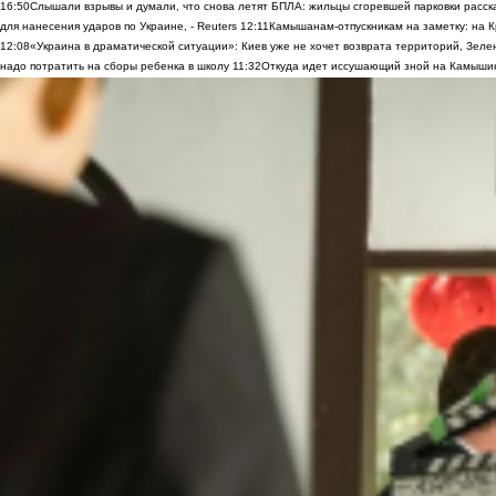
16:50
Слышали взрывы и думали, что снова летят БПЛА: жильцы сгоревшей парковки расск
для нанесения ударов по Украине, - Reuters
12:11
Камышанам-отпускникам на заметку: на К
12:08
«Украина в драматической ситуации»: Киев уже не хочет возврата территорий, Зелен
надо потратить на сборы ребенка в школу
11:32
Откуда идет иссушающий зной на Камыши