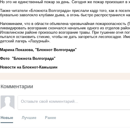
Но это не единственный пожар за день. Сегодня же пожар произошел в х
Также читатели «Блокнота Волгограда» прислали кадр того, как в посел
буквально заволокло клубами дыма, а огонь быстро распространился н
Напоминаем, что в области объявлена чрезвычайная пожароопасность (5
ликвидировать возгорание скончался начальник одного из отделов райо
Иловлинском районе произошло возгорание травы. При тушении огня по
пытался остановить стихию, чтобы не дать загореться лесопосадке. Име
детский лагерь «Лазурный».
Марина Показова, "Блокнот Волгограда"
Фото "Блокнота Волгограда"
Новости на Блoкнoт-Камышин
Комментарии
Новые
Лучшие
Ранее