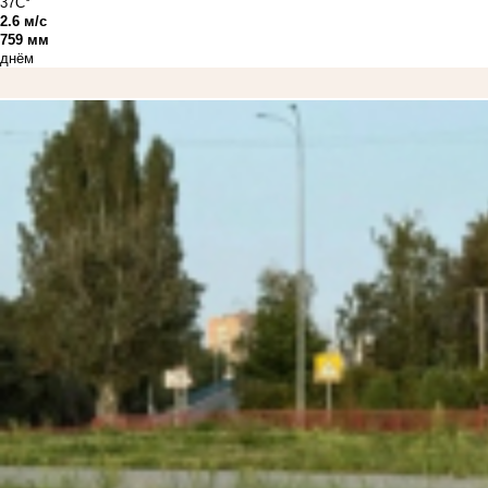
37C°
2.6 м/с
759 мм
днём