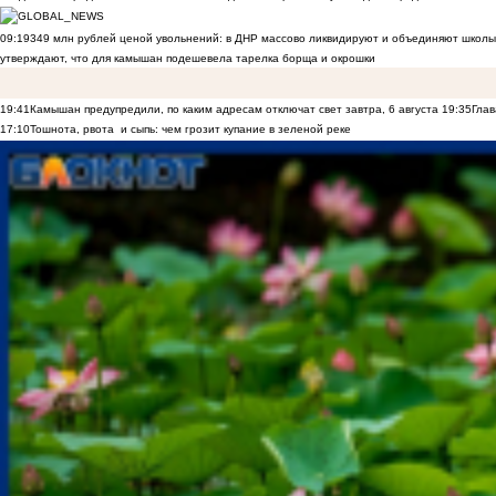
09:19
349 млн рублей ценой увольнений: в ДНР массово ликвидируют и объединяют школы
утверждают, что для камышан подешевела тарелка борща и окрошки
19:41
Камышан предупредили, по каким адресам отключат свет завтра, 6 августа
19:35
Глав
17:10
Тошнота, рвота и сыпь: чем грозит купание в зеленой реке