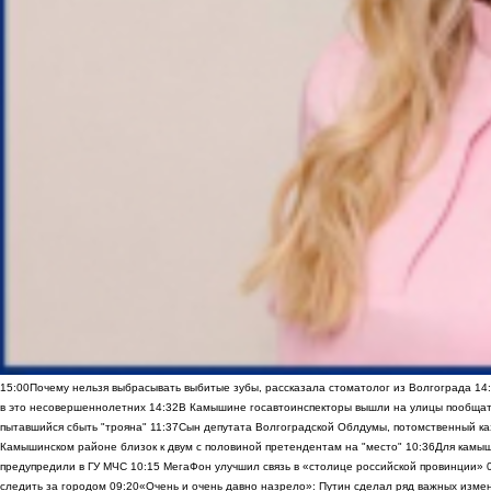
15:00
Почему нельзя выбрасывать выбитые зубы, рассказала стоматолог из Волгограда
14
в это несовершеннолетних
14:32
В Камышине госавтоинспекторы вышли на улицы пообщать
пытавшийся сбыть "трояна"
11:37
Сын депутата Волгоградской Облдумы, потомственный ка
Камышинском районе близок к двум с половиной претендентам на "место"
10:36
Для камы
предупредили в ГУ МЧС
10:15
МегаФон улучшил связь в «столице российской провинции»
следить за городом
09:20
«Очень и очень давно назрело»: Путин сделал ряд важных изме