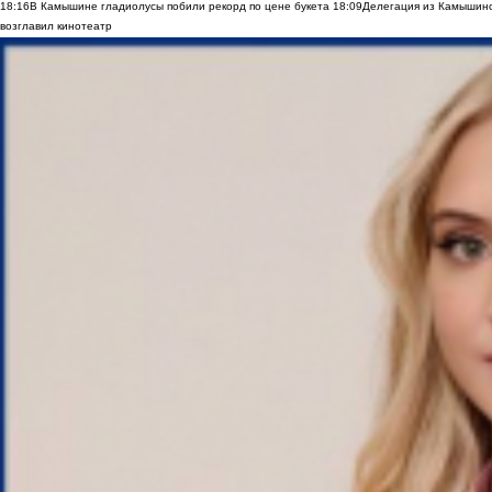
18:16
В Камышине гладиолусы побили рекорд по цене букета
18:09
Делегация из Камышинс
возглавил кинотеатр