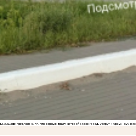
Камышане предположили, что сорную траву, которой зарос город, уберут к Арбузному фе