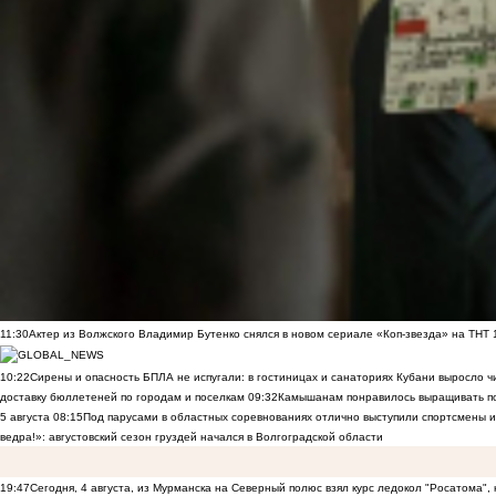
11:30
Актер из Волжского Владимир Бутенко снялся в новом сериале «Коп-звезда» на ТНТ
10:22
Сирены и опасность БПЛА не испугали: в гостиницах и санаториях Кубани выросло 
доставку бюллетеней по городам и поселкам
09:32
Камышанам понравилось выращивать п
5 августа
08:15
Под парусами в областных соревнованиях отлично выступили спортсмены 
ведра!»: августовский сезон груздей начался в Волгоградской области
19:47
Сегодня, 4 августа, из Мурманска на Северный полюс взял курс ледокол "Росатома",