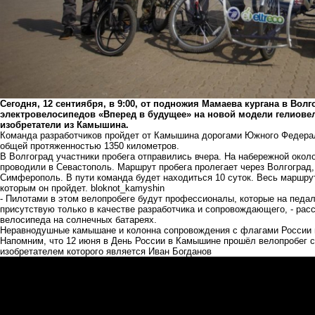
Сегодня, 12 сентиября, в 9:00, от подножия Мамаева кургана в Вол
электровелосипедов «Вперед в будущее» на новой модели гелиовел
изобретатели из Камышина.
Команда разработчиков пройдет от Камышина дорогами Южного Федерал
общей протяженностью 1350 километров.
В Волгоград участники пробега отправились вчера. На набережной окол
проводили в Севастополь. Маршрут пробега пролегает через Волгоград,
Симферополь. В пути команда будет находиться 10 суток. Весь маршрут
которым он пройдет.
bloknot_kamyshin
- Пилотами в этом велопробеге будут профессионалы, которые на педал
присутствую только в качестве разработчика и сопровождающего, - ра
велосипеда на солнечных батареях.
Неравнодушные камышане и колонна сопровождения с флагами России и
Напомним, что 12 июня в День России в Камышине прошёл велопробег
с
изобретателем которого является Иван Богданов