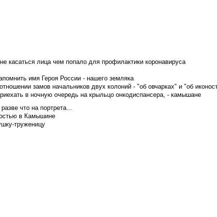
не касаться лица чем попало для профилактики коронавируса
апомнить имя Героя России - нашего земляка
тношении замов начальников двух колоний - "об овчарках" и "об иконос
приехать в ночную очередь на крыльцо онкодиспансера, - камышане
азве что на портрета...
достью в Камышине
ушку-труженицу