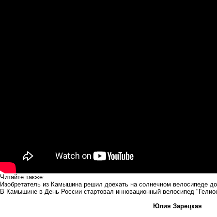
Читайте также:
Изобретатель из Камышина решил доехать на солнечном велосипеде д
В Камышине в День России стартовал инновационный велосипед "Гелио
Юлия Зарецкая