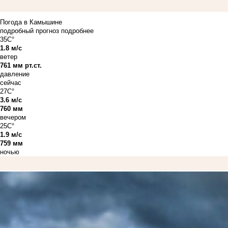
Погода в Камышине
подробный прогноз
подробнее
35C°
1.8 м/с
ветер
761 мм рт.ст.
давление
сейчас
27C°
3.6 м/с
760 мм
вечером
25C°
1.9 м/с
759 мм
ночью