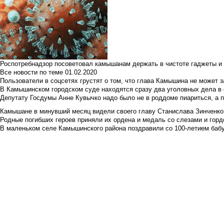
Роспотребнадзор посоветовал камышанам держать в чистоте гаджеты и 
Все новости по теме
01.02.2020
Пользователи в соцсетях грустят о том, что глава Камышина не может з
В Камышинском городском суде находятся сразу два уголовных дела в о
Депутату Госдумы Анне Кувычко надо было не в роддоме пиариться, а 
Камышане в минувший месяц видели своего главу Станислава Зинченко р
Родные погибших героев приняли их ордена и медаль со слезами и гор
В маленьком селе Камышинского района поздравили со 100-летием баб