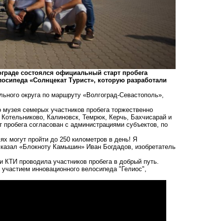
гограде состоялся официальный старт пробега
осипеда «Солнцекат Турист», которую разработали
ьного округа по маршруту «Волгоград-Севастополь»,
о музея семерых участников пробега торжественно
 Котельниково, Калиновск, Темрюк, Керчь, Бахчисарай и
 пробега согласован с администрациями субъектов, по
ях могут пройти до 250 километров в день! Я
ссказал «Блокноту Камышин» Иван Богдадов, изобретатель
 КТИ проводила участников пробега в добрый путь.
 участием инновационного велосипеда "Гелиос"
,