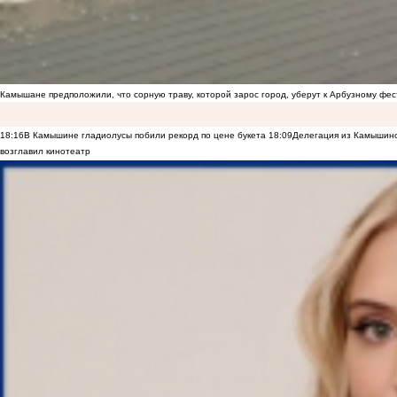
Камышане предположили, что сорную траву, которой зарос город, уберут к Арбузному фе
18:16
В Камышине гладиолусы побили рекорд по цене букета
18:09
Делегация из Камышинс
возглавил кинотеатр