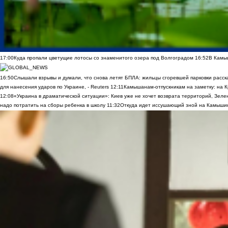
17:00
Куда пропали цветущие лотосы со знаменитого озера под Волгоградом
16:52
В Камы
16:50
Слышали взрывы и думали, что снова летят БПЛА: жильцы сгоревшей парковки расск
для нанесения ударов по Украине, - Reuters
12:11
Камышанам-отпускникам на заметку: на К
12:08
«Украина в драматической ситуации»: Киев уже не хочет возврата территорий, Зелен
надо потратить на сборы ребенка в школу
11:32
Откуда идет иссушающий зной на Камыши