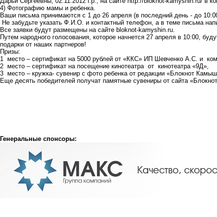
Дарьи Сергеевны, 02.11.2012 г.р., на сайте
http://bloknot-kamyshin.ru/
в ко
4) Фотографию мамы и ребенка.
Ваши письма принимаются с 1 до 26 апреля (в последний день - до 10:0
Не забудьте указать Ф.И.О. и контактный телефон, а в теме письма на
Все заявки будут размещены на сайте bloknot-kamyshin.ru.
Путем народного голосования, которое начнется 27 апреля в 10:00, бу
подарки от наших партнеров!
Призы:
1 место – сертификат на 5000 рублей от
«ККС» ИП Шевченко А.С
. и ко
2 место – сертификат на посещение кинотеатра от кинотеатра «9Д»,
3 место – кружка- сувенир с фото ребенка от редакции «Блокнот Камы
Еще десять победителей получат памятные сувениры от сайта «Блокно
Генеральные спонсоры: