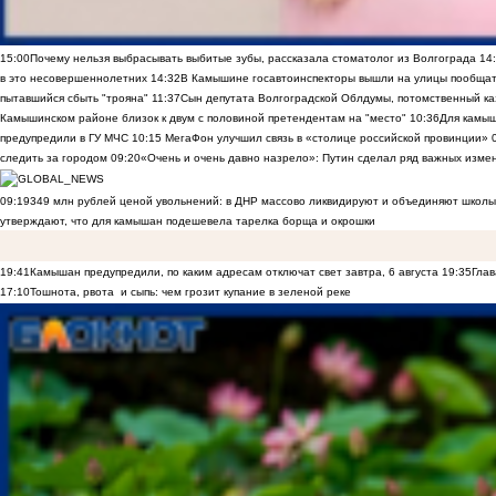
15:00
Почему нельзя выбрасывать выбитые зубы, рассказала стоматолог из Волгограда
14
в это несовершеннолетних
14:32
В Камышине госавтоинспекторы вышли на улицы пообщать
пытавшийся сбыть "трояна"
11:37
Сын депутата Волгоградской Облдумы, потомственный ка
Камышинском районе близок к двум с половиной претендентам на "место"
10:36
Для камы
предупредили в ГУ МЧС
10:15
МегаФон улучшил связь в «столице российской провинции»
следить за городом
09:20
«Очень и очень давно назрело»: Путин сделал ряд важных изме
09:19
349 млн рублей ценой увольнений: в ДНР массово ликвидируют и объединяют школы
утверждают, что для камышан подешевела тарелка борща и окрошки
19:41
Камышан предупредили, по каким адресам отключат свет завтра, 6 августа
19:35
Глав
17:10
Тошнота, рвота и сыпь: чем грозит купание в зеленой реке