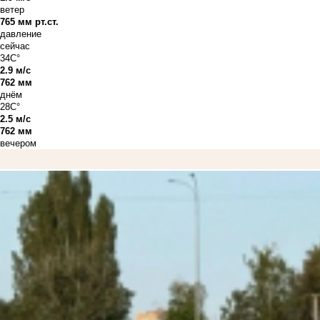
ветер
765 мм рт.ст.
давление
сейчас
34C°
2.9 м/с
762 мм
днём
28C°
2.5 м/с
762 мм
вечером