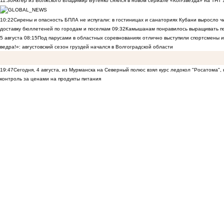
11:30
Актер из Волжского Владимир Бутенко снялся в новом сериале «Коп-звезда» на ТНТ
10:22
Сирены и опасность БПЛА не испугали: в гостиницах и санаториях Кубани выросло 
доставку бюллетеней по городам и поселкам
09:32
Камышанам понравилось выращивать п
5 августа
08:15
Под парусами в областных соревнованиях отлично выступили спортсмены 
ведра!»: августовский сезон груздей начался в Волгоградской области
19:47
Сегодня, 4 августа, из Мурманска на Северный полюс взял курс ледокол "Росатома",
контроль за ценами на продукты питания