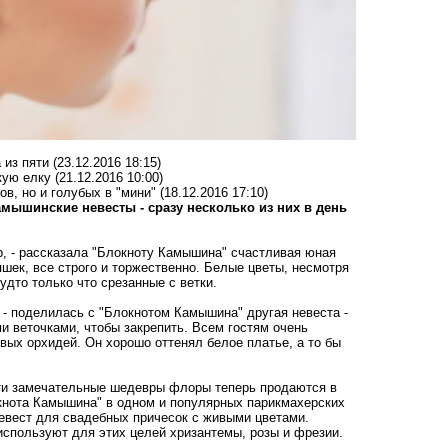
 из пяти
(23.12.2016 18:15)
кую елку
(21.12.2016 10:00)
в, но и голубых в "мини"
(18.12.2016 17:10)
мышинские невесты - сразу несколько из них в день
, - рассказала "Блокноту Камышина" счастливая юная
шек, все строго и торжественно. Белые цветы, несмотря
дто только что срезанные с ветки.
 - поделилась с "Блокнотом Камышина" другая невеста -
и веточками, чтобы закрепить. Всем гостям очень
вых орхидей. Он хорошо оттенял белое платье, а то бы
ти замечательные шедевры флоры теперь продаются в
окнота Камышина" в одном и популярных парикмахерских
невест для свадебных причесок с живыми цветами.
используют для этих целей хризантемы, розы и фрезии.