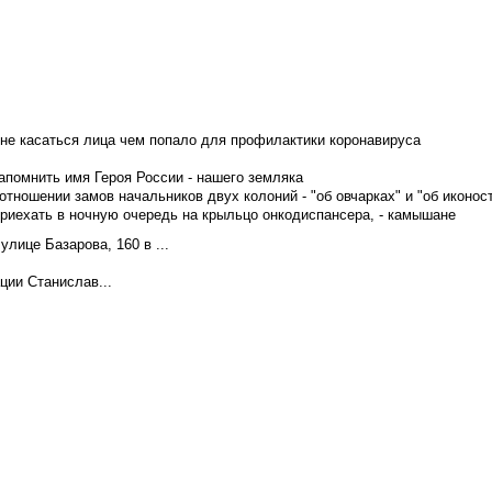
не касаться лица чем попало для профилактики коронавируса
апомнить имя Героя России - нашего земляка
тношении замов начальников двух колоний - "об овчарках" и "об иконос
приехать в ночную очередь на крыльцо онкодиспансера, - камышане
лице Базарова, 160 в ...
ции Станислав...