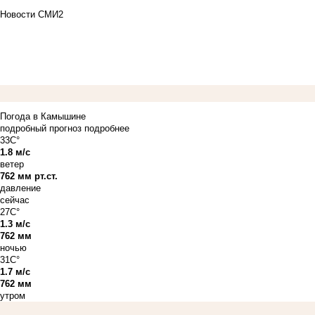
Новости СМИ2
Погода в Камышине
подробный прогноз
подробнее
33C°
1.8 м/с
ветер
762 мм рт.ст.
давление
сейчас
27C°
1.3 м/с
762 мм
ночью
31C°
1.7 м/с
762 мм
утром