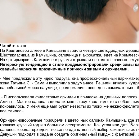
Читайте также:
На Каштановой аллее в Камышине выжило четыре светодиодных дерева
Шестикласница из Камышина, отличница и акробатка, едет на Кремлевс
На ярт-ярмарке в Камышине с руками отрывали не только красных петухо
Интересную тенденцию в стиле продемонстрировали среди зимы ка
свадьбы украсили праздничные прически живыми орхидеями.
- Мне предложила эту идею подруга, она профессиональный парикмахер
жена Татьяна С. - Сама и выполнила задуманное. Решили: никаких кудря
на небольшой мороз на улице, продержались весь день замечательно, бу
- Я использовала фиолетовые орхидеи в прическе на длинных волосах,
Алина. - Мастер салона вплела их мне в косу-хвост вместе с небольшим
понравилось. У меня еще был букет невесты из таких же нежно-фиолето
все слилось.
Орхидеи новобрачные приобрели в цветочных салонах Камышина, где э
горшках круглый год и в большом ассортименте. Как уточнили для "Бл
салонов города, орхидеи - вовсе не единственный выбор камышинских 
Девушки подходят в задаче создать оригинальный имидж с фантазией, 