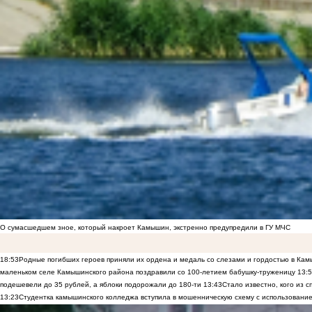
О сумасшедшем зное, который накроет Камышин, экстренно предупредили в ГУ МЧС
18:53
Родные погибших героев приняли их ордена и медаль со слезами и гордостью в Ка
маленьком селе Камышинского района поздравили со 100-летием бабушку-труженицу
13:
подешевели до 35 рублей, а яблоки подорожали до 180-ти
13:43
Стало известно, кого из
13:23
Студентка камышинского колледжа вступила в мошенническую схему с использование