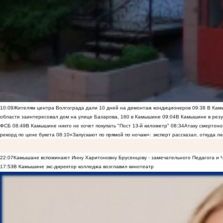
10:09
Жителям центра Волгограда дали 10 дней на демонтаж кондиционеров
09:38
В Камы
области заинтересовал дом на улице Базарова, 160 в Камышине
09:04
В Камышине в резу
ФСБ
08:49
В Камышине никто не хочет покупать "Пост 13-й километр"
08:34
Атаку смертоно
рекорд по цене букета
08:10
«Запускают по прямой по ночам»: эксперт рассказал, откуда 
22:07
Камышане вспоминают Инну Харитоновну Брусенцову - замечательного Педагога и 
17:53
В Камышине экс-директор колледжа возглавил кинотеатр