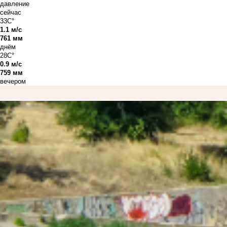
давление
сейчас
33C°
1.1 м/с
761 мм
днём
28C°
0.9 м/с
759 мм
вечером