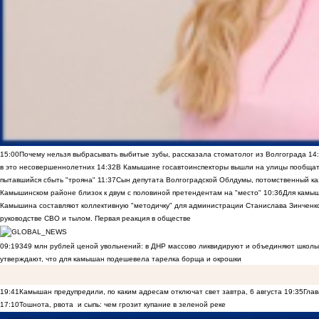
15:00
Почему нельзя выбрасывать выбитые зубы, рассказала стоматолог из Волгограда
14
в это несовершеннолетних
14:32
В Камышине госавтоинспекторы вышли на улицы пообщать
пытавшийся сбыть "трояна"
11:37
Сын депутата Волгоградской Облдумы, потомственный ка
Камышинском районе близок к двум с половиной претендентам на "место"
10:36
Для камы
Камышина составляют коллективную "методичку" для администрации Станислава Зинченко,
руководстве СВО и тылом. Первая реакция в обществе
09:19
349 млн рублей ценой увольнений: в ДНР массово ликвидируют и объединяют школы
утверждают, что для камышан подешевела тарелка борща и окрошки
19:41
Камышан предупредили, по каким адресам отключат свет завтра, 6 августа
19:35
Глав
17:10
Тошнота, рвота и сыпь: чем грозит купание в зеленой реке