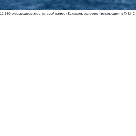
10:28
О сумасшедшем зное, который накроет Камышин, экстренно предупредили в ГУ МЧС