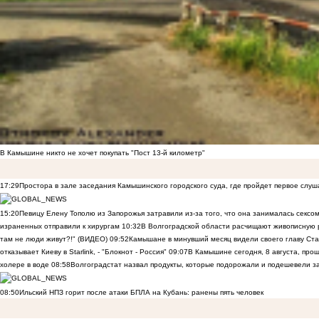
В Камышине никто не хочет покупать "Пост 13-й километр"
17:29
Простора в зале заседания Камышинского городского суда, где пройдет первое слуш
15:20
Певицу Елену Тополю из Запорожья затравили из-за того, что она занималась сексом
израненных отправили к хирургам
10:32
В Волгоградской области расчищают живописную р
там не люди живут?!" (ВИДЕО)
09:52
Камышане в минувший месяц видели своего главу Ста
отказывает Киеву в Starlink, - "Блокнот - Россия"
09:07
В Камышине сегодня, 8 августа, пр
холере в воде
08:58
Волгоградстат назвал продукты, которые подорожали и подешевели 
08:50
Ильский НПЗ горит после атаки БПЛА на Кубань: ранены пять человек