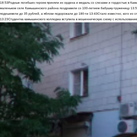
18:53
Родные погибших героев приняли их ордена и медаль со слезами и гордостью в Ка
маленьком селе Камышинского района поздравили со 100-летием бабушку-труженицу
13:
подешевели до 35 рублей, а яблоки подорожали до 180-ти
13:43
Стало известно, кого из
13:23
Студентка камышинского колледжа вступила в мошенническую схему с использование