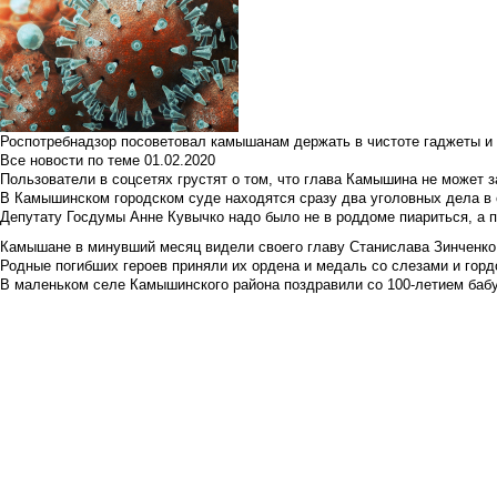
Роспотребнадзор посоветовал камышанам держать в чистоте гаджеты и 
Все новости по теме
01.02.2020
Пользователи в соцсетях грустят о том, что глава Камышина не может з
В Камышинском городском суде находятся сразу два уголовных дела в о
Депутату Госдумы Анне Кувычко надо было не в роддоме пиариться, а 
Камышане в минувший месяц видели своего главу Станислава Зинченко р
Родные погибших героев приняли их ордена и медаль со слезами и гор
В маленьком селе Камышинского района поздравили со 100-летием баб