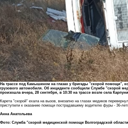
На трассе под Камышином на глазах у бригады "скорой помощи", к
грузового автомобиля. Об инциденте сообщили Службе "скорой ме
произошла вчера, 28 сентября, в 10:30 на трассе возле села Карпун
Карета "скорой" ехала на вызов, внезапно на глазах медиков переверн
приступили к оказанию помощи пострадавшему водителю фуры - 36-летн
Анна Анатольева
Фото: Служба "скорой медицинской помощи Волгоградской области