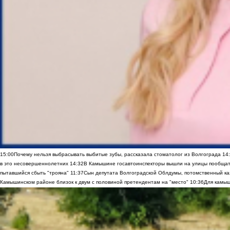
15:00
Почему нельзя выбрасывать выбитые зубы, рассказала стоматолог из Волгограда
14
в это несовершеннолетних
14:32
В Камышине госавтоинспекторы вышли на улицы пообщать
пытавшийся сбыть "трояна"
11:37
Сын депутата Волгоградской Облдумы, потомственный ка
Камышинском районе близок к двум с половиной претендентам на "место"
10:36
Для камыш