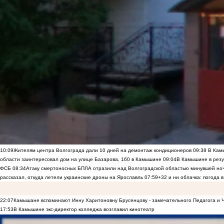
10:09
Жителям центра Волгограда дали 10 дней на демонтаж кондиционеров
09:38
В Камы
области заинтересовал дом на улице Базарова, 160 в Камышине
09:04
В Камышине в резу
ФСБ
08:34
Атаку смертоносных БПЛА отразили над Волгоградской областью минувшей но
рассказал, откуда летели украинские дроны на Ярославль
07:59
+32 и ни облачка: погода 
22:07
Камышане вспоминают Инну Харитоновну Брусенцову - замечательного Педагога и 
17:53
В Камышине экс-директор колледжа возглавил кинотеатр