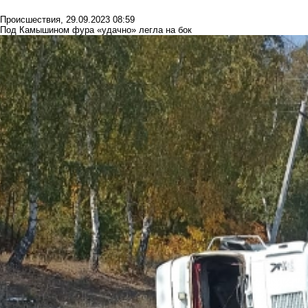
Происшествия
,
29.09.2023 08:59
Под Камышином фура «удачно» легла на бок