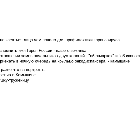
не касаться лица чем попало для профилактики коронавируса
апомнить имя Героя России - нашего земляка
тношении замов начальников двух колоний - "об овчарках" и "об иконос
приехать в ночную очередь на крыльцо онкодиспансера, - камышане
азве что на портрета...
достью в Камышине
ушку-труженицу