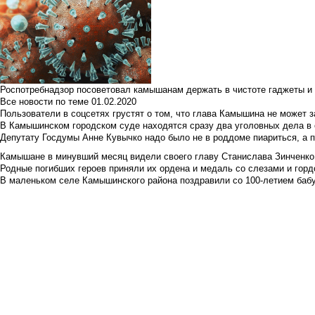
Роспотребнадзор посоветовал камышанам держать в чистоте гаджеты и 
Все новости по теме
01.02.2020
Пользователи в соцсетях грустят о том, что глава Камышина не может з
В Камышинском городском суде находятся сразу два уголовных дела в о
Депутату Госдумы Анне Кувычко надо было не в роддоме пиариться, а 
Камышане в минувший месяц видели своего главу Станислава Зинченко р
Родные погибших героев приняли их ордена и медаль со слезами и гор
В маленьком селе Камышинского района поздравили со 100-летием баб