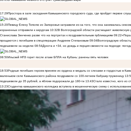
17:29
Простора в зале заседания Камышинского городского суда, где пройдет первое слуш
15:20
Певицу Елену Тополю из Запорожья затравили из-за того, что она занималась сексом
израненных отправили к хирургам
10:32
В Волгоградской области расчищают живописную р
Станислава Зинченко разве что на портретах к поздравительным публикациям
09:22
«Пора 
прощаются с погибшим в спецоперации Андреем Степановым
09:04
Волгоградскую область
подешевели за неделю
08:54
Духота и +34, но дождь и порция свежести на подходе: погод
08:50
Ильский НПЗ горит после атаки БПЛА на Кубань: ранены пять человек
18:53
Родные погибших героев приняли их ордена и медаль со слезами и гордостью в Ка
маленьком селе Камышинского района поздравили со 100-летием бабушку-труженицу
13:
подешевели до 35 рублей, а яблоки подорожали до 180-ти
13:43
Стало известно, кого из
13:23
Студентка камышинского колледжа вступила в мошенническую схему с использование