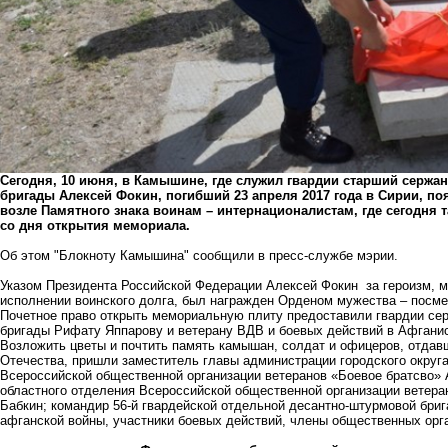
Сегодня, 10 июня, в Камышине, где служил гвардии старший сержа
бригады Алексей Фокин, погибший 23 апреля 2017 года в Сирии, по
возле Памятного знака воинам – интернационалистам, где сегодня
со дня открытия мемориала.
Об этом "Блокноту Камышина" сообщили в пресс-службе мэрии.
Указом Президента Российской Федерации Алексей Фокин за героизм, 
исполнении воинского долга, был награжден Орденом мужества – посме
Почетное право открыть мемориальную плиту предоставили гвардии сер
бригады Рифату Яппарову и ветерану ВДВ и боевых действий в Афгани
Возложить цветы и почтить память камышан, солдат и офицеров, отдав
Отечества, пришли заместитель главы администрации городского округ
Всероссийской общественной организации ветеранов «Боевое братсво» 
областного отделения Всероссийской общественной организации ветера
Бабкин; командир 56-й гвардейской отдельной десантно-штурмовой бриг
афганской войны, участники боевых действий, члены общественных орга