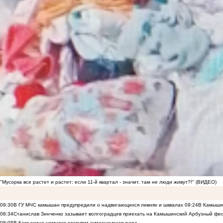
"Мусорка все растет и растет: если 11-й квартал - значит, там не люди живут?!" (ВИДЕО)
09:30
В ГУ МЧС камышан предупредили о надвигающихся ливнях и шквалах
09:24
В Камышин
08:34
Станислав Зинченко зазывает волгоградцев приехать на Камышинский Арбузный фес
08:05
В Камышине немного отступит сумасшедшая жара