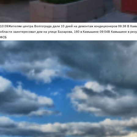
10:09
Жителям центра Волгограда дали 10 дней на демонтаж кондиционеров
09:38
В Камы
области заинтересовал дом на улице Базарова, 160 в Камышине
09:04
В Камышине в резу
ФСБ