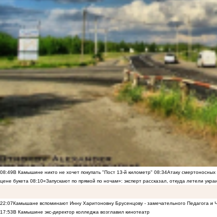
08:49
В Камышине никто не хочет покупать "Пост 13-й километр"
08:34
Атаку смертоносных
цене букета
08:10
«Запускают по прямой по ночам»: эксперт рассказал, откуда летели укр
22:07
Камышане вспоминают Инну Харитоновну Брусенцову - замечательного Педагога и 
17:53
В Камышине экс-директор колледжа возглавил кинотеатр