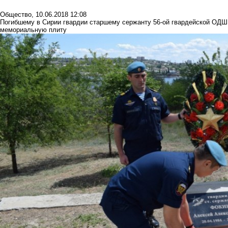
Общество
,
10.06.2018 12:08
Погибшему в Сирии гвардии старшему сержанту 56-ой гвардейской ОД
мемориальную плиту