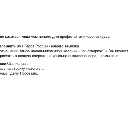
не касаться лица чем попало для профилактики коронавируса
апомнить имя Героя России - нашего земляка
тношении замов начальников двух колоний - "об овчарках" и "об иконос
приехать в ночную очередь на крыльцо онкодиспансера, - камышане
ции Станислав...
ь на стройку нового з...
ому "делу Норова&q...