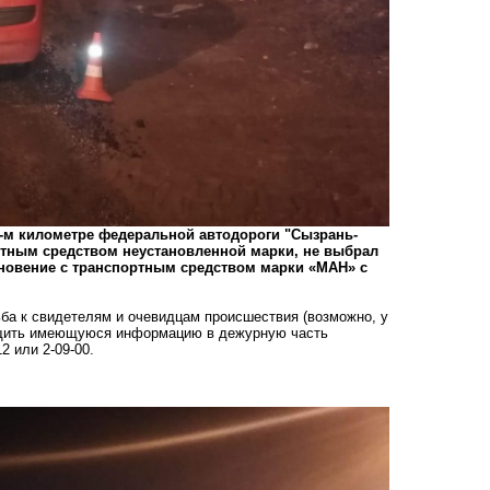
6-м километре федеральной автодороги "Сызрань-
ртным средством неустановленной марки, не выбрал
лкновение с транспортным средством марки «МАН» с
ба к свидетелям и очевидцам происшествия (возможно, у
бщить имеющуюся информацию в дежурную часть
 или 2-09-00.