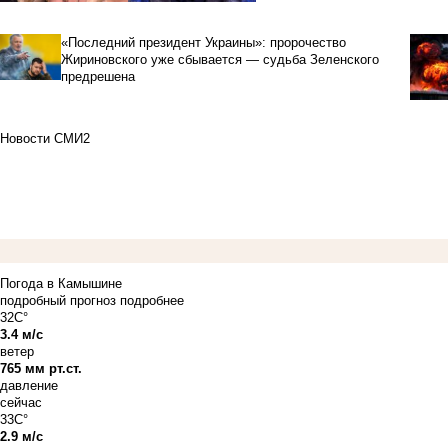
«Последний президент Украины»: пророчество
Жириновского уже сбывается — судьба Зеленского
предрешена
Новости СМИ2
Погода в Камышине
подробный прогноз
подробнее
32C°
3.4 м/с
ветер
765 мм рт.ст.
давление
сейчас
33C°
2.9 м/с