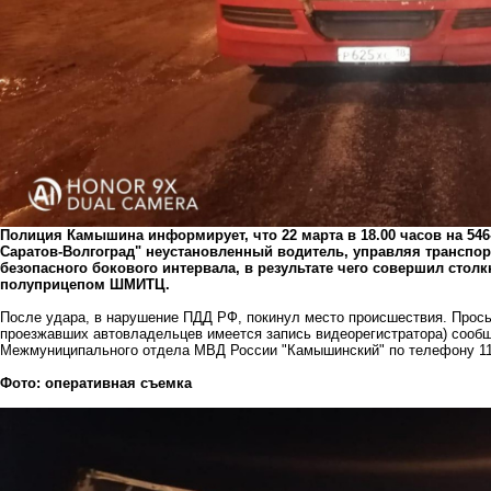
Полиция Камышина информирует, что 22 марта в 18.00 часов на 54
Саратов-Волгоград" неустановленный водитель, управляя транспо
безопасного бокового интервала, в результате чего совершил сто
полуприцепом ШМИТЦ.
После удара, в нарушение ПДД РФ, покинул место происшествия. Прось
проезжавших автовладельцев имеется запись видеорегистратора) соо
Межмуниципального отдела МВД России "Камышинский" по телефону 112
Фото: оперативная съемка