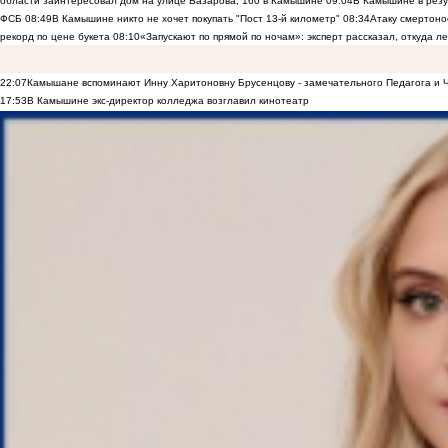
области заинтересовал дом на улице Базарова, 160 в Камышине
09:04
В Камышине в резу
ФСБ
08:49
В Камышине никто не хочет покупать "Пост 13-й километр"
08:34
Атаку смертоно
рекорд по цене букета
08:10
«Запускают по прямой по ночам»: эксперт рассказал, откуда 
22:07
Камышане вспоминают Инну Харитоновну Брусенцову - замечательного Педагога и 
17:53
В Камышине экс-директор колледжа возглавил кинотеатр