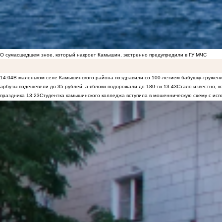
О сумасшедшем зное, который накроет Камышин, экстренно предупредили в ГУ МЧС
14:04
В маленьком селе Камышинского района поздравили со 100-летием бабушку-тружен
арбузы подешевели до 35 рублей, а яблоки подорожали до 180-ти
13:43
Стало известно, 
праздника
13:23
Студентка камышинского колледжа вступила в мошенническую схему с исп