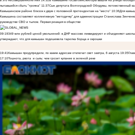
в это несовершеннолетних
14:32
В Камышине госавтоинспекторы вышли на улицы пообщать
пытавшийся сбыть "трояна"
11:37
Сын депутата Волгоградской Облдумы, потомственный ка
Камышинском районе близок к двум с половиной претендентам на "место"
10:36
Для камы
Камышина составляют коллективную "методичку" для администрации Станислава Зинченко,
руководстве СВО и тылом. Первая реакция в обществе
09:19
349 млн рублей ценой увольнений: в ДНР массово ликвидируют и объединяют школы
утверждают, что для камышан подешевела тарелка борща и окрошки
19:41
Камышан предупредили, по каким адресам отключат свет завтра, 6 августа
19:35
Глав
17:10
Тошнота, рвота и сыпь: чем грозит купание в зеленой реке