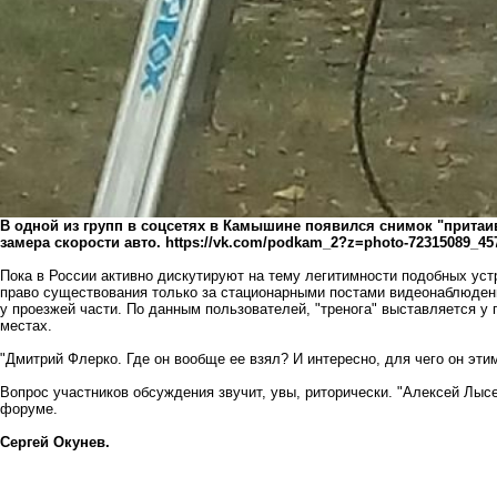
В одной из групп в соцсетях в Камышине появился снимок "притаи
замера скорости авто.
https://vk.com/podkam_2?z=photo-72315089_45
Пока в России активно дискутируют на тему легитимности подобных устр
право существования только за стационарными постами видеонаблюдения
у проезжей части. По данным пользователей, "тренога" выставляется у
местах.
"
Дмитрий Флерко
. Где он вообще ее взял? И интересно, для чего он эт
Вопрос участников обсуждения звучит, увы, риторически. "
Алексей Лыс
форуме.
Сергей Окунев.